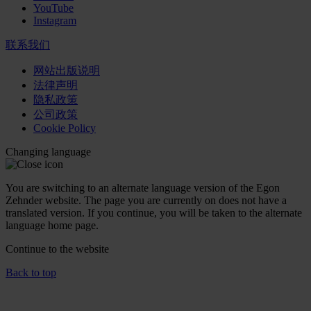
YouTube
Instagram
联系我们
网站出版说明
法律声明
隐私政策
公司政策
Cookie Policy
Changing language
You are switching to an alternate language version of the Egon
Zehnder website. The page you are currently on does not have a
translated version. If you continue, you will be taken to the alternate
language home page.
Continue to the
website
Back to top