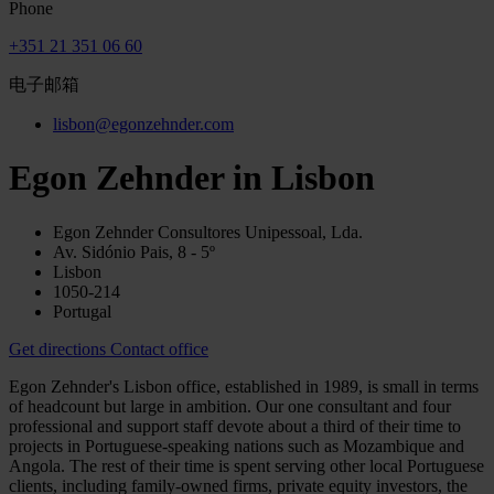
Phone
+351 21 351 06 60
电子邮箱
lisbon@egonzehnder.com
Egon Zehnder in Lisbon
Egon Zehnder Consultores Unipessoal, Lda.
Av. Sidónio Pais, 8 - 5º
Lisbon
1050-214
Portugal
Get directions
Contact office
Egon Zehnder's Lisbon office, established in 1989, is small in terms
of headcount but large in ambition. Our one consultant and four
professional and support staff devote about a third of their time to
projects in Portuguese-speaking nations such as Mozambique and
Angola. The rest of their time is spent serving other local Portuguese
clients, including family-owned firms, private equity investors, the