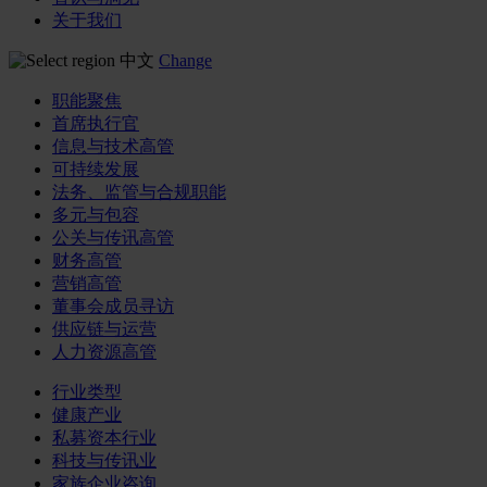
关于我们
中文
Change
职能聚焦
首席执行官
信息与技术高管
可持续发展
法务、监管与合规职能
多元与包容
公关与传讯高管
财务高管
营销高管
董事会成员寻访
供应链与运营
人力资源高管
行业类型
健康产业
私募资本行业
科技与传讯业
家族企业咨询