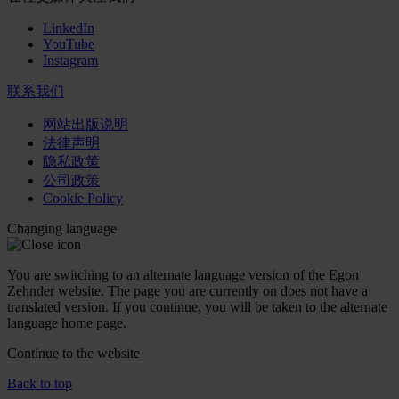
LinkedIn
YouTube
Instagram
联系我们
网站出版说明
法律声明
隐私政策
公司政策
Cookie Policy
Changing language
You are switching to an alternate language version of the Egon
Zehnder website. The page you are currently on does not have a
translated version. If you continue, you will be taken to the alternate
language home page.
Continue to the
website
Back to top