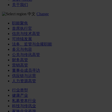
关于我们
中文
Change
职能聚焦
首席执行官
信息与技术高管
可持续发展
法务、监管与合规职能
多元与包容
公关与传讯高管
财务高管
营销高管
董事会成员寻访
供应链与运营
人力资源高管
行业类型
健康产业
私募资本行业
科技与传讯业
家族企业咨询