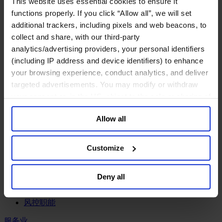
This website uses essential cookies to ensure it
工业
functions properly. If you click “Allow all”, we will set
化工与过程工业咨询团队
additional trackers, including pixels and web beacons, to
机械与工业技术
collect and share, with our third-party
汽车与交通设备
analytics/advertising providers, your personal identifiers
能源业
(including IP address and device identifiers) to enhance
金属与矿业
your browsing experience, conduct analytics, and deliver
金融服务业
targeted advertisements. You may modify or withdraw
your consent or, in the US, object to the sale or sharing of
主权财富基金
your data for targeted advertising, by clicking “Do Not
保险业
Allow all
基础设施
Sell or Share My Personal Information” in the footer of
投资银行、企业银行与金融市场
the website. You must opt-out of each device and each
数字化资产、加密货币与Web 3行业
browser. For additional information and retention terms
Customize
私募股权投资行业
see our
Cookie Policy
; for information regarding our
财富管理
general collection and use of personal information see
资产管理行业
Deny all
our
Privacy Policy
.
金融科技
零售金融服务
风控职能
服务业