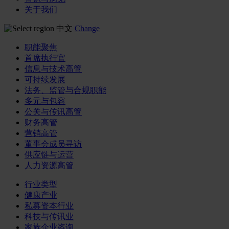
关于我们
中文
Change
职能聚焦
首席执行官
信息与技术高管
可持续发展
法务、监管与合规职能
多元与包容
公关与传讯高管
财务高管
营销高管
董事会成员寻访
供应链与运营
人力资源高管
行业类型
健康产业
私募资本行业
科技与传讯业
家族企业咨询