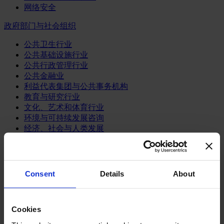
网络安全
政府部门与社会组织
公共卫生行业
公共基础设施行业
公共行政管理行业
公共金融业
利益代表集团与公共事务机构
教育与研究行业
文化、艺术和体育行业
环境与可持续发展咨询
经济、社会与人类发展
消费品行业
体育业
Consent
Details
About
媒体和娱乐业
消费品
零售、服装与奢侈品
餐饮、旅游与酒店业
Cookies