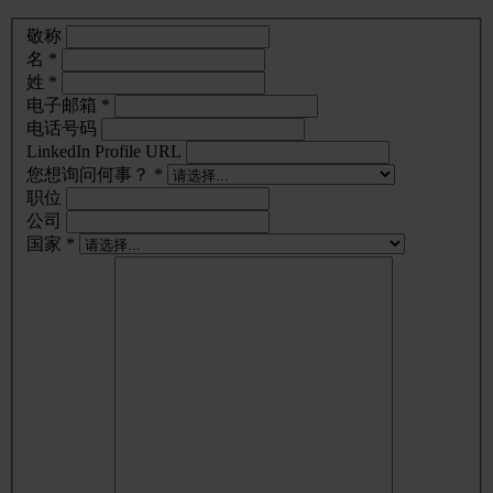
敬称
名 *
姓 *
电子邮箱 *
电话号码
LinkedIn Profile URL
您想询问何事？ *
职位
公司
国家 *