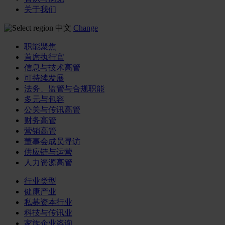
关于我们
中文
Change
职能聚焦
首席执行官
信息与技术高管
可持续发展
法务、监管与合规职能
多元与包容
公关与传讯高管
财务高管
营销高管
董事会成员寻访
供应链与运营
人力资源高管
行业类型
健康产业
私募资本行业
科技与传讯业
家族企业咨询