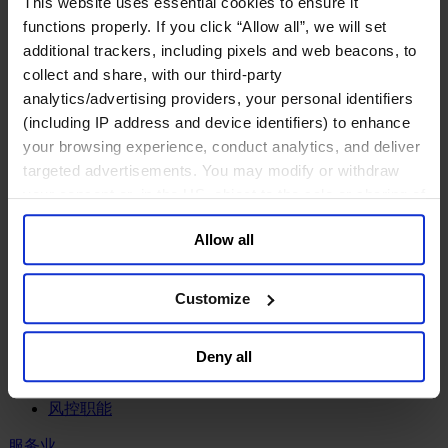
This website uses essential cookies to ensure it
工业
functions properly. If you click “Allow all”, we will set
化工与过程工业咨询团队
additional trackers, including pixels and web beacons, to
机械与工业技术
collect and share, with our third-party
汽车与交通设备
analytics/advertising providers, your personal identifiers
能源业
(including IP address and device identifiers) to enhance
金属与矿业
your browsing experience, conduct analytics, and deliver
金融服务业
targeted advertisements. You may modify or withdraw
your consent or, in the US, object to the sale or sharing of
主权财富基金
your data for targeted advertising, by clicking “Do Not
保险业
Allow all
基础设施
Sell or Share My Personal Information” in the footer of
投资银行、企业银行与金融市场
the website. You must opt-out of each device and each
数字化资产、加密货币与Web 3行业
browser. For additional information and retention terms
Customize
私募股权投资行业
see our
Cookie Policy
; for information regarding our
财富管理
general collection and use of personal information see
资产管理行业
Deny all
our
Privacy Policy
.
金融科技
零售金融服务
风控职能
服务业