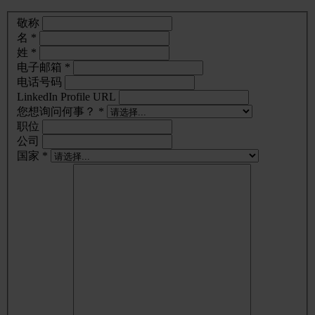
敬称
名 *
姓 *
电子邮箱 *
电话号码
LinkedIn Profile URL
您想询问何事？ *
职位
公司
国家 *