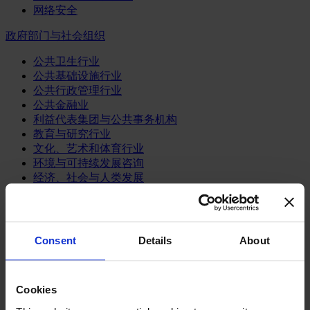
网络安全
政府部门与社会组织
公共卫生行业
公共基础设施行业
公共行政管理行业
公共金融业
利益代表集团与公共事务机构
教育与研究行业
文化、艺术和体育行业
环境与可持续发展咨询
经济、社会与人类发展
消费品行业
体育业
Consent
Details
About
媒体和娱乐业
消费品
零售、服装与奢侈品
餐饮、旅游与酒店业
Cookies