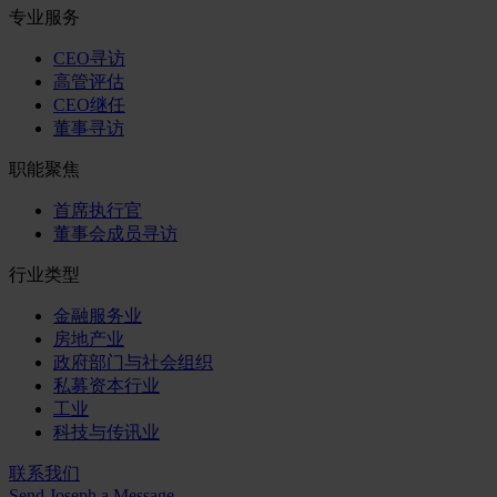
专业服务
CEO寻访
高管评估
CEO继任
董事寻访
职能聚焦
首席执行官
董事会成员寻访
行业类型
金融服务业
房地产业
政府部门与社会组织
私募资本行业
工业
科技与传讯业
联系我们
Send Joseph a Message