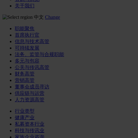
关于我们
中文
Change
职能聚焦
首席执行官
信息与技术高管
可持续发展
法务、监管与合规职能
多元与包容
公关与传讯高管
财务高管
营销高管
董事会成员寻访
供应链与运营
人力资源高管
行业类型
健康产业
私募资本行业
科技与传讯业
家族企业咨询