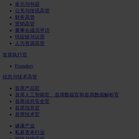
多元与包容
公关与传讯高管
财务高管
营销高管
董事会成员寻访
供应链与运营
人力资源高管
首席执行官
Founders
信息与技术高管
首席产品官
首席人工智能官、首席数据官和首席数据解析官
首席信息安全官
首席信息官
首席技术官
健康产业
私募资本行业
科技与传讯业