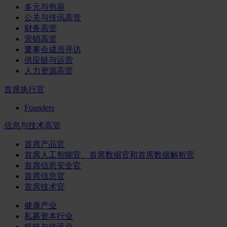
多元与包容
公关与传讯高管
财务高管
营销高管
董事会成员寻访
供应链与运营
人力资源高管
首席执行官
Founders
信息与技术高管
首席产品官
首席人工智能官、首席数据官和首席数据解析官
首席信息安全官
首席信息官
首席技术官
健康产业
私募资本行业
科技与传讯业