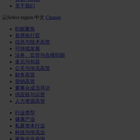
关于我们
中文
Change
职能聚焦
首席执行官
信息与技术高管
可持续发展
法务、监管与合规职能
多元与包容
公关与传讯高管
财务高管
营销高管
董事会成员寻访
供应链与运营
人力资源高管
行业类型
健康产业
私募资本行业
科技与传讯业
家族企业咨询