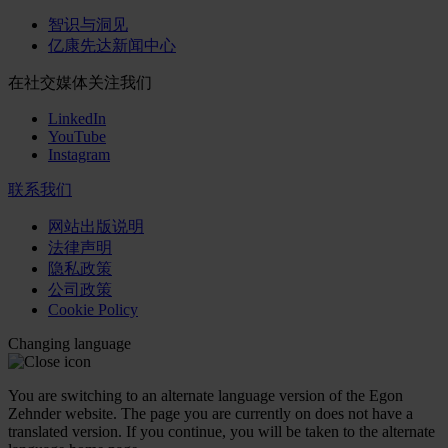
智识与洞见
亿康先达新闻中心
在社交媒体关注我们
LinkedIn
YouTube
Instagram
联系我们
网站出版说明
法律声明
隐私政策
公司政策
Cookie Policy
Changing language
You are switching to an alternate language version of the Egon
Zehnder website. The page you are currently on does not have a
translated version. If you continue, you will be taken to the alternate