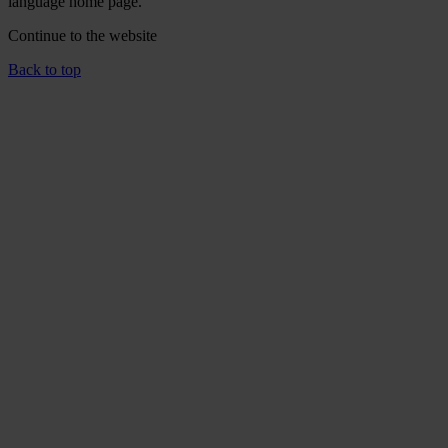
language home page.
Continue to the
website
Back to top