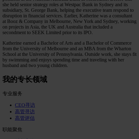
she held senior strategy roles at Westpac Bank in Sydney and its
subsidiary, St. George Bank, helping the executive team respond to
disruption in financial services. Earlier, Katherine was a consultant
at Booz & Company in Melbourne, New York and Sydney, working
on projects in Asia, the UK and Australia that included a
secondment to SEEK Limited prior to its IPO.
Katherine earned a Bachelor of Arts and a Bachelor of Commerce
from the University of Melbourne and an MBA from the Wharton
School at the University of Pennsylvania. Outside work, she stays fit
by swimming and enjoys spending time and traveling with her
husband and two young children.
我的专长领域
专业服务
CEO寻访
高管寻访
高管评估
职能聚焦