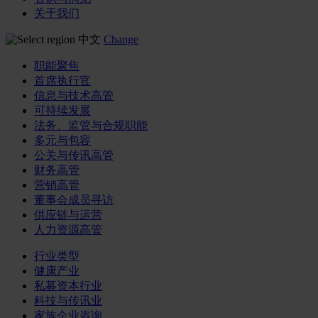
关于我们
中文
Change
职能聚焦
首席执行官
信息与技术高管
可持续发展
法务、监管与合规职能
多元与包容
公关与传讯高管
财务高管
营销高管
董事会成员寻访
供应链与运营
人力资源高管
行业类型
健康产业
私募资本行业
科技与传讯业
家族企业咨询