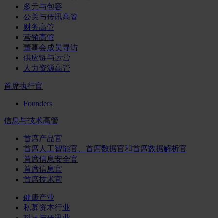
多元与包容
公关与传讯高管
财务高管
营销高管
董事会成员寻访
供应链与运营
人力资源高管
首席执行官
Founders
信息与技术高管
首席产品官
首席人工智能官、首席数据官和首席数据解析官
首席信息安全官
首席信息官
首席技术官
健康产业
私募资本行业
科技与传讯业