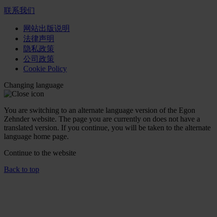
联系我们
网站出版说明
法律声明
隐私政策
公司政策
Cookie Policy
Changing language
You are switching to an alternate language version of the Egon
Zehnder website. The page you are currently on does not have a
translated version. If you continue, you will be taken to the alternate
language home page.
Continue to the
website
Back to top