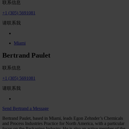
联系信息
+1 (305) 5691081
请联系我
Miami
Bertrand Paulet
联系信息
+1 (305) 5691081
请联系我
Send Bertrand a Message
Bertrand Paulet, based in Miami, leads Egon Zehnder’s Chemicals
and Process Industries Practice for North America, with a particular
focus on the Packaging Industry. He is also an active member of the