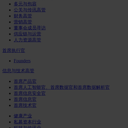
多元与包容
公关与传讯高管
财务高管
营销高管
董事会成员寻访
供应链与运营
人力资源高管
首席执行官
Founders
信息与技术高管
首席产品官
首席人工智能官、首席数据官和首席数据解析官
首席信息安全官
首席信息官
首席技术官
健康产业
私募资本行业
科技与传讯业