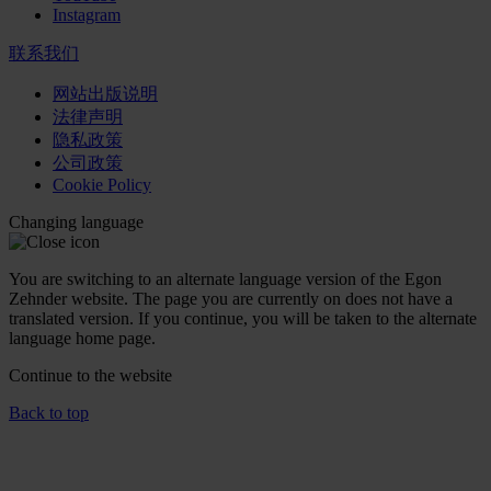
Instagram
联系我们
网站出版说明
法律声明
隐私政策
公司政策
Cookie Policy
Changing language
You are switching to an alternate language version of the Egon
Zehnder website. The page you are currently on does not have a
translated version. If you continue, you will be taken to the alternate
language home page.
Continue to the
website
Back to top