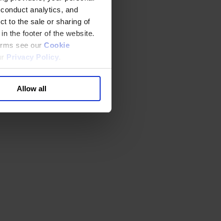
 conduct analytics, and
t to the sale or sharing of
in the footer of the website.
terms see our
Cookie
ur
Privacy Policy
.
Allow all