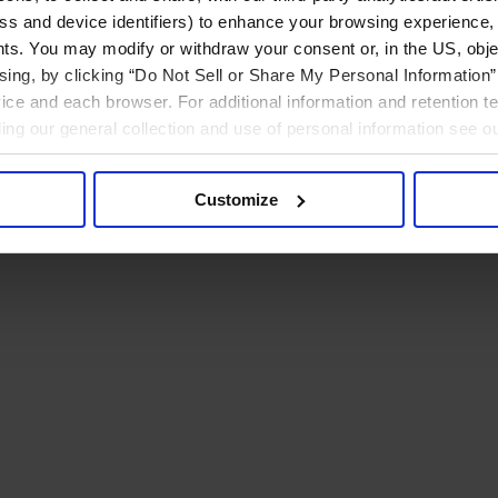
ress and device identifiers) to enhance your browsing experience,
ts. You may modify or withdraw your consent or, in the US, objec
ising, by clicking “Do Not Sell or Share My Personal Information” 
ice and each browser. For additional information and retention 
rding our general collection and use of personal information see o
Customize