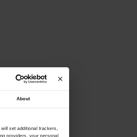
About
will set additional trackers,
ing providers, your personal