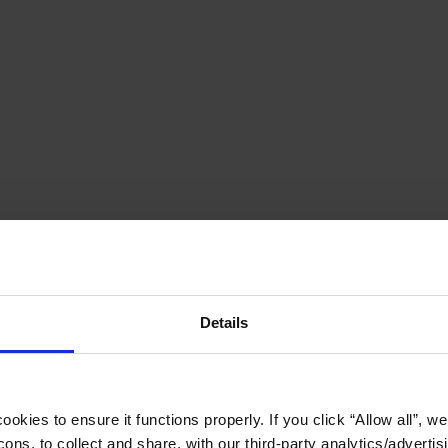
Details
okies to ensure it functions properly. If you click “Allow all”, we 
ons, to collect and share, with our third-party analytics/advertis