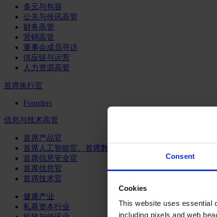
多元与包容
公关与传讯高管
财务高管
营销高管
董事会成员寻访
供应链与运营
人力资源高管
首席执行官
Founders
信息与技术高管
首席产品官
首席人工智能官、首席数据官和首席数据解析官
Consent
首席信息安全官
首席信息官
首席技术官
Cookies
健康产业
This website uses essential co
私募资本行业
including pixels and web beac
科技与传讯业