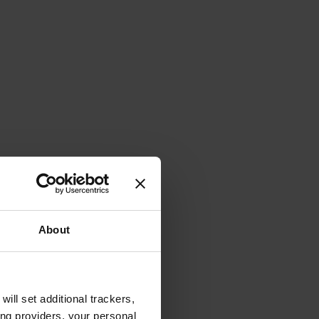
About
will set additional trackers,
ing providers, your personal