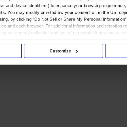
ress and device identifiers) to enhance your browsing experience,
ts. You may modify or withdraw your consent or, in the US, objec
ising, by clicking “Do Not Sell or Share My Personal Information” 
ice and each browser. For additional information and retention 
rding our general collection and use of personal information see o
Customize