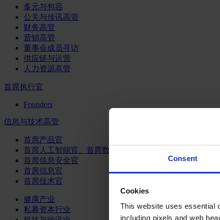
多元与包容
公关与传讯高管
财务高管
营销高管
董事会成员寻访
供应链与运营
人力资源高管
首席执行官
Founders
信息与技术高管
首席产品官
首席人工智能官、首席数据官和首席数据解析官
Consent
首席信息安全官
首席信息官
首席技术官
Cookies
健康产业
This website uses essential co
私募资本行业
including pixels and web beac
科技与传讯业