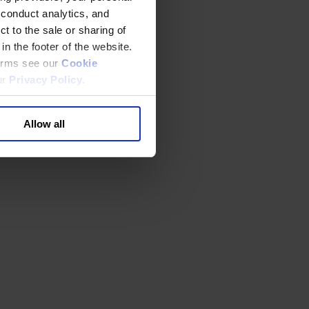
 conduct analytics, and
t to the sale or sharing of
in the footer of the website.
terms see our
Cookie
ur
Privacy Policy
.
Allow all