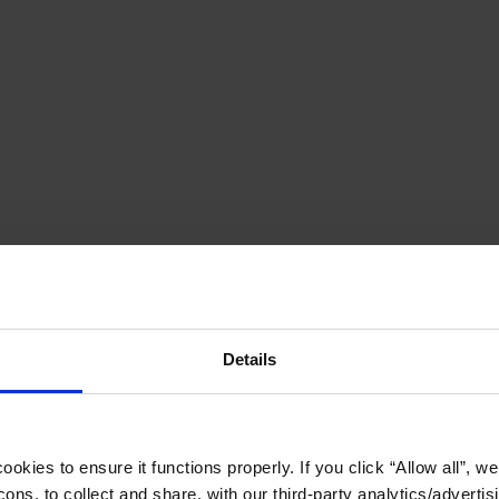
Details
okies to ensure it functions properly. If you click “Allow all”, we 
ons, to collect and share, with our third-party analytics/advertis