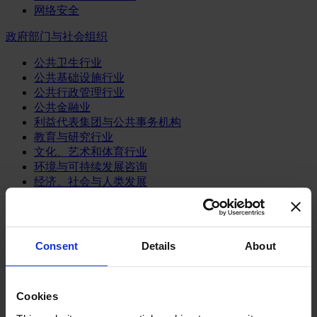
网络安全
政府部门与社会组织
公共卫生行业
公共基础设施行业
公共行政管理行业
公共金融业
利益代表集团与公共事务机构
教育与研究行业
文化、艺术和体育行业
环境与可持续发展咨询
经济、社会与人类发展
消费品行业
体育业
Consent
Details
About
媒体和娱乐业
消费品
零售、服装与奢侈品
餐饮、旅游与酒店业
Cookies