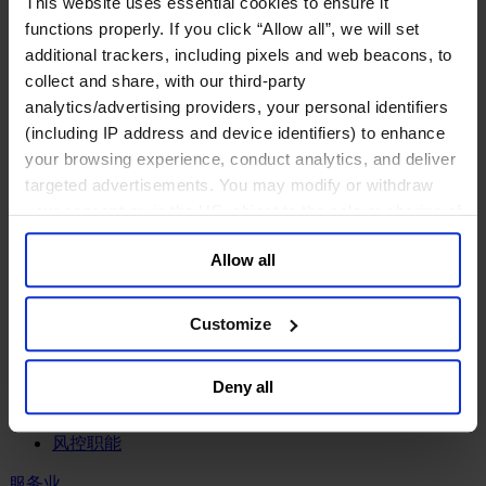
This website uses essential cookies to ensure it
工业
functions properly. If you click “Allow all”, we will set
化工与过程工业咨询团队
additional trackers, including pixels and web beacons, to
机械与工业技术
collect and share, with our third-party
汽车与交通设备
analytics/advertising providers, your personal identifiers
能源业
(including IP address and device identifiers) to enhance
金属与矿业
your browsing experience, conduct analytics, and deliver
金融服务业
targeted advertisements. You may modify or withdraw
your consent or, in the US, object to the sale or sharing of
主权财富基金
your data for targeted advertising, by clicking “Do Not
保险业
Allow all
基础设施
Sell or Share My Personal Information” in the footer of
投资银行、企业银行与金融市场
the website. You must opt-out of each device and each
数字化资产、加密货币与Web 3行业
browser. For additional information and retention terms
Customize
私募股权投资行业
see our
Cookie Policy
; for information regarding our
财富管理
general collection and use of personal information see
资产管理行业
Deny all
our
Privacy Policy
.
金融科技
零售金融服务
风控职能
服务业