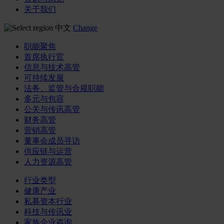
关于我们
中文
Change
职能聚焦
首席执行官
信息与技术高管
可持续发展
法务、监管与合规职能
多元与包容
公关与传讯高管
财务高管
营销高管
董事会成员寻访
供应链与运营
人力资源高管
行业类型
健康产业
私募资本行业
科技与传讯业
家族企业咨询