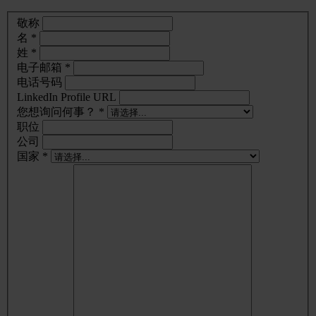
敬称
名 *
姓 *
电子邮箱 *
电话号码
LinkedIn Profile URL
您想询问何事？ *
职位
公司
国家 *