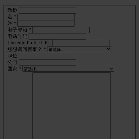
敬称
名 *
姓 *
电子邮箱 *
电话号码
LinkedIn Profile URL
您想询问何事？ *
职位
公司
国家 *