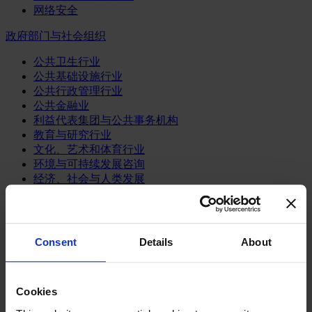
网络安全
政府部门与社会组织
公共卫生行业
公共基础设施行业
公共行政管理行业
公共金融业
利益代表集团与公共事务机构
教育与研究行业
文化、艺术和体育行业
环境与可持续发展咨询
经济、社会与人类发展
消费品行业
体育业
Consent
Details
About
媒体和娱乐业
消费品
零售、服装与奢侈品
餐饮、旅游与酒店业
Cookies