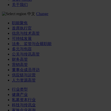
关于我们
中文
Change
职能聚焦
首席执行官
信息与技术高管
可持续发展
法务、监管与合规职能
多元与包容
公关与传讯高管
财务高管
营销高管
董事会成员寻访
供应链与运营
人力资源高管
行业类型
健康产业
私募资本行业
科技与传讯业
家族企业咨询