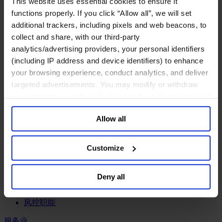
This website uses essential cookies to ensure it
工业
functions properly. If you click “Allow all”, we will set
化工与过程工业咨询团队
additional trackers, including pixels and web beacons, to
机械与工业技术
collect and share, with our third-party
汽车与交通设备
analytics/advertising providers, your personal identifiers
能源业
(including IP address and device identifiers) to enhance
金属与矿业
your browsing experience, conduct analytics, and deliver
金融服务业
targeted advertisements. You may modify or withdraw
your consent or, in the US, object to the sale or sharing of
主权财富基金
your data for targeted advertising, by clicking “Do Not
保险业
Allow all
基础设施
Sell or Share My Personal Information” in the footer of
投资银行、企业银行与金融市场
the website. You must opt-out of each device and each
数字化资产、加密货币与Web 3行业
browser. For additional information and retention terms
Customize
私募股权投资行业
see our
Cookie Policy
; for information regarding our
财富管理
general collection and use of personal information see
资产管理行业
Deny all
our
Privacy Policy
.
金融科技
零售金融服务
风控职能
服务业