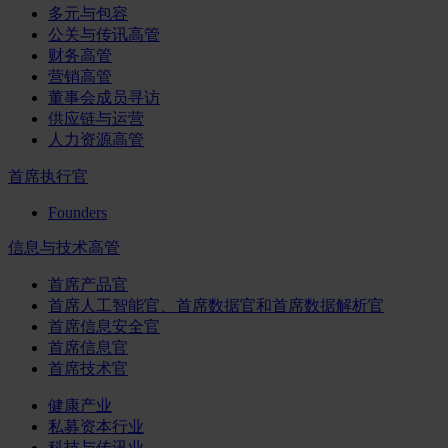
多元与包容
公关与传讯高管
财务高管
营销高管
董事会成员寻访
供应链与运营
人力资源高管
首席执行官
Founders
信息与技术高管
首席产品官
首席人工智能官、首席数据官和首席数据解析官
首席信息安全官
首席信息官
首席技术官
健康产业
私募资本行业
科技与传讯业