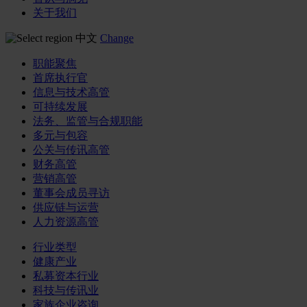
关于我们
中文
Change
职能聚焦
首席执行官
信息与技术高管
可持续发展
法务、监管与合规职能
多元与包容
公关与传讯高管
财务高管
营销高管
董事会成员寻访
供应链与运营
人力资源高管
行业类型
健康产业
私募资本行业
科技与传讯业
家族企业咨询