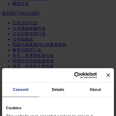
网络安全
政府部门与社会组织
公共卫生行业
公共基础设施行业
公共行政管理行业
公共金融业
利益代表集团与公共事务机构
教育与研究行业
文化、艺术和体育行业
环境与可持续发展咨询
经济、社会与人类发展
消费品行业
体育业
Consent
Details
About
媒体和娱乐业
消费品
零售、服装与奢侈品
餐饮、旅游与酒店业
Cookies