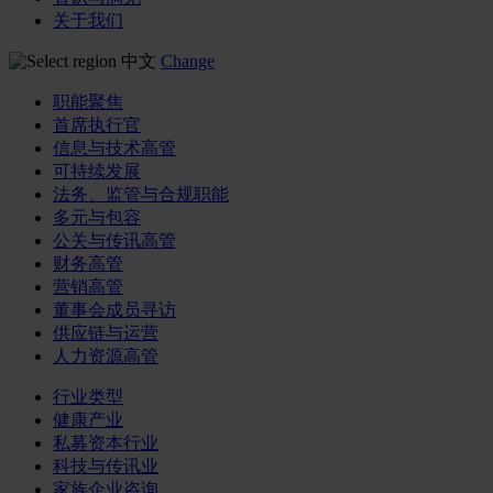
关于我们
中文
Change
职能聚焦
首席执行官
信息与技术高管
可持续发展
法务、监管与合规职能
多元与包容
公关与传讯高管
财务高管
营销高管
董事会成员寻访
供应链与运营
人力资源高管
行业类型
健康产业
私募资本行业
科技与传讯业
家族企业咨询