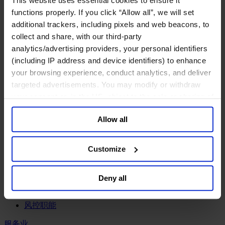
This website uses essential cookies to ensure it
工业
functions properly. If you click “Allow all”, we will set
化工与过程工业咨询团队
additional trackers, including pixels and web beacons, to
机械与工业技术
collect and share, with our third-party
汽车与交通设备
analytics/advertising providers, your personal identifiers
能源业
(including IP address and device identifiers) to enhance
金属与矿业
your browsing experience, conduct analytics, and deliver
金融服务业
targeted advertisements. You may modify or withdraw
your consent or, in the US, object to the sale or sharing of
主权财富基金
your data for targeted advertising, by clicking “Do Not
保险业
Allow all
Sell or Share My Personal Information” in the footer of
基础设施
投资银行、企业银行与金融市场
the website. You must opt-out of each device and each
数字化资产、加密货币与Web 3行业
browser. For additional information and retention terms
Customize
私募股权投资行业
see our
Cookie Policy
; for information regarding our
财富管理
general collection and use of personal information see
资产管理行业
Deny all
our
Privacy Policy
.
金融科技
零售金融服务
风控职能
服务业