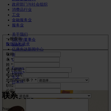
政府部门与社会组织
消费品行业
工业
金融服务业
服务业
关于我们
一般查询
我们的董事会
数据隐私请求
Join Us
亿康先达新闻中心
敬称
创造更美好的世界
名 *
Careers
姓 *
English
电子邮箱 *
Deutsch
电话号码
中文
您想询问何事？ *
日本語
职位
公司
联系我们
国家 *
Prague