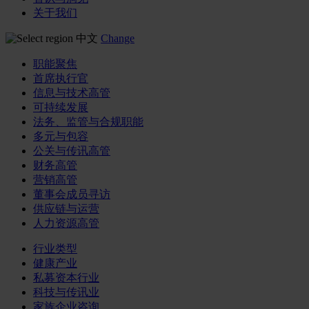
关于我们
中文
Change
职能聚焦
首席执行官
信息与技术高管
可持续发展
法务、监管与合规职能
多元与包容
公关与传讯高管
财务高管
营销高管
董事会成员寻访
供应链与运营
人力资源高管
行业类型
健康产业
私募资本行业
科技与传讯业
家族企业咨询