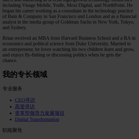
including Visage Mobile, Yodle, Moxi Digital, and NorthPoint. He
began his career working as a consultant in the technology practice
of Bain & Company in San Francisco and London and as a financial
analyst in the media group of Goldman Sachs in New York, Tokyo,
and Sydney.
Brian received an MBA from Harvard Business School and a BA in
economics and political science from Duke University. Married to
an entrepreneur, he loves watching his two children learn and grow,
and enjoys fly-fishing or discussing politics when he gets the
chance.
我的专长领域
专业服务
CEO寻访
高管寻访
变革型领导力发展项目
Digital Transformation
职能聚焦