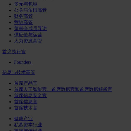
多元与包容
公关与传讯高管
财务高管
营销高管
董事会成员寻访
供应链与运营
人力资源高管
首席执行官
Founders
信息与技术高管
首席产品官
首席人工智能官、首席数据官和首席数据解析官
首席信息安全官
首席信息官
首席技术官
健康产业
私募资本行业
科技与传讯业