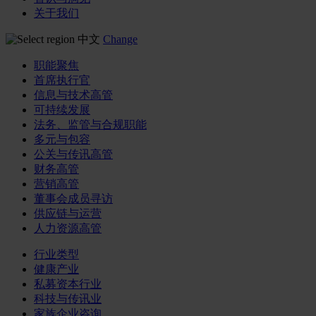
关于我们
中文
Change
职能聚焦
首席执行官
信息与技术高管
可持续发展
法务、监管与合规职能
多元与包容
公关与传讯高管
财务高管
营销高管
董事会成员寻访
供应链与运营
人力资源高管
行业类型
健康产业
私募资本行业
科技与传讯业
家族企业咨询