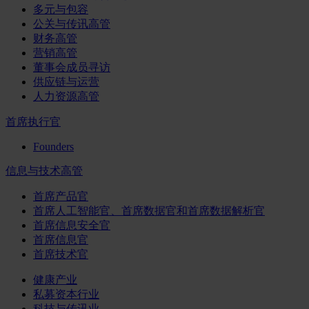
多元与包容
公关与传讯高管
财务高管
营销高管
董事会成员寻访
供应链与运营
人力资源高管
首席执行官
Founders
信息与技术高管
首席产品官
首席人工智能官、首席数据官和首席数据解析官
首席信息安全官
首席信息官
首席技术官
健康产业
私募资本行业
科技与传讯业