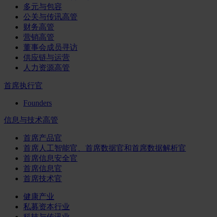
多元与包容
公关与传讯高管
财务高管
营销高管
董事会成员寻访
供应链与运营
人力资源高管
首席执行官
Founders
信息与技术高管
首席产品官
首席人工智能官、首席数据官和首席数据解析官
首席信息安全官
首席信息官
首席技术官
健康产业
私募资本行业
科技与传讯业