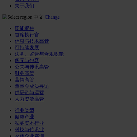
关于我们
中文
Change
职能聚焦
首席执行官
信息与技术高管
可持续发展
法务、监管与合规职能
多元与包容
公关与传讯高管
财务高管
营销高管
董事会成员寻访
供应链与运营
人力资源高管
行业类型
健康产业
私募资本行业
科技与传讯业
家族企业咨询