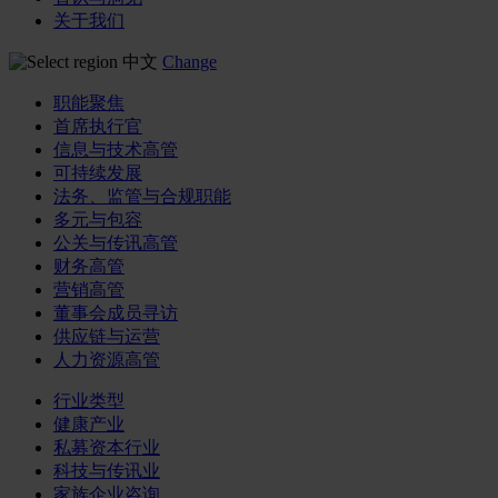
关于我们
中文
Change
职能聚焦
首席执行官
信息与技术高管
可持续发展
法务、监管与合规职能
多元与包容
公关与传讯高管
财务高管
营销高管
董事会成员寻访
供应链与运营
人力资源高管
行业类型
健康产业
私募资本行业
科技与传讯业
家族企业咨询