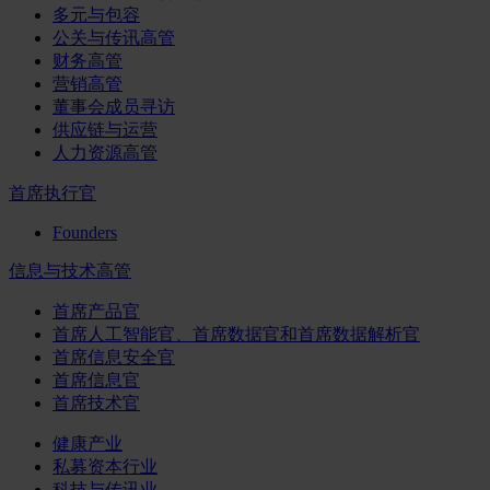
多元与包容
公关与传讯高管
财务高管
营销高管
董事会成员寻访
供应链与运营
人力资源高管
首席执行官
Founders
信息与技术高管
首席产品官
首席人工智能官、首席数据官和首席数据解析官
首席信息安全官
首席信息官
首席技术官
健康产业
私募资本行业
科技与传讯业