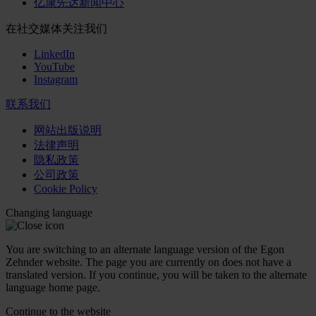
亿康先达新闻中心
在社交媒体关注我们
LinkedIn
YouTube
Instagram
联系我们
网站出版说明
法律声明
隐私政策
公司政策
Cookie Policy
Changing language
You are switching to an alternate language version of the Egon
Zehnder website. The page you are currently on does not have a
translated version. If you continue, you will be taken to the alternate
language home page.
Continue to the
website