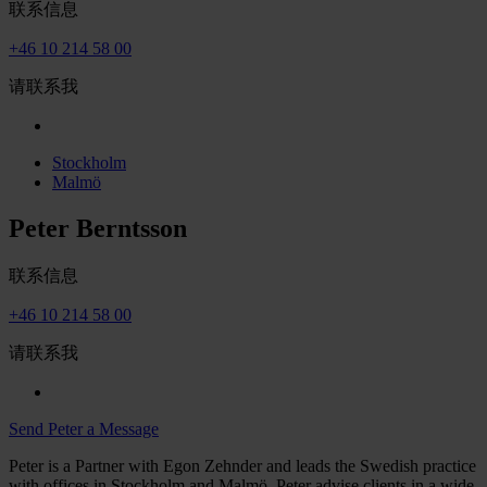
联系信息
+46 10 214 58 00
请联系我
Stockholm
Malmö
Peter Berntsson
联系信息
+46 10 214 58 00
请联系我
Send Peter a Message
Peter is a Partner with Egon Zehnder and leads the Swedish practice
with offices in Stockholm and Malmö. Peter advise clients in a wide