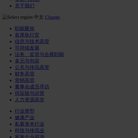
关于我们
中文
Change
职能聚焦
首席执行官
信息与技术高管
可持续发展
法务、监管与合规职能
多元与包容
公关与传讯高管
财务高管
营销高管
董事会成员寻访
供应链与运营
人力资源高管
行业类型
健康产业
私募资本行业
科技与传讯业
家族企业咨询