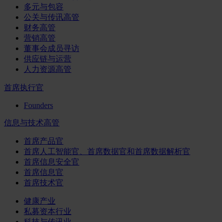
多元与包容
公关与传讯高管
财务高管
营销高管
董事会成员寻访
供应链与运营
人力资源高管
首席执行官
Founders
信息与技术高管
首席产品官
首席人工智能官、首席数据官和首席数据解析官
首席信息安全官
首席信息官
首席技术官
健康产业
私募资本行业
科技与传讯业