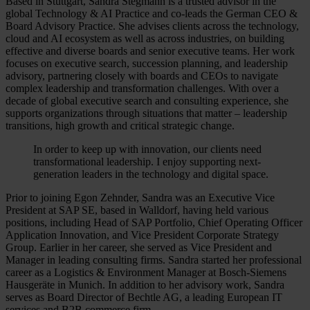
Based in Stuttgart, Sandra Stegmann is a trusted advisor in the
global Technology & AI Practice and co-leads the German CEO &
Board Advisory Practice. She advises clients across the technology,
cloud and AI ecosystem as well as across industries, on building
effective and diverse boards and senior executive teams. Her work
focuses on executive search, succession planning, and leadership
advisory, partnering closely with boards and CEOs to navigate
complex leadership and transformation challenges. With over a
decade of global executive search and consulting experience, she
supports organizations through situations that matter – leadership
transitions, high growth and critical strategic change.
In order to keep up with innovation, our clients need
transformational leadership. I enjoy supporting next-
generation leaders in the technology and digital space.
Prior to joining Egon Zehnder, Sandra was an Executive Vice
President at SAP SE, based in Walldorf, having held various
positions, including Head of SAP Portfolio, Chief Operating Officer
Application Innovation, and Vice President Corporate Strategy
Group. Earlier in her career, she served as Vice President and
Manager in leading consulting firms. Sandra started her professional
career as a Logistics & Environment Manager at Bosch-Siemens
Hausgeräte in Munich. In addition to her advisory work, Sandra
serves as Board Director of Bechtle AG, a leading European IT
services and B2B commerce firm.