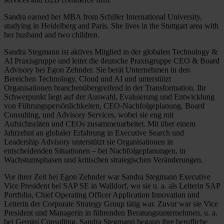
Sandra earned her MBA from Schiller International University,
studying in Heidelberg and Paris. She lives in the Stuttgart area with
her husband and two children.
Sandra Stegmann ist aktives Mitglied in der globalen Technology &
AI Praxisgruppe und leitet die deutsche Praxisgruppe CEO & Board
Advisory bei Egon Zehnder. Sie berät Unternehmen in den
Bereichen Technology, Cloud und AI und unterstützt
Organisationen branchenübergreifend in der Transformation. Ihr
Schwerpunkt liegt auf der Auswahl, Evaluierung und Entwicklung
von Führungspersönlichkeiten, CEO-Nachfolgeplanung, Board
Consulting, und Advisory Services, wobei sie eng mit
Aufsichtsräten und CEOs zusammenarbeitet. Mit über einem
Jahrzehnt an globaler Erfahrung in Executive Search und
Leadership Advisory unterstützt sie Organisationen in
entscheidenden Situationen – bei Nachfolgeplanungen, in
Wachstumsphasen und kritischen strategischen Veränderungen.
Vor ihrer Zeit bei Egon Zehnder war Sandra Stegmann Executive
Vice President bei SAP SE in Walldorf, wo sie u. a. als Leiterin SAP
Portfolio, Chief Operating Officer Application Innovation und
Leiterin der Corporate Strategy Group tätig war. Zuvor war sie Vice
President und Managerin in führenden Beratungsunternehmen, u. a.
bei Gemini Consulting. Sandra Stegmann begann ihre berufliche