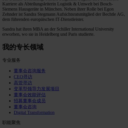
Karriere als Abteilungsleiterin Logistik & Umwelt bei Bosch-
Siemens Hausgeräte in München. Neben ihrer Rolle bei Egon
Zehnder ist Sandra Stegmann Aufsichtsratsmitglied der Bechtle AG,
dem führenden europäischen IT-Dienstleister.
Sandra hat ihren MBA an der Schiller International University
erworben, wo sie in Heidelberg und Paris studierte.
我的专长领域
专业服务
董事会咨询服务
CEO寻访
高管寻访
变革型领导力发展项目
董事会效能评估
招募董事会成员
董事会咨询
Digital Transformation
职能聚焦