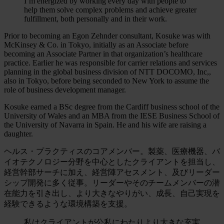
I’m energized by working every day with people to
help them solve complex problems and achieve greater
fulfillment, both personally and in their work.
Prior to becoming an Egon Zehnder consultant, Kosuke was with
McKinsey & Co. in Tokyo, initially as an Associate before
becoming an Associate Partner in that organization’s healthcare
practice. Earlier he was responsible for carrier relations and services
planning in the global business division of NTT DOCOMO, Inc,,
also in Tokyo, before being seconded to New York to assume the
role of business development manager.
Kosuke earned a BSc degree from the Cardiff business school of the
University of Wales and an MBA from the IESE Business School of
the University of Navarra in Spain. He and his wife are raising a
daughter.
ヘルス・プラクティスのコアメンバー。製薬、医療機器、バ
イオテクノロジー分野を中心としたクライアントを担当し、
経営幹部サーチに加え、経営陣アセスメント、及びリーダー
シップ開発に多く従事。リーダーやそのチームメンバーの潜
在能力を引き出し、より大きなやりがい、成長、自己実現を
経験できるような環境構築を支援。
私はクライアントが公私にわたりより大きな充実