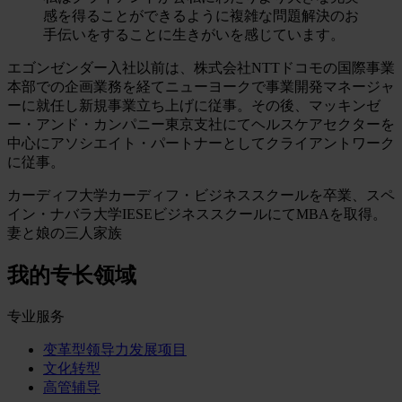
感を得ることができるように複雑な問題解決のお
手伝いをすることに生きがいを感じています。
エゴンゼンダー入社以前は、株式会社NTTドコモの国際事業
本部での企画業務を経てニューヨークで事業開発マネージャ
ーに就任し新規事業立ち上げに従事。その後、マッキンゼ
ー・アンド・カンパニー東京支社にてヘルスケアセクターを
中心にアソシエイト・パートナーとしてクライアントワーク
に従事。
カーディフ大学カーディフ・ビジネススクールを卒業、スペ
イン・ナバラ大学IESEビジネススクールにてMBAを取得。
妻と娘の三人家族
我的专长领域
专业服务
变革型领导力发展项目
文化转型
高管辅导