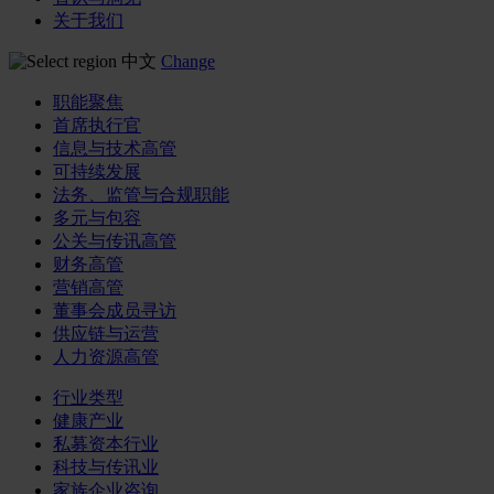
关于我们
中文
Change
职能聚焦
首席执行官
信息与技术高管
可持续发展
法务、监管与合规职能
多元与包容
公关与传讯高管
财务高管
营销高管
董事会成员寻访
供应链与运营
人力资源高管
行业类型
健康产业
私募资本行业
科技与传讯业
家族企业咨询