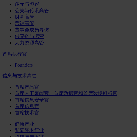
多元与包容
公关与传讯高管
财务高管
营销高管
董事会成员寻访
供应链与运营
人力资源高管
首席执行官
Founders
信息与技术高管
首席产品官
首席人工智能官、首席数据官和首席数据解析官
首席信息安全官
首席信息官
首席技术官
健康产业
私募资本行业
科技与传讯业