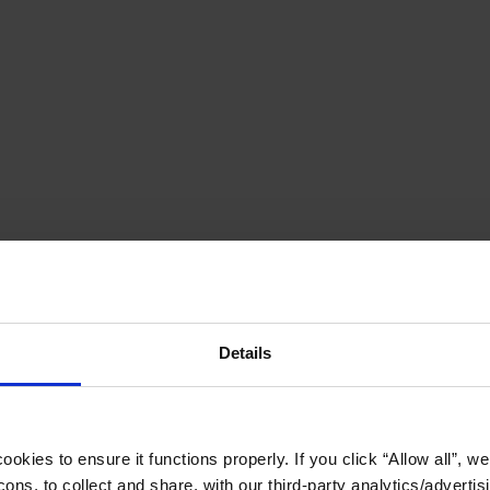
Details
okies to ensure it functions properly. If you click “Allow all”, we 
ons, to collect and share, with our third-party analytics/advertis