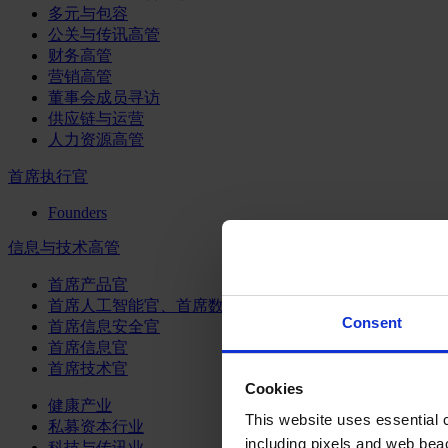
多元与包容
公关与传讯高管
财务高管
营销高管
董事会成员寻访
供应链与运营
人力资源高管
首席执行官
Founders
信息与技术高管
首席产品官
首席人工智能官、首席数据官和首席数据解析官
Consent
首席信息安全官
首席信息官
首席技术官
Cookies
健康产业
This website uses essential co
私募资本行业
including pixels and web beac
科技与传讯业