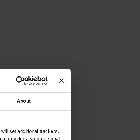
About
will set additional trackers,
ing providers, your personal