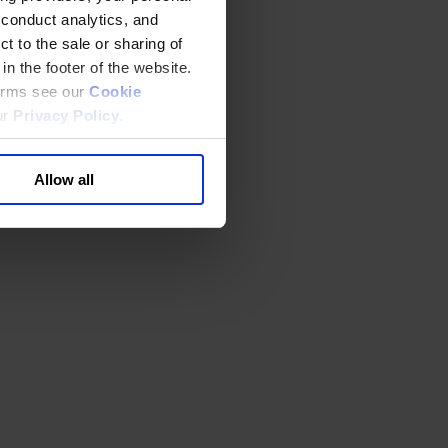
 conduct analytics, and
t to the sale or sharing of
in the footer of the website.
terms see our
Cookie
ur
Privacy Policy
.
Allow all