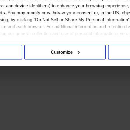
ress and device identifiers) to enhance your browsing experience,
ts. You may modify or withdraw your consent or, in the US, objec
ising, by clicking “Do Not Sell or Share My Personal Information” 
ice and each browser. For additional information and retention 
rding our general collection and use of personal information see o
Customize