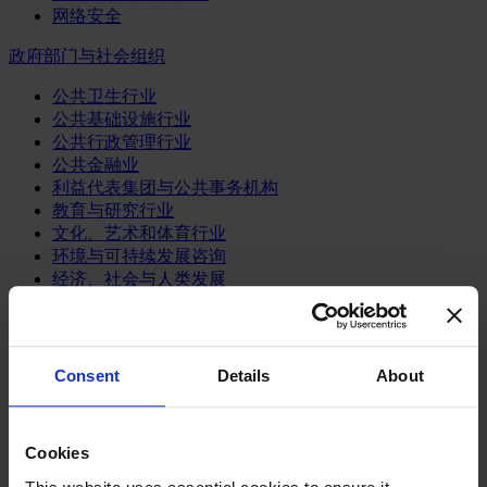
网络安全
政府部门与社会组织
公共卫生行业
公共基础设施行业
公共行政管理行业
公共金融业
利益代表集团与公共事务机构
教育与研究行业
文化、艺术和体育行业
环境与可持续发展咨询
经济、社会与人类发展
消费品行业
体育业
Consent
Details
About
媒体和娱乐业
消费品
零售、服装与奢侈品
餐饮、旅游与酒店业
Cookies