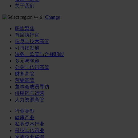
关于我们
中文
Change
职能聚焦
首席执行官
信息与技术高管
可持续发展
法务、监管与合规职能
多元与包容
公关与传讯高管
财务高管
营销高管
董事会成员寻访
供应链与运营
人力资源高管
行业类型
健康产业
私募资本行业
科技与传讯业
家族企业咨询