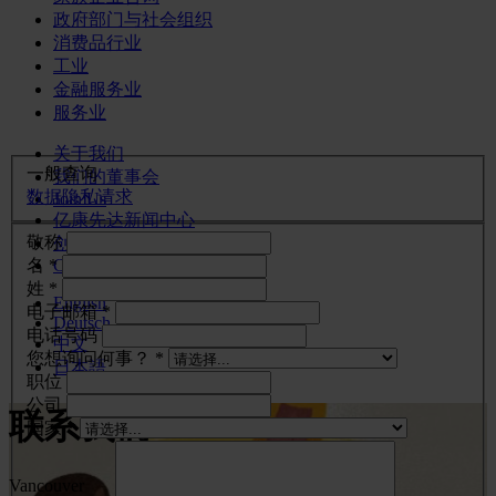
政府部门与社会组织
消费品行业
工业
金融服务业
服务业
关于我们
一般查询
我们的董事会
数据隐私请求
Join Us
亿康先达新闻中心
敬称
创造更美好的世界
名 *
Careers
姓 *
English
电子邮箱 *
Deutsch
电话号码
中文
您想询问何事？ *
日本語
职位
公司
联系我们
国家 *
Vancouver