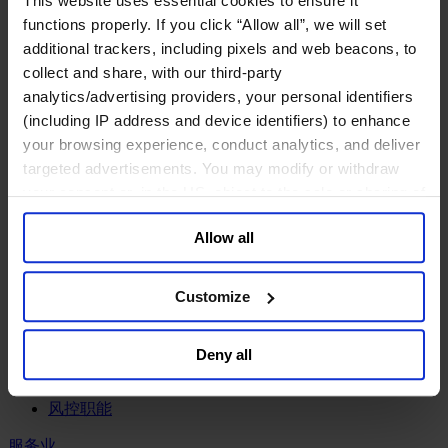
This website uses essential cookies to ensure it
工业
functions properly. If you click “Allow all”, we will set
化工与过程工业咨询团队
additional trackers, including pixels and web beacons, to
机械与工业技术
collect and share, with our third-party
汽车与交通设备
analytics/advertising providers, your personal identifiers
能源业
(including IP address and device identifiers) to enhance
金属与矿业
your browsing experience, conduct analytics, and deliver
金融服务业
targeted advertisements. You may modify or withdraw
your consent or, in the US, object to the sale or sharing of
主权财富基金
your data for targeted advertising, by clicking “Do Not
保险业
Allow all
Sell or Share My Personal Information” in the footer of
基础设施
投资银行、企业银行与金融市场
the website. You must opt-out of each device and each
数字化资产、加密货币与Web 3行业
browser. For additional information and retention terms
Customize
私募股权投资行业
see our
Cookie Policy
; for information regarding our
财富管理
general collection and use of personal information see
资产管理行业
Deny all
our
Privacy Policy
.
金融科技
零售金融服务
风控职能
服务业