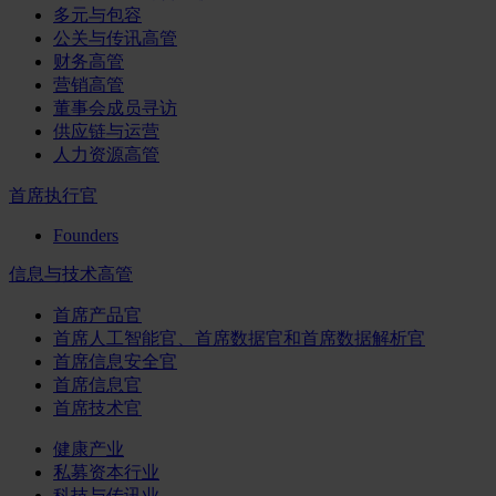
多元与包容
公关与传讯高管
财务高管
营销高管
董事会成员寻访
供应链与运营
人力资源高管
首席执行官
Founders
信息与技术高管
首席产品官
首席人工智能官、首席数据官和首席数据解析官
首席信息安全官
首席信息官
首席技术官
健康产业
私募资本行业
科技与传讯业