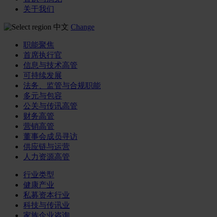
关于我们
中文
Change
职能聚焦
首席执行官
信息与技术高管
可持续发展
法务、监管与合规职能
多元与包容
公关与传讯高管
财务高管
营销高管
董事会成员寻访
供应链与运营
人力资源高管
行业类型
健康产业
私募资本行业
科技与传讯业
家族企业咨询