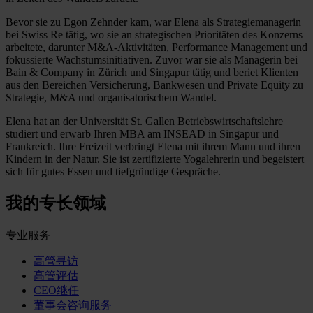
Bevor sie zu Egon Zehnder kam, war Elena als Strategiemanagerin
bei Swiss Re tätig, wo sie an strategischen Prioritäten des Konzerns
arbeitete, darunter M&A-Aktivitäten, Performance Management und
fokussierte Wachstumsinitiativen. Zuvor war sie als Managerin bei
Bain & Company in Zürich und Singapur tätig und beriet Klienten
aus den Bereichen Versicherung, Bankwesen und Private Equity zu
Strategie, M&A und organisatorischem Wandel.
Elena hat an der Universität St. Gallen Betriebswirtschaftslehre
studiert und erwarb Ihren MBA am INSEAD in Singapur und
Frankreich. Ihre Freizeit verbringt Elena mit ihrem Mann und ihren
Kindern in der Natur. Sie ist zertifizierte Yogalehrerin und begeistert
sich für gutes Essen und tiefgründige Gespräche.
我的专长领域
专业服务
高管寻访
高管评估
CEO继任
董事会咨询服务