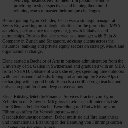
evolving business environment. I’m passionate about
providing fresh perspectives and helping them build
winning teams to master their unique challenges.
Before joining Egon Zehnder, Elena was a strategy manager at
Swiss Re, working on strategic priorities for the group incl. M&A
activities, performance management, growth initiatives and
partnerships. Prior to that, she served as a manager with Bain &
Company in Zurich and Singapore, advising clients across the
insurance, banking and private equity sectors on strategy, M&A and
organizational change.
Elena earned a Bachelor of Arts in business administration from the
University of St. Gallen in Switzerland and graduated with an MBA
from INSEAD. Outside of work she enjoys spending time outdoors
with her husband and kids, hiking and admiring the Swiss Alps or
recharging with a good book. Elena is a certified yoga teacher and
thrives on good food and deep conversations.
Elena Rittstieg leitet die Financial Services Practice von Egon
Zehnder in der Schweiz. Mit grosser Leidenschaft unterstützt sie
ihre Klienten bei der Suche, Beurteilung und Entwicklung von
Führungskräften für Verwaltungsrats- und
Geschäftsleitungspositionen. Dabei greift sie auf Ihre langjährige
und internationale Erfahrung in der Beratung von Führungskräften
in Zeiten des Wandels zurück.