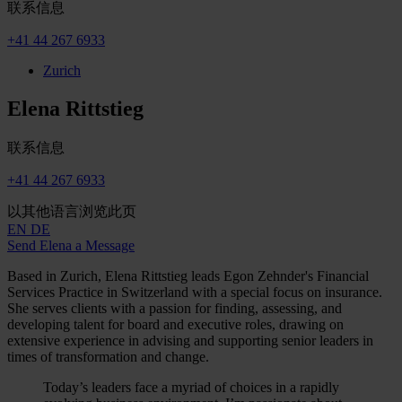
联系信息
+41 44 267 6933
Zurich
Elena Rittstieg
联系信息
+41 44 267 6933
以其他语言浏览此页
EN
DE
Send Elena a Message
Based in Zurich, Elena Rittstieg leads Egon Zehnder's Financial
Services Practice in Switzerland with a special focus on insurance.
She serves clients with a passion for finding, assessing, and
developing talent for board and executive roles, drawing on
extensive experience in advising and supporting senior leaders in
times of transformation and change.
Today’s leaders face a myriad of choices in a rapidly