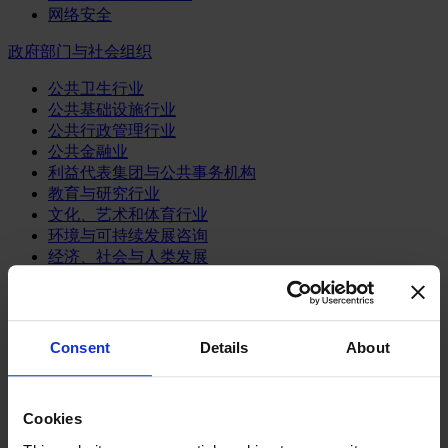
网络安全
政府部门与社会组织
公共卫生行业
公共基础设施行业
公共行政管理行业
公共金融业
利益代表集团与公共事务机构
教育与研究行业
文化、艺术和体育行业
环境与可持续发展咨询
经济、社会与人类发展
消费品行业
体育业
Consent
Details
About
媒体和娱乐业
消费品
零售、服装与奢侈品
餐饮、旅游与酒店业
Cookies