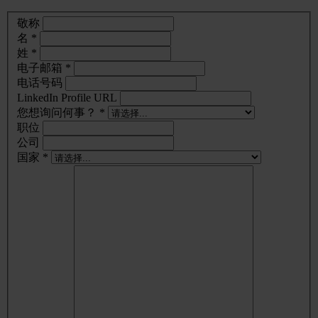
敬称
名 *
姓 *
电子邮箱 *
电话号码
LinkedIn Profile URL
您想询问何事？ *
职位
公司
国家 *