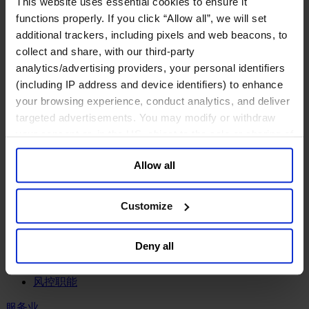
This website uses essential cookies to ensure it
工业
functions properly. If you click “Allow all”, we will set
化工与过程工业咨询团队
additional trackers, including pixels and web beacons, to
机械与工业技术
collect and share, with our third-party
汽车与交通设备
analytics/advertising providers, your personal identifiers
能源业
(including IP address and device identifiers) to enhance
金属与矿业
your browsing experience, conduct analytics, and deliver
金融服务业
targeted advertisements. You may modify or withdraw
your consent or, in the US, object to the sale or sharing of
主权财富基金
your data for targeted advertising, by clicking “Do Not
保险业
Allow all
基础设施
Sell or Share My Personal Information” in the footer of
投资银行、企业银行与金融市场
the website. You must opt-out of each device and each
数字化资产、加密货币与Web 3行业
browser. For additional information and retention terms
Customize
私募股权投资行业
see our
Cookie Policy
; for information regarding our
财富管理
general collection and use of personal information see
资产管理行业
Deny all
our
Privacy Policy
.
金融科技
零售金融服务
风控职能
服务业