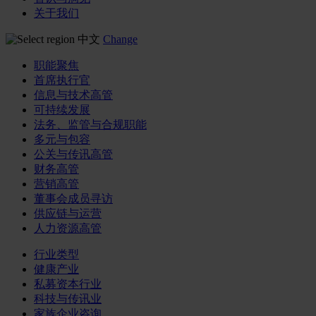
关于我们
中文
Change
职能聚焦
首席执行官
信息与技术高管
可持续发展
法务、监管与合规职能
多元与包容
公关与传讯高管
财务高管
营销高管
董事会成员寻访
供应链与运营
人力资源高管
行业类型
健康产业
私募资本行业
科技与传讯业
家族企业咨询