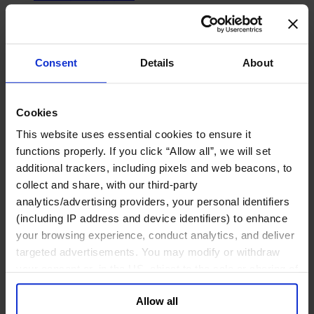
网络安全
政府部门与社会组织
公共卫生行业
Consent
Details
About
公共基础设施行业
公共行政管理行业
公共金融业
Cookies
利益代表集团与公共事务机构
This website uses essential cookies to ensure it
教育与研究行业
文化、艺术和体育行业
functions properly. If you click “Allow all”, we will set
环境与可持续发展咨询
additional trackers, including pixels and web beacons, to
经济、社会与人类发展
collect and share, with our third-party
analytics/advertising providers, your personal identifiers
消费品行业
(including IP address and device identifiers) to enhance
体育业
your browsing experience, conduct analytics, and deliver
媒体和娱乐业
targeted advertisements. You may modify or withdraw
消费品
your consent or, in the US, object to the sale or sharing of
零售、服装与奢侈品
your data for targeted advertising, by clicking “Do Not
餐饮、旅游与酒店业
Allow all
Sell or Share My Personal Information” in the footer of