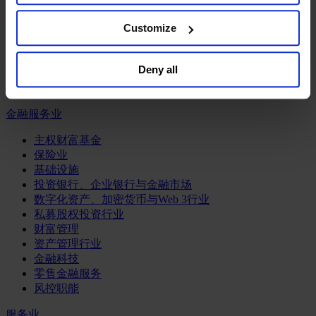
工业
the website. You must opt-out of each device and each
browser. For additional information and retention terms
Customize
化工与过程工业咨询团队
see our
Cookie Policy
; for information regarding our
机械与工业技术
general collection and use of personal information see
汽车与交通设备
Deny all
能源业
our
Privacy Policy
.
金属与矿业
金融服务业
主权财富基金
保险业
基础设施
投资银行、企业银行与金融市场
数字化资产、加密货币与Web 3行业
私募股权投资行业
财富管理
资产管理行业
金融科技
零售金融服务
风控职能
服务业