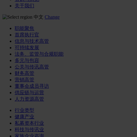
关于我们
中文
Change
职能聚焦
首席执行官
信息与技术高管
可持续发展
法务、监管与合规职能
多元与包容
公关与传讯高管
财务高管
营销高管
董事会成员寻访
供应链与运营
人力资源高管
行业类型
健康产业
私募资本行业
科技与传讯业
家族企业咨询