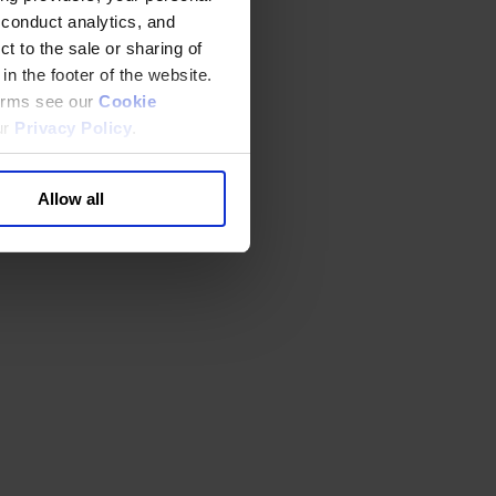
 conduct analytics, and
t to the sale or sharing of
in the footer of the website.
terms see our
Cookie
ur
Privacy Policy
.
Allow all