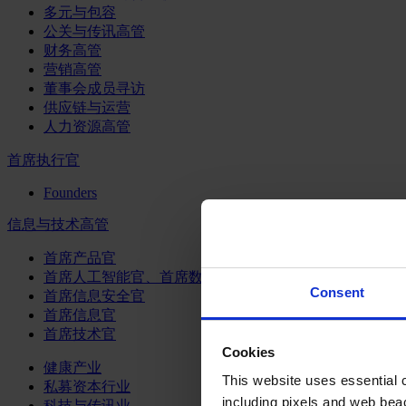
多元与包容
公关与传讯高管
财务高管
营销高管
董事会成员寻访
供应链与运营
人力资源高管
首席执行官
Founders
信息与技术高管
首席产品官
首席人工智能官、首席数据官和首席数据解析官
Consent
首席信息安全官
首席信息官
首席技术官
Cookies
健康产业
This website uses essential co
私募资本行业
including pixels and web beac
科技与传讯业