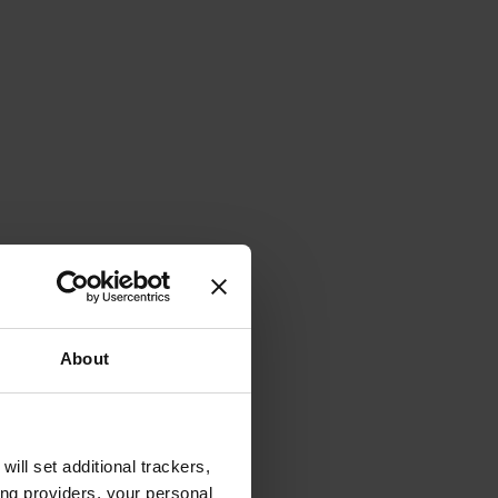
About
will set additional trackers,
ing providers, your personal