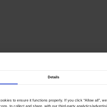
Details
okies to ensure it functions properly. If you click “Allow all”, we 
ons, to collect and share, with our third-party analytics/advertis