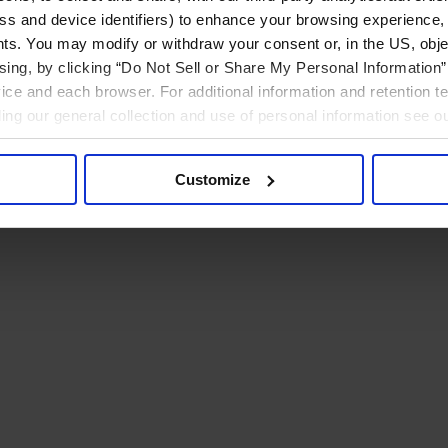
ress and device identifiers) to enhance your browsing experience,
ts. You may modify or withdraw your consent or, in the US, objec
ising, by clicking “Do Not Sell or Share My Personal Information” 
ice and each browser. For additional information and retention 
rding our general collection and use of personal information see o
Customize