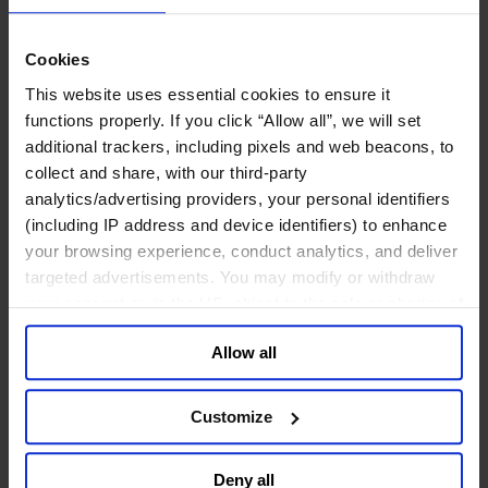
网络安全
政府部门与社会组织
Cookies
This website uses essential cookies to ensure it
公共卫生行业
公共基础设施行业
functions properly. If you click “Allow all”, we will set
公共行政管理行业
additional trackers, including pixels and web beacons, to
公共金融业
collect and share, with our third-party
利益代表集团与公共事务机构
analytics/advertising providers, your personal identifiers
教育与研究行业
(including IP address and device identifiers) to enhance
文化、艺术和体育行业
your browsing experience, conduct analytics, and deliver
环境与可持续发展咨询
targeted advertisements. You may modify or withdraw
经济、社会与人类发展
your consent or, in the US, object to the sale or sharing of
消费品行业
your data for targeted advertising, by clicking “Do Not
Allow all
Sell or Share My Personal Information” in the footer of
体育业
the website. You must opt-out of each device and each
媒体和娱乐业
消费品
browser. For additional information and retention terms
Customize
零售、服装与奢侈品
see our
Cookie Policy
; for information regarding our
餐饮、旅游与酒店业
general collection and use of personal information see
Deny all
our
Privacy Policy
.