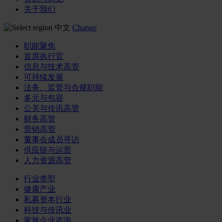
关于我们
中文
Change
职能聚焦
首席执行官
信息与技术高管
可持续发展
法务、监管与合规职能
多元与包容
公关与传讯高管
财务高管
营销高管
董事会成员寻访
供应链与运营
人力资源高管
行业类型
健康产业
私募资本行业
科技与传讯业
家族企业咨询