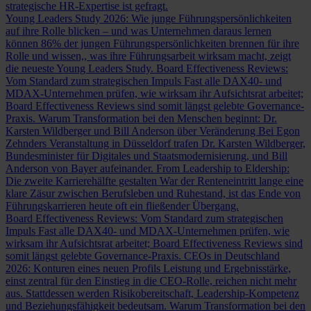
strategische HR-Expertise ist gefragt.
Young Leaders Study 2026: Wie junge Führungspersönlichkeiten
auf ihre Rolle blicken – und was Unternehmen daraus lernen
können
86% der jungen Führungspersönlichkeiten brennen für ihre
Rolle und wissen,, was ihre Führungsarbeit wirksam macht, zeigt
die neueste Young Leaders Study.
Board Effectiveness Reviews:
Vom Standard zum strategischen Impuls
Fast alle DAX40- und
MDAX-Unternehmen prüfen, wie wirksam ihr Aufsichtsrat arbeitet;
Board Effectiveness Reviews sind somit längst gelebte Governance-
Praxis.
Warum Transformation bei den Menschen beginnt: Dr.
Karsten Wildberger und Bill Anderson über Veränderung
Bei Egon
Zehnders Veranstaltung in Düsseldorf trafen Dr. Karsten Wildberger,
Bundesminister für Digitales und Staatsmodernisierung, und Bill
Anderson von Bayer aufeinander.
From Leadership to Eldership:
Die zweite Karrierehälfte gestalten
War der Renteneintritt lange eine
klare Zäsur zwischen Berufsleben und Ruhestand, ist das Ende von
Führungskarrieren heute oft ein fließender Übergang.
Board Effectiveness Reviews: Vom Standard zum strategischen
Impuls
Fast alle DAX40- und MDAX-Unternehmen prüfen, wie
wirksam ihr Aufsichtsrat arbeitet; Board Effectiveness Reviews sind
somit längst gelebte Governance-Praxis.
CEOs in Deutschland
2026: Konturen eines neuen Profils
Leistung und Ergebnisstärke,
einst zentral für den Einstieg in die CEO-Rolle, reichen nicht mehr
aus. Stattdessen werden Risikobereitschaft, Leadership-Kompetenz
und Beziehungsfähigkeit bedeutsam.
Warum Transformation bei den