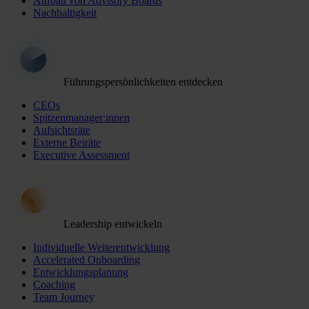
Aufbau von Advisory Boards
Nachhaltigkeit
Führungspersönlichkeiten entdecken
CEOs
Spitzenmanager:innen
Aufsichtsräte
Externe Beiräte
Executive Assessment
Leadership entwickeln
Individuelle Weiterentwicklung
Accelerated Onboarding
Entwicklungsplanung
Coaching
Team Journey