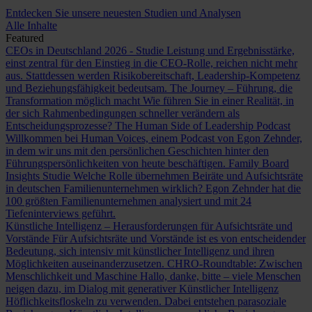
Entdecken Sie unsere neuesten Studien und Analysen
Alle Inhalte
Featured
CEOs in Deutschland 2026 - Studie
Leistung und Ergebnisstärke,
einst zentral für den Einstieg in die CEO-Rolle, reichen nicht mehr
aus. Stattdessen werden Risikobereitschaft, Leadership-Kompetenz
und Beziehungsfähigkeit bedeutsam.
The Journey – Führung, die
Transformation möglich macht
Wie führen Sie in einer Realität, in
der sich Rahmenbedingungen schneller verändern als
Entscheidungsprozesse?
The Human Side of Leadership Podcast
Willkommen bei Human Voices, einem Podcast von Egon Zehnder,
in dem wir uns mit den persönlichen Geschichten hinter den
Führungspersönlichkeiten von heute beschäftigen.
Family Board
Insights Studie
Welche Rolle übernehmen Beiräte und Aufsichtsräte
in deutschen Familienunternehmen wirklich? Egon Zehnder hat die
100 größten Familienunternehmen analysiert und mit 24
Tiefeninterviews geführt.
Künstliche Intelligenz – Herausforderungen für Aufsichtsräte und
Vorstände
Für Aufsichtsräte und Vorstände ist es von entscheidender
Bedeutung, sich intensiv mit künstlicher Intelligenz und ihren
Möglichkeiten auseinanderzusetzen.
CHRO-Roundtable: Zwischen
Menschlichkeit und Maschine
Hallo, danke, bitte – viele Menschen
neigen dazu, im Dialog mit generativer Künstlicher Intelligenz
Höflichkeitsfloskeln zu verwenden. Dabei entstehen parasoziale