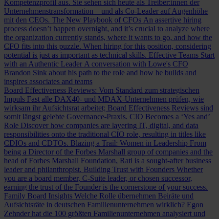
Kompetenzprofil aus. Sie sehen sich heute als Treiber:innen der
Unternehmenstransformation – und als Co-Leader auf Augenhöhe
mit den CEOs.
The New Playbook of CFOs
An assertive hiring
process doesn’t happen overnight, and it’s crucial to analyze where
the organization currently stands, where it wants to go, and how the
CFO fits into this puzzle. When hiring for this position, considering
potential is just as important as technical skills.
Effective Teams Start
with an Authentic Leader
A conversation with Lowe's CFO
Brandon Sink about his path to the role and how he builds and
inspires associates and teams
Board Effectiveness Reviews: Vom Standard zum strategischen
Impuls
Fast alle DAX40- und MDAX-Unternehmen prüfen, wie
wirksam ihr Aufsichtsrat arbeitet; Board Effectiveness Reviews sind
somit längst gelebte Governance-Praxis.
CIO Becomes a ‘Yes and’
Role
Discover how companies are layering IT, digital, and data
responsibilities onto the traditional CIO role, resulting in titles like
CDIOs and CDTOs.
Blazing a Trail: Women in Leadership
From
being a Director of the Forbes Marshall group of companies and the
head of Forbes Marshall Foundation, Rati is a sought-after business
leader and philanthropist.
Building Trust with Founders
Whether
you are a board member, C-Suite leader, or chosen successor,
earning the trust of the Founder is the cornerstone of your success.
Family Board Insights
Welche Rolle übernehmen Beiräte und
Aufsichtsräte in deutschen Familienunternehmen wirklich? Egon
Zehnder hat die 100 größten Familienunternehmen analysiert und