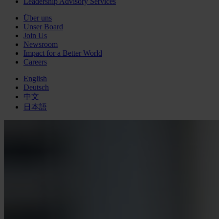
Leadership Advisory Services
Über uns
Unser Board
Join Us
Newsroom
Impact for a Better World
Careers
English
Deutsch
中文
日本語