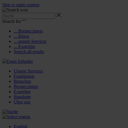
Skip to main content
Search for “
”
... Berater:innen
... Büros
... unsere Services
... Expertise
Search all results
Unsere Services
Funktionen
Branchen
Berater:innen
Expertise
Standorte
Über uns
English