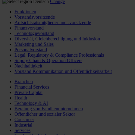
Deutsch
Change
Funktionen
Vorstandsvorsitzende
Aufsichtsratsmitglieder und -vorsitzende
Finanzvorstand
Technologievorstand
Diversität, Gleichberechtigung und Inklusion
Marketing und Sales
Personalvorstand
Legal, Regulatory & Compliance Professionals
Supply Chain & Operation Officers
Nachhaltigkeit
Vorstand Kommunikation und Öffentlichkeitsarbeit
Branchen
Financial Services
Private Capital
Health
Technology & AI
Beratung von Familienunternehmen
Öffentlicher und sozialer Sektor
Consumer
Industrial
Services