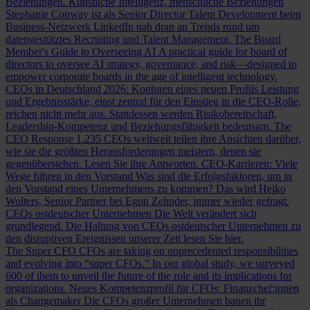
Beziehungen.
Künstliche Intelligenz, menschliche Beziehungen
Stephanie Conway ist als Senior Director Talent Development beim
Business-Netzwerk LinkedIn nah dran an Trends rund um
datengestütztes Recruiting und Talent Management.
The Board
Member's Guide to Overseeing AI
A practical guide for board of
directors to oversee AI strategy, governance, and risk—designed to
empower corporate boards in the age of intelligent technology.
CEOs in Deutschland 2026: Konturen eines neuen Profils
Leistung
und Ergebnisstärke, einst zentral für den Einstieg in die CEO-Rolle,
reichen nicht mehr aus. Stattdessen werden Risikobereitschaft,
Leadership-Kompetenz und Beziehungsfähigkeit bedeutsam.
The
CEO Response
1.235 CEOs weltweit teilen ihre Ansichten darüber,
wie sie die größten Herausforderungen meistern, denen sie
gegenüberstehen. Lesen Sie ihre Antworten.
CEO-Karrieren: Viele
Wege führen in den Vorstand
Was sind die Erfolgsfaktoren, um in
den Vorstand eines Unternehmens zu kommen? Das wird Heiko
Wolters, Senior Partner bei Egon Zehnder, immer wieder gefragt.
CEOs ostdeutscher Unternehmen
Die Welt verändert sich
grundlegend. Die Haltung von CEOs ostdeutscher Unternehmen zu
den disruptiven Ereignissen unserer Zeit lesen Sie hier.
The Super CFO
CFOs are taking on unprecedented responsibilities
and evolving into “super CFOs.” In our global study, we surveyed
600 of them to unveil the future of the role and its implications for
organizations.
Neues Kompetenzprofil für CFOs: Finanzchef:innen
als Changemaker
Die CFOs großer Unternehmen bauen ihr