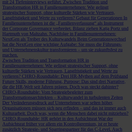
mit 24 Tiefeninterviews geführt.
Zwischen Tradition und
Transformation
HR in Familienunternehmen: Wie gelingt
strategischer Support, ohne kulturelle Stärken wie Vertrauen,
Langfristigkeit und Werte zu verlieren?
Gebaut für Generationen
In
Familienunternehmen ist die „Familienverfassung“ als Instrument
der Corporate Governance verbreitet. Bilanz ziehen Katja Portz und
Hartmuth von Maltzahn.
Nachfolge in Familienunternehmen:
NextGen als Treiber des Kulturwandels
Beim Generationswechsel
hat die NextGen eine wichtige Aufgabe: Sie muss die Führungs-
und Unternehmenskultur transformieren – um sie zukunftsfest zu
machen.
Zwischen Tradition und Transformation
HR in
Familienunternehmen: Wie gelingt strategischer Support, ohne
kulturelle Stärken wie Vertrauen, Langfristigkeit und Werte zu
verlieren?
CHRO-Roundtable: Drei HR-Mythen auf dem Prüfstand
Future Skills, moderne Führung, Purpose: Das sind drei Narrative,
die die HR-Welt seit Jahren prägen. Doch was steckt dahinter?
CHRO-Roundtable: Vom Strategiebegleiter zum
Transformationsarchitekten – Kulturwandel in turbulenten Zeiten
Der Veränderungsdruck auf Unternehmen war selten höher,
Organisationen müssen sich neu erfinden – und das ist immer auch
Kulturarbeit. Doch was, wenn die Menschen dabei nicht mitziehen?
CHRO-Roundtable: HR gehört in den Aufsichtsrat
War der
Aufsichtsrat früher vor allem ein Kontrollgremium, ist er heute
zusätzlich Strategie- und Sparringspartner für das C-Level. Auch