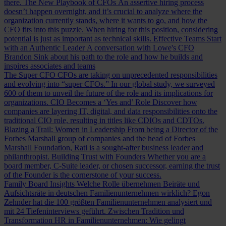
there.
The New Playbook of CFOs
An assertive hiring process
doesn’t happen overnight, and it’s crucial to analyze where the
organization currently stands, where it wants to go, and how the
CFO fits into this puzzle. When hiring for this position, considering
potential is just as important as technical skills.
Effective Teams Start
with an Authentic Leader
A conversation with Lowe's CFO
Brandon Sink about his path to the role and how he builds and
inspires associates and teams
The Super CFO
CFOs are taking on unprecedented responsibilities
and evolving into “super CFOs.” In our global study, we surveyed
600 of them to unveil the future of the role and its implications for
organizations.
CIO Becomes a ‘Yes and’ Role
Discover how
companies are layering IT, digital, and data responsibilities onto the
traditional CIO role, resulting in titles like CDIOs and CDTOs.
Blazing a Trail: Women in Leadership
From being a Director of the
Forbes Marshall group of companies and the head of Forbes
Marshall Foundation, Rati is a sought-after business leader and
philanthropist.
Building Trust with Founders
Whether you are a
board member, C-Suite leader, or chosen successor, earning the trust
of the Founder is the cornerstone of your success.
Family Board Insights
Welche Rolle übernehmen Beiräte und
Aufsichtsräte in deutschen Familienunternehmen wirklich? Egon
Zehnder hat die 100 größten Familienunternehmen analysiert und
mit 24 Tiefeninterviews geführt.
Zwischen Tradition und
Transformation
HR in Familienunternehmen: Wie gelingt