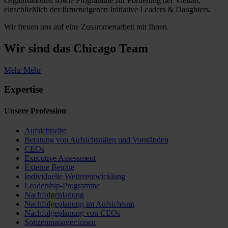
Organisationen sowie Programme zur Förderung der Vielfalt,
einschließlich der firmeneigenen Initiative Leaders & Daughters.
Wir freuen uns auf eine Zusammenarbeit mit Ihnen.
Wir sind das
Chicago Team
Mehr
Mehr
Expertise
Unsere Profession
Aufsichtsräte
Beratung von Aufsichtsräten und Vorständen
CEOs
Executive Assessment
Externe Beiräte
Individuelle Weiterentwicklung
Leadership-Programme
Nachfolgeplanung
Nachfolgeplanung im Aufsichtsrat
Nachfolgeplanung von CEOs
Spitzenmanager:innen