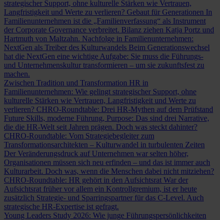
strategischer Support, ohne kulturelle Stärken wie Vertrauen,
Langfristigkeit und Werte zu verlieren?
Gebaut für Generationen
In
Familienunternehmen ist die „Familienverfassung“ als Instrument
der Corporate Governance verbreitet. Bilanz ziehen Katja Portz und
Hartmuth von Maltzahn.
Nachfolge in Familienunternehmen:
NextGen als Treiber des Kulturwandels
Beim Generationswechsel
hat die NextGen eine wichtige Aufgabe: Sie muss die Führungs-
und Unternehmenskultur transformieren – um sie zukunftsfest zu
machen.
Zwischen Tradition und Transformation
HR in
Familienunternehmen: Wie gelingt strategischer Support, ohne
kulturelle Stärken wie Vertrauen, Langfristigkeit und Werte zu
verlieren?
CHRO-Roundtable: Drei HR-Mythen auf dem Prüfstand
Future Skills, moderne Führung, Purpose: Das sind drei Narrative,
die die HR-Welt seit Jahren prägen. Doch was steckt dahinter?
CHRO-Roundtable: Vom Strategiebegleiter zum
Transformationsarchitekten – Kulturwandel in turbulenten Zeiten
Der Veränderungsdruck auf Unternehmen war selten höher,
Organisationen müssen sich neu erfinden – und das ist immer auch
Kulturarbeit. Doch was, wenn die Menschen dabei nicht mitziehen?
CHRO-Roundtable: HR gehört in den Aufsichtsrat
War der
Aufsichtsrat früher vor allem ein Kontrollgremium, ist er heute
zusätzlich Strategie- und Sparringspartner für das C-Level. Auch
strategische HR-Expertise ist gefragt.
Young Leaders Study 2026: Wie junge Führungspersönlichkeiten