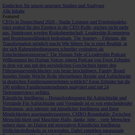
Entdecken Sie unsere neuesten Studien und Analysen
Alle Inhalte
Featured
CEOs in Deutschland 2026 - Studie
Leistung und Ergebnisstärke,
einst zentral für den Einstieg in die CEO-Rolle, reichen nicht mehr
aus. Stattdessen werden Risikobereitschaft, Leadership-Kompetenz
und Beziehungsfähigkeit bedeutsam.
The Journey – Führung, die
Transformation möglich macht
Wie führen Sie in einer Realität, in
der sich Rahmenbedingungen schneller verändern als
Entscheidungsprozesse?
The Human Side of Leadership Podcast
Willkommen bei Human Voices, einem Podcast von Egon Zehnder,
in dem wir uns mit den persönlichen Geschichten hinter den
Führungspersönlichkeiten von heute beschäftigen.
Family Board
Insights Studie
Welche Rolle übernehmen Beiräte und Aufsichtsräte
in deutschen Familienunternehmen wirklich? Egon Zehnder hat die
100 größten Familienunternehmen analysiert und mit 24
Tiefeninterviews geführt.
Künstliche Intelligenz – Herausforderungen für Aufsichtsräte und
Vorstände
Für Aufsichtsräte und Vorstände ist es von entscheidender
Bedeutung, sich intensiv mit künstlicher Intelligenz und ihren
Möglichkeiten auseinanderzusetzen.
CHRO-Roundtable: Zwischen
Menschlichkeit und Maschine
Hallo, danke, bitte – viele Menschen
neigen dazu, im Dialog mit generativer Künstlicher Intelligenz
Höflichkeitsfloskeln zu verwenden. Dabei entstehen parasoziale