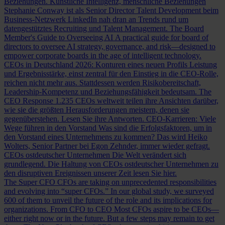
Beziehungen.
Künstliche Intelligenz, menschliche Beziehungen
Stephanie Conway ist als Senior Director Talent Development beim
Business-Netzwerk LinkedIn nah dran an Trends rund um
datengestütztes Recruiting und Talent Management.
The Board
Member's Guide to Overseeing AI
A practical guide for board of
directors to oversee AI strategy, governance, and risk—designed to
empower corporate boards in the age of intelligent technology.
CEOs in Deutschland 2026: Konturen eines neuen Profils
Leistung
und Ergebnisstärke, einst zentral für den Einstieg in die CEO-Rolle,
reichen nicht mehr aus. Stattdessen werden Risikobereitschaft,
Leadership-Kompetenz und Beziehungsfähigkeit bedeutsam.
The
CEO Response
1.235 CEOs weltweit teilen ihre Ansichten darüber,
wie sie die größten Herausforderungen meistern, denen sie
gegenüberstehen. Lesen Sie ihre Antworten.
CEO-Karrieren: Viele
Wege führen in den Vorstand
Was sind die Erfolgsfaktoren, um in
den Vorstand eines Unternehmens zu kommen? Das wird Heiko
Wolters, Senior Partner bei Egon Zehnder, immer wieder gefragt.
CEOs ostdeutscher Unternehmen
Die Welt verändert sich
grundlegend. Die Haltung von CEOs ostdeutscher Unternehmen zu
den disruptiven Ereignissen unserer Zeit lesen Sie hier.
The Super CFO
CFOs are taking on unprecedented responsibilities
and evolving into “super CFOs.” In our global study, we surveyed
600 of them to unveil the future of the role and its implications for
organizations.
From CFO to CEO
Most CFOs aspire to be CEOs—
either right now or in the future. But a few steps may remain to get