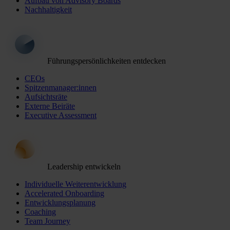
Aufbau von Advisory Boards
Nachhaltigkeit
Führungspersönlichkeiten entdecken
CEOs
Spitzenmanager:innen
Aufsichtsräte
Externe Beiräte
Executive Assessment
Leadership entwickeln
Individuelle Weiterentwicklung
Accelerated Onboarding
Entwicklungsplanung
Coaching
Team Journey