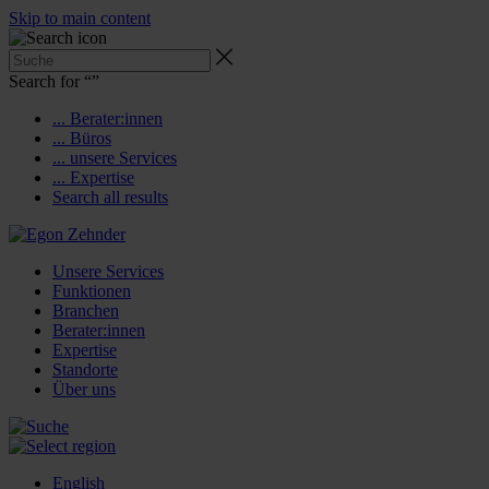
Skip to main content
Search for “
”
... Berater:innen
... Büros
... unsere Services
... Expertise
Search all results
Unsere Services
Funktionen
Branchen
Berater:innen
Expertise
Standorte
Über uns
English