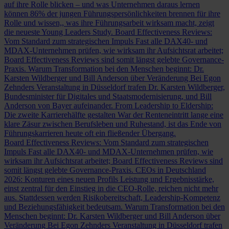
auf ihre Rolle blicken – und was Unternehmen daraus lernen
können
86% der jungen Führungspersönlichkeiten brennen für ihre
Rolle und wissen,, was ihre Führungsarbeit wirksam macht, zeigt
die neueste Young Leaders Study.
Board Effectiveness Reviews:
Vom Standard zum strategischen Impuls
Fast alle DAX40- und
MDAX-Unternehmen prüfen, wie wirksam ihr Aufsichtsrat arbeitet;
Board Effectiveness Reviews sind somit längst gelebte Governance-
Praxis.
Warum Transformation bei den Menschen beginnt: Dr.
Karsten Wildberger und Bill Anderson über Veränderung
Bei Egon
Zehnders Veranstaltung in Düsseldorf trafen Dr. Karsten Wildberger,
Bundesminister für Digitales und Staatsmodernisierung, und Bill
Anderson von Bayer aufeinander.
From Leadership to Eldership:
Die zweite Karrierehälfte gestalten
War der Renteneintritt lange eine
klare Zäsur zwischen Berufsleben und Ruhestand, ist das Ende von
Führungskarrieren heute oft ein fließender Übergang.
Board Effectiveness Reviews: Vom Standard zum strategischen
Impuls
Fast alle DAX40- und MDAX-Unternehmen prüfen, wie
wirksam ihr Aufsichtsrat arbeitet; Board Effectiveness Reviews sind
somit längst gelebte Governance-Praxis.
CEOs in Deutschland
2026: Konturen eines neuen Profils
Leistung und Ergebnisstärke,
einst zentral für den Einstieg in die CEO-Rolle, reichen nicht mehr
aus. Stattdessen werden Risikobereitschaft, Leadership-Kompetenz
und Beziehungsfähigkeit bedeutsam.
Warum Transformation bei den
Menschen beginnt: Dr. Karsten Wildberger und Bill Anderson über
Veränderung
Bei Egon Zehnders Veranstaltung in Düsseldorf trafen