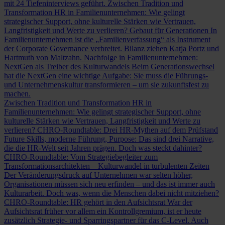
mit 24 Tiefeninterviews geführt.
Zwischen Tradition und
Transformation
HR in Familienunternehmen: Wie gelingt
strategischer Support, ohne kulturelle Stärken wie Vertrauen,
Langfristigkeit und Werte zu verlieren?
Gebaut für Generationen
In
Familienunternehmen ist die „Familienverfassung“ als Instrument
der Corporate Governance verbreitet. Bilanz ziehen Katja Portz und
Hartmuth von Maltzahn.
Nachfolge in Familienunternehmen:
NextGen als Treiber des Kulturwandels
Beim Generationswechsel
hat die NextGen eine wichtige Aufgabe: Sie muss die Führungs-
und Unternehmenskultur transformieren – um sie zukunftsfest zu
machen.
Zwischen Tradition und Transformation
HR in
Familienunternehmen: Wie gelingt strategischer Support, ohne
kulturelle Stärken wie Vertrauen, Langfristigkeit und Werte zu
verlieren?
CHRO-Roundtable: Drei HR-Mythen auf dem Prüfstand
Future Skills, moderne Führung, Purpose: Das sind drei Narrative,
die die HR-Welt seit Jahren prägen. Doch was steckt dahinter?
CHRO-Roundtable: Vom Strategiebegleiter zum
Transformationsarchitekten – Kulturwandel in turbulenten Zeiten
Der Veränderungsdruck auf Unternehmen war selten höher,
Organisationen müssen sich neu erfinden – und das ist immer auch
Kulturarbeit. Doch was, wenn die Menschen dabei nicht mitziehen?
CHRO-Roundtable: HR gehört in den Aufsichtsrat
War der
Aufsichtsrat früher vor allem ein Kontrollgremium, ist er heute
zusätzlich Strategie- und Sparringspartner für das C-Level. Auch