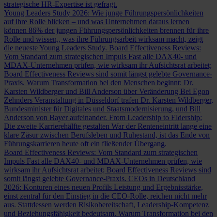
strategische HR-Expertise ist gefragt.
Young Leaders Study 2026: Wie junge Führungspersönlichkeiten
auf ihre Rolle blicken – und was Unternehmen daraus lernen
können
86% der jungen Führungspersönlichkeiten brennen für ihre
Rolle und wissen,, was ihre Führungsarbeit wirksam macht, zeigt
die neueste Young Leaders Study.
Board Effectiveness Reviews:
Vom Standard zum strategischen Impuls
Fast alle DAX40- und
MDAX-Unternehmen prüfen, wie wirksam ihr Aufsichtsrat arbeitet;
Board Effectiveness Reviews sind somit längst gelebte Governance-
Praxis.
Warum Transformation bei den Menschen beginnt: Dr.
Karsten Wildberger und Bill Anderson über Veränderung
Bei Egon
Zehnders Veranstaltung in Düsseldorf trafen Dr. Karsten Wildberger,
Bundesminister für Digitales und Staatsmodernisierung, und Bill
Anderson von Bayer aufeinander.
From Leadership to Eldership:
Die zweite Karrierehälfte gestalten
War der Renteneintritt lange eine
klare Zäsur zwischen Berufsleben und Ruhestand, ist das Ende von
Führungskarrieren heute oft ein fließender Übergang.
Board Effectiveness Reviews: Vom Standard zum strategischen
Impuls
Fast alle DAX40- und MDAX-Unternehmen prüfen, wie
wirksam ihr Aufsichtsrat arbeitet; Board Effectiveness Reviews sind
somit längst gelebte Governance-Praxis.
CEOs in Deutschland
2026: Konturen eines neuen Profils
Leistung und Ergebnisstärke,
einst zentral für den Einstieg in die CEO-Rolle, reichen nicht mehr
aus. Stattdessen werden Risikobereitschaft, Leadership-Kompetenz
und Beziehungsfähigkeit bedeutsam.
Warum Transformation bei den