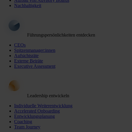
Aufbau von Advisory Boards
Nachhaltigkeit
Führungspersönlichkeiten entdecken
CEOs
Spitzenmanager:innen
Aufsichtsräte
Externe Beiräte
Executive Assessment
Leadership entwickeln
Individuelle Weiterentwicklung
Accelerated Onboarding
Entwicklungsplanung
Coaching
Team Journey