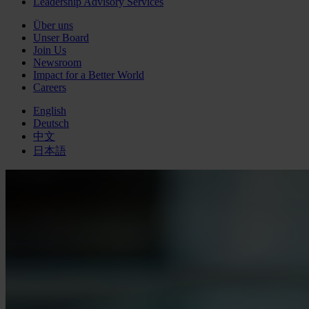
Leadership Advisory Services
Über uns
Unser Board
Join Us
Newsroom
Impact for a Better World
Careers
English
Deutsch
中文
日本語