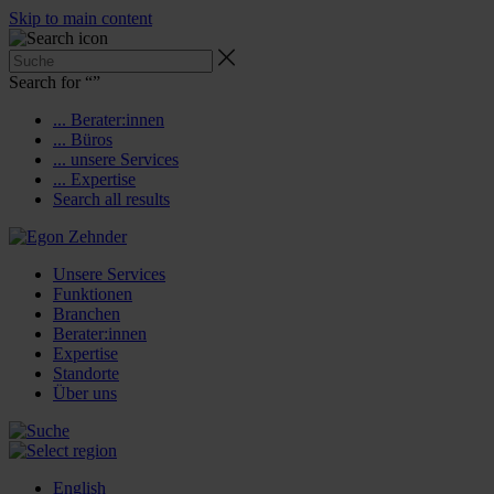
Skip to main content
Search for “
”
... Berater:innen
... Büros
... unsere Services
... Expertise
Search all results
Unsere Services
Funktionen
Branchen
Berater:innen
Expertise
Standorte
Über uns
English