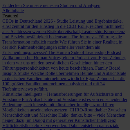
Entdecken Sie unsere neuesten Studien und Analysen
Alle Inhalte
Featured
CEOs in Deutschland 2026 - Studie
Leistung und Ergebnisstärke,
einst zentral für den Einstieg in die CEO-Rolle, reichen nicht mehr
aus. Stattdessen werden Risikobereitschaft, Leadership-Kompetenz
und Beziehungsfähigkeit bedeutsam.
The Journey – Führung, die
Transformation möglich macht
Wie führen Sie in einer Realität, in
der sich Rahmenbedingungen schneller verändern als
Entscheidungsprozesse?
The Human Side of Leadership Podcast
Willkommen bei Human Voices, einem Podcast von Egon Zehnder,
in dem wir uns mit den persönlichen Geschichten hinter den
Führungspersönlichkeiten von heute beschäftigen.
Family Board
Insights Studie
Welche Rolle übernehmen Beiräte und Aufsichtsräte
in deutschen Familienunternehmen wirklich? Egon Zehnder hat die
100 größten Familienunternehmen analysiert und mit 24
Tiefeninterviews geführt.
Künstliche Intelligenz – Herausforderungen für Aufsichtsräte und
Vorstände
Für Aufsichtsräte und Vorstände ist es von entscheidender
Bedeutung, sich intensiv mit künstlicher Intelligenz und ihren
Möglichkeiten auseinanderzusetzen.
CHRO-Roundtable: Zwischen
Menschlichkeit und Maschine
Hallo, danke, bitte – viele Menschen
neigen dazu, im Dialog mit generativer Künstlicher Intelligenz
Höflichkeitsfloskeln zu verwenden. Dabei entstehen parasoziale