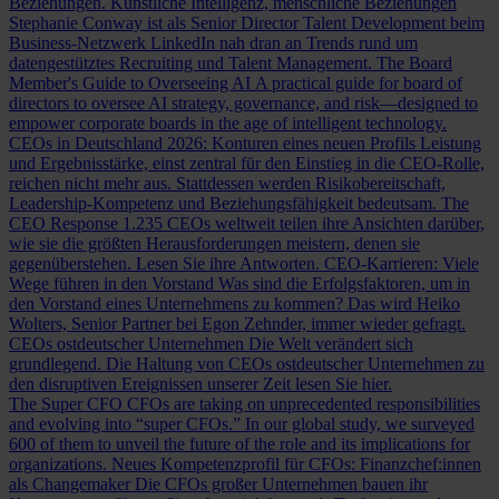
Beziehungen.
Künstliche Intelligenz, menschliche Beziehungen
Stephanie Conway ist als Senior Director Talent Development beim
Business-Netzwerk LinkedIn nah dran an Trends rund um
datengestütztes Recruiting und Talent Management.
The Board
Member's Guide to Overseeing AI
A practical guide for board of
directors to oversee AI strategy, governance, and risk—designed to
empower corporate boards in the age of intelligent technology.
CEOs in Deutschland 2026: Konturen eines neuen Profils
Leistung
und Ergebnisstärke, einst zentral für den Einstieg in die CEO-Rolle,
reichen nicht mehr aus. Stattdessen werden Risikobereitschaft,
Leadership-Kompetenz und Beziehungsfähigkeit bedeutsam.
The
CEO Response
1.235 CEOs weltweit teilen ihre Ansichten darüber,
wie sie die größten Herausforderungen meistern, denen sie
gegenüberstehen. Lesen Sie ihre Antworten.
CEO-Karrieren: Viele
Wege führen in den Vorstand
Was sind die Erfolgsfaktoren, um in
den Vorstand eines Unternehmens zu kommen? Das wird Heiko
Wolters, Senior Partner bei Egon Zehnder, immer wieder gefragt.
CEOs ostdeutscher Unternehmen
Die Welt verändert sich
grundlegend. Die Haltung von CEOs ostdeutscher Unternehmen zu
den disruptiven Ereignissen unserer Zeit lesen Sie hier.
The Super CFO
CFOs are taking on unprecedented responsibilities
and evolving into “super CFOs.” In our global study, we surveyed
600 of them to unveil the future of the role and its implications for
organizations.
Neues Kompetenzprofil für CFOs: Finanzchef:innen
als Changemaker
Die CFOs großer Unternehmen bauen ihr