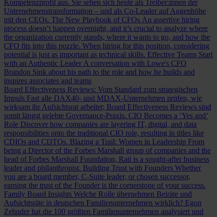
Kompetenzprofil aus. Sie sehen sich heute als Treiber:innen der
Unternehmenstransformation – und als Co-Leader auf Augenhöhe
mit den CEOs.
The New Playbook of CFOs
An assertive hiring
process doesn’t happen overnight, and it’s crucial to analyze where
the organization currently stands, where it wants to go, and how the
CFO fits into this puzzle. When hiring for this position, considering
potential is just as important as technical skills.
Effective Teams Start
with an Authentic Leader
A conversation with Lowe's CFO
Brandon Sink about his path to the role and how he builds and
inspires associates and teams
Board Effectiveness Reviews: Vom Standard zum strategischen
Impuls
Fast alle DAX40- und MDAX-Unternehmen prüfen, wie
wirksam ihr Aufsichtsrat arbeitet; Board Effectiveness Reviews sind
somit längst gelebte Governance-Praxis.
CIO Becomes a ‘Yes and’
Role
Discover how companies are layering IT, digital, and data
responsibilities onto the traditional CIO role, resulting in titles like
CDIOs and CDTOs.
Blazing a Trail: Women in Leadership
From
being a Director of the Forbes Marshall group of companies and the
head of Forbes Marshall Foundation, Rati is a sought-after business
leader and philanthropist.
Building Trust with Founders
Whether
you are a board member, C-Suite leader, or chosen successor,
earning the trust of the Founder is the cornerstone of your success.
Family Board Insights
Welche Rolle übernehmen Beiräte und
Aufsichtsräte in deutschen Familienunternehmen wirklich? Egon
Zehnder hat die 100 größten Familienunternehmen analysiert und