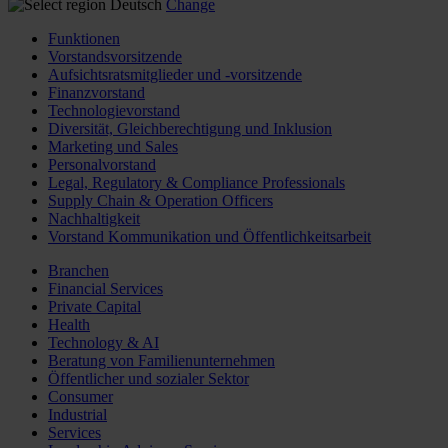
Deutsch
Change
Funktionen
Vorstandsvorsitzende
Aufsichtsratsmitglieder und -vorsitzende
Finanzvorstand
Technologievorstand
Diversität, Gleichberechtigung und Inklusion
Marketing und Sales
Personalvorstand
Legal, Regulatory & Compliance Professionals
Supply Chain & Operation Officers
Nachhaltigkeit
Vorstand Kommunikation und Öffentlichkeitsarbeit
Branchen
Financial Services
Private Capital
Health
Technology & AI
Beratung von Familienunternehmen
Öffentlicher und sozialer Sektor
Consumer
Industrial
Services