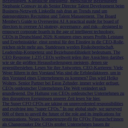
Beziehungen.
Künstliche Intelligenz, menschliche Beziehungen
Stephanie Conway ist als Senior Director Talent Development beim
Business-Netzwerk LinkedIn nah dran an Trends rund um
datengestütztes Recruiting und Talent Management.
The Board
Member's Guide to Overseeing AI
A practical guide for board of
directors to oversee AI strategy, governance, and risk—designed to
empower corporate boards in the age of intelligent technology.
CEOs in Deutschland 2026: Konturen eines neuen Profils
Leistung
und Ergebnisstärke, einst zentral für den Einstieg in die CEO-Rolle,
reichen nicht mehr aus. Stattdessen werden Risikobereitschaft,
Leadership-Kompetenz und Beziehungsfähigkeit bedeutsam.
The
CEO Response
1.235 CEOs weltweit teilen ihre Ansichten darüber,
wie sie die größten Herausforderungen meistern, denen sie
gegenüberstehen. Lesen Sie ihre Antworten.
CEO-Karrieren: Viele
Wege führen in den Vorstand
Was sind die Erfolgsfaktoren, um in
den Vorstand eines Unternehmens zu kommen? Das wird Heiko
Wolters, Senior Partner bei Egon Zehnder, immer wieder gefragt.
CEOs ostdeutscher Unternehmen
Die Welt verändert sich
grundlegend. Die Haltung von CEOs ostdeutscher Unternehmen zu
den disruptiven Ereignissen unserer Zeit lesen Sie hier.
The Super CFO
CFOs are taking on unprecedented responsibilities
and evolving into “super CFOs.” In our global study, we surveyed
600 of them to unveil the future of the role and its implications for
organizations.
Neues Kompetenzprofil für CFOs: Finanzchef:innen
als Changemaker
Die CFOs großer Unternehmen bauen ihr