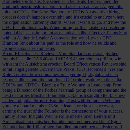
Kompetenzprofil aus. Sie sehen sich heute als Treiber:innen der
Unternehmenstransformation – und als Co-Leader auf Augenhöhe
mit den CEOs.
The New Playbook of CFOs
An assertive hiring
process doesn’t happen overnight, and it’s crucial to analyze where
the organization currently stands, where it wants to go, and how the
CFO fits into this puzzle. When hiring for this position, considering
potential is just as important as technical skills.
Effective Teams Start
with an Authentic Leader
A conversation with Lowe's CFO
Brandon Sink about his path to the role and how he builds and
inspires associates and teams
Board Effectiveness Reviews: Vom Standard zum strategischen
Impuls
Fast alle DAX40- und MDAX-Unternehmen prüfen, wie
wirksam ihr Aufsichtsrat arbeitet; Board Effectiveness Reviews sind
somit längst gelebte Governance-Praxis.
CIO Becomes a ‘Yes and’
Role
Discover how companies are layering IT, digital, and data
responsibilities onto the traditional CIO role, resulting in titles like
CDIOs and CDTOs.
Blazing a Trail: Women in Leadership
From
being a Director of the Forbes Marshall group of companies and the
head of Forbes Marshall Foundation, Rati is a sought-after business
leader and philanthropist.
Building Trust with Founders
Whether
you are a board member, C-Suite leader, or chosen successor,
earning the trust of the Founder is the cornerstone of your success.
Family Board Insights
Welche Rolle übernehmen Beiräte und
Aufsichtsräte in deutschen Familienunternehmen wirklich? Egon
Zehnder hat die 100 größten Familienunternehmen analysiert und