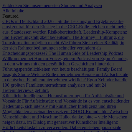
Entdecken Sie unsere neuesten Studien und Analysen
Alle Inhalte
Featured
CEOs in Deutschland 2026 - Studie
Leistung und Ergebnisstärke,
einst zentral für den Einstieg in die CEO-Rolle, reichen nicht mehr
aus. Stattdessen werden Risikobereitschaft, Leadership-Kompetenz
und Beziehungsfähigkeit bedeutsam.
The Journey – Führung, die
Transformation möglich macht
Wie führen Sie in einer Realität, in
der sich Rahmenbedingungen schneller verändern als
Entscheidungsprozesse?
The Human Side of Leadership Podcast
Willkommen bei Human Voices, einem Podcast von Egon Zehnder,
in dem wir uns mit den persönlichen Geschichten hinter den
Führungspersönlichkeiten von heute beschäftigen.
Family Board
Insights Studie
Welche Rolle übernehmen Beiräte und Aufsichtsräte
in deutschen Familienunternehmen wirklich? Egon Zehnder hat die
100 größten Familienunternehmen analysiert und mit 24
Tiefeninterviews geführt.
Künstliche Intelligenz – Herausforderungen für Aufsichtsräte und
Vorstände
Für Aufsichtsräte und Vorstände ist es von entscheidender
Bedeutung, sich intensiv mit künstlicher Intelligenz und ihren
Möglichkeiten auseinanderzusetzen.
CHRO-Roundtable: Zwischen
Menschlichkeit und Maschine
Hallo, danke, bitte – viele Menschen
neigen dazu, im Dialog mit generativer Künstlicher Intelligenz
Höflichkeitsfloskeln zu verwenden. Dabei entstehen parasoziale