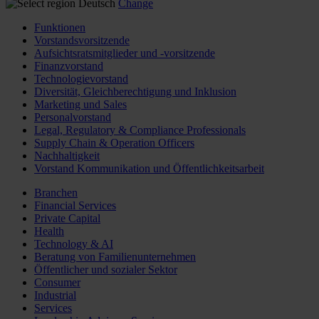
Deutsch
Change
Funktionen
Vorstandsvorsitzende
Aufsichtsratsmitglieder und -vorsitzende
Finanzvorstand
Technologievorstand
Diversität, Gleichberechtigung und Inklusion
Marketing und Sales
Personalvorstand
Legal, Regulatory & Compliance Professionals
Supply Chain & Operation Officers
Nachhaltigkeit
Vorstand Kommunikation und Öffentlichkeitsarbeit
Branchen
Financial Services
Private Capital
Health
Technology & AI
Beratung von Familienunternehmen
Öffentlicher und sozialer Sektor
Consumer
Industrial
Services