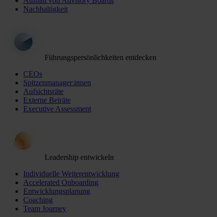
Aufbau von Advisory Boards
Nachhaltigkeit
Führungspersönlichkeiten entdecken
CEOs
Spitzenmanager:innen
Aufsichtsräte
Externe Beiräte
Executive Assessment
Leadership entwickeln
Individuelle Weiterentwicklung
Accelerated Onboarding
Entwicklungsplanung
Coaching
Team Journey