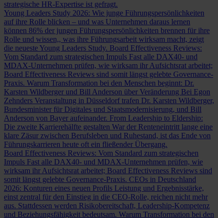
strategische HR-Expertise ist gefragt.
Young Leaders Study 2026: Wie junge Führungspersönlichkeiten
auf ihre Rolle blicken – und was Unternehmen daraus lernen
können
86% der jungen Führungspersönlichkeiten brennen für ihre
Rolle und wissen,, was ihre Führungsarbeit wirksam macht, zeigt
die neueste Young Leaders Study.
Board Effectiveness Reviews:
Vom Standard zum strategischen Impuls
Fast alle DAX40- und
MDAX-Unternehmen prüfen, wie wirksam ihr Aufsichtsrat arbeitet;
Board Effectiveness Reviews sind somit längst gelebte Governance-
Praxis.
Warum Transformation bei den Menschen beginnt: Dr.
Karsten Wildberger und Bill Anderson über Veränderung
Bei Egon
Zehnders Veranstaltung in Düsseldorf trafen Dr. Karsten Wildberger,
Bundesminister für Digitales und Staatsmodernisierung, und Bill
Anderson von Bayer aufeinander.
From Leadership to Eldership:
Die zweite Karrierehälfte gestalten
War der Renteneintritt lange eine
klare Zäsur zwischen Berufsleben und Ruhestand, ist das Ende von
Führungskarrieren heute oft ein fließender Übergang.
Board Effectiveness Reviews: Vom Standard zum strategischen
Impuls
Fast alle DAX40- und MDAX-Unternehmen prüfen, wie
wirksam ihr Aufsichtsrat arbeitet; Board Effectiveness Reviews sind
somit längst gelebte Governance-Praxis.
CEOs in Deutschland
2026: Konturen eines neuen Profils
Leistung und Ergebnisstärke,
einst zentral für den Einstieg in die CEO-Rolle, reichen nicht mehr
aus. Stattdessen werden Risikobereitschaft, Leadership-Kompetenz
und Beziehungsfähigkeit bedeutsam.
Warum Transformation bei den