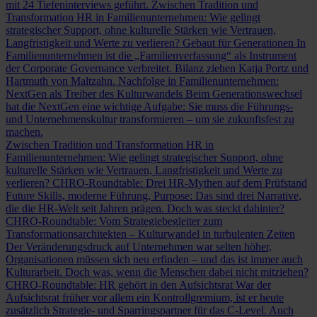
mit 24 Tiefeninterviews geführt.
Zwischen Tradition und
Transformation
HR in Familienunternehmen: Wie gelingt
strategischer Support, ohne kulturelle Stärken wie Vertrauen,
Langfristigkeit und Werte zu verlieren?
Gebaut für Generationen
In
Familienunternehmen ist die „Familienverfassung“ als Instrument
der Corporate Governance verbreitet. Bilanz ziehen Katja Portz und
Hartmuth von Maltzahn.
Nachfolge in Familienunternehmen:
NextGen als Treiber des Kulturwandels
Beim Generationswechsel
hat die NextGen eine wichtige Aufgabe: Sie muss die Führungs-
und Unternehmenskultur transformieren – um sie zukunftsfest zu
machen.
Zwischen Tradition und Transformation
HR in
Familienunternehmen: Wie gelingt strategischer Support, ohne
kulturelle Stärken wie Vertrauen, Langfristigkeit und Werte zu
verlieren?
CHRO-Roundtable: Drei HR-Mythen auf dem Prüfstand
Future Skills, moderne Führung, Purpose: Das sind drei Narrative,
die die HR-Welt seit Jahren prägen. Doch was steckt dahinter?
CHRO-Roundtable: Vom Strategiebegleiter zum
Transformationsarchitekten – Kulturwandel in turbulenten Zeiten
Der Veränderungsdruck auf Unternehmen war selten höher,
Organisationen müssen sich neu erfinden – und das ist immer auch
Kulturarbeit. Doch was, wenn die Menschen dabei nicht mitziehen?
CHRO-Roundtable: HR gehört in den Aufsichtsrat
War der
Aufsichtsrat früher vor allem ein Kontrollgremium, ist er heute
zusätzlich Strategie- und Sparringspartner für das C-Level. Auch