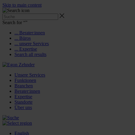
Skip to main content
Search for “
”
... Berater:innen
... Büros
... unsere Services
... Expertise
Search all results
Unsere Services
Funktionen
Branchen
Berater:innen
Expertise
Standorte
Über uns
English