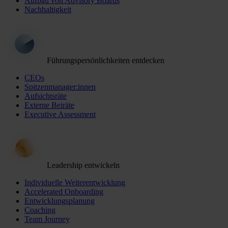
Aufbau von Advisory Boards
Nachhaltigkeit
Führungspersönlichkeiten entdecken
CEOs
Spitzenmanager:innen
Aufsichtsräte
Externe Beiräte
Executive Assessment
Leadership entwickeln
Individuelle Weiterentwicklung
Accelerated Onboarding
Entwicklungsplanung
Coaching
Team Journey