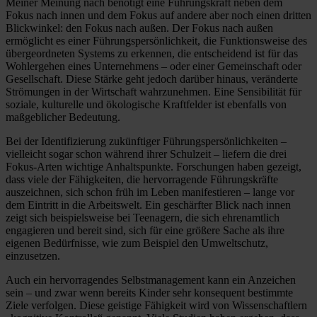
Meiner Meinung nach benötigt eine Führungskraft neben dem
Fokus nach innen und dem Fokus auf andere aber noch einen dritten
Blickwinkel: den Fokus nach außen. Der Fokus nach außen
ermöglicht es einer Führungspersönlichkeit, die Funktionsweise des
übergeordneten Systems zu erkennen, die entscheidend ist für das
Wohlergehen eines Unternehmens – oder einer Gemeinschaft oder
Gesellschaft. Diese Stärke geht jedoch darüber hinaus, veränderte
Strömungen in der Wirtschaft wahrzunehmen. Eine Sensibilität für
soziale, kulturelle und ökologische Kraftfelder ist ebenfalls von
maßgeblicher Bedeutung.
Bei der Identifizierung zukünftiger Führungspersönlichkeiten –
vielleicht sogar schon während ihrer Schulzeit – liefern die drei
Fokus-Arten wichtige Anhaltspunkte. Forschungen haben gezeigt,
dass viele der Fähigkeiten, die hervorragende Führungskräfte
auszeichnen, sich schon früh im Leben manifestieren – lange vor
dem Eintritt in die Arbeitswelt. Ein geschärfter Blick nach innen
zeigt sich beispielsweise bei Teenagern, die sich ehrenamtlich
engagieren und bereit sind, sich für eine größere Sache als ihre
eigenen Bedürfnisse, wie zum Beispiel den Umweltschutz,
einzusetzen.
Auch ein hervorragendes Selbstmanagement kann ein Anzeichen
sein – und zwar wenn bereits Kinder sehr konsequent bestimmte
Ziele verfolgen. Diese geistige Fähigkeit wird von Wissenschaftlern