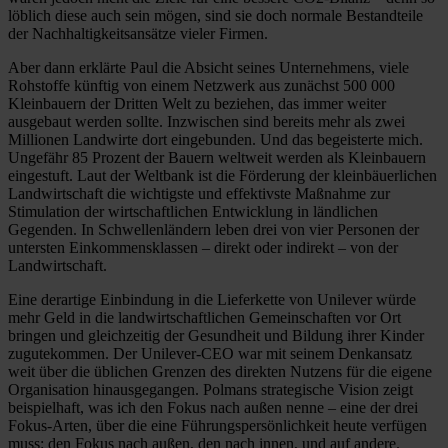
löblich diese auch sein mögen, sind sie doch normale Bestandteile
der Nachhaltigkeitsansätze vieler Firmen.
Aber dann erklärte Paul die Absicht seines Unternehmens, viele
Rohstoffe künftig von einem Netzwerk aus zunächst 500 000
Kleinbauern der Dritten Welt zu beziehen, das immer weiter
ausgebaut werden sollte. Inzwischen sind bereits mehr als zwei
Millionen Landwirte dort eingebunden. Und das begeisterte mich.
Ungefähr 85 Prozent der Bauern weltweit werden als Kleinbauern
eingestuft. Laut der Weltbank ist die Förderung der kleinbäuerlichen
Landwirtschaft die wichtigste und effektivste Maßnahme zur
Stimulation der wirtschaftlichen Entwicklung in ländlichen
Gegenden. In Schwellenländern leben drei von vier Personen der
untersten Einkommensklassen – direkt oder indirekt – von der
Landwirtschaft.
Eine derartige Einbindung in die Lieferkette von Unilever würde
mehr Geld in die landwirtschaftlichen Gemeinschaften vor Ort
bringen und gleichzeitig der Gesundheit und Bildung ihrer Kinder
zugutekommen. Der Unilever-CEO war mit seinem Denkansatz
weit über die üblichen Grenzen des direkten Nutzens für die eigene
Organisation hinausgegangen. Polmans strategische Vision zeigt
beispielhaft, was ich den Fokus nach außen nenne – eine der drei
Fokus-Arten, über die eine Führungspersönlichkeit heute verfügen
muss: den Fokus nach außen, den nach innen, und auf andere.