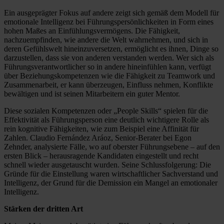
Ein ausgeprägter Fokus auf andere zeigt sich gemäß dem Modell für
emotionale Intelligenz bei Führungspersönlichkeiten in Form eines
hohen Maßes an Einfühlungsvermögens. Die Fähigkeit,
nachzuempfinden, wie andere die Welt wahrnehmen, und sich in
deren Gefühlswelt hineinzuversetzen, ermöglicht es ihnen, Dinge so
darzustellen, dass sie von anderen verstanden werden. Wer sich als
Führungsverantwortlicher so in andere hineinfühlen kann, verfügt
über Beziehungskompetenzen wie die Fähigkeit zu Teamwork und
Zusammenarbeit, er kann überzeugen, Einfluss nehmen, Konflikte
bewältigen und ist seinen Mitarbeitern ein guter Mentor.
Diese sozialen Kompetenzen oder „People Skills“ spielen für die
Effektivität als Führungsperson eine deutlich wichtigere Rolle als
rein kognitive Fähigkeiten, wie zum Beispiel eine Affinität für
Zahlen. Claudio Fernández Aráoz, Senior-Berater bei Egon
Zehnder, analysierte Fälle, wo auf oberster Führungsebene – auf den
ersten Blick – herausragende Kandidaten eingestellt und recht
schnell wieder ausgetauscht wurden. Seine Schlussfolgerung: Die
Gründe für die Einstellung waren wirtschaftlicher Sachverstand und
Intelligenz, der Grund für die Demission ein Mangel an emotionaler
Intelligenz.
Stärken der dritten Art