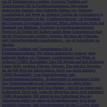
mit 24 Tiefeninterviews geführt.
Zwischen Tradition und
Transformation
HR in Familienunternehmen: Wie gelingt
strategischer Support, ohne kulturelle Stärken wie Vertrauen,
Langfristigkeit und Werte zu verlieren?
Gebaut für Generationen
In
Familienunternehmen ist die „Familienverfassung“ als Instrument
der Corporate Governance verbreitet. Bilanz ziehen Katja Portz und
Hartmuth von Maltzahn.
Nachfolge in Familienunternehmen:
NextGen als Treiber des Kulturwandels
Beim Generationswechsel
hat die NextGen eine wichtige Aufgabe: Sie muss die Führungs-
und Unternehmenskultur transformieren – um sie zukunftsfest zu
machen.
Zwischen Tradition und Transformation
HR in
Familienunternehmen: Wie gelingt strategischer Support, ohne
kulturelle Stärken wie Vertrauen, Langfristigkeit und Werte zu
verlieren?
CHRO-Roundtable: Drei HR-Mythen auf dem Prüfstand
Future Skills, moderne Führung, Purpose: Das sind drei Narrative,
die die HR-Welt seit Jahren prägen. Doch was steckt dahinter?
CHRO-Roundtable: Vom Strategiebegleiter zum
Transformationsarchitekten – Kulturwandel in turbulenten Zeiten
Der Veränderungsdruck auf Unternehmen war selten höher,
Organisationen müssen sich neu erfinden – und das ist immer auch
Kulturarbeit. Doch was, wenn die Menschen dabei nicht mitziehen?
CHRO-Roundtable: HR gehört in den Aufsichtsrat
War der
Aufsichtsrat früher vor allem ein Kontrollgremium, ist er heute
zusätzlich Strategie- und Sparringspartner für das C-Level. Auch