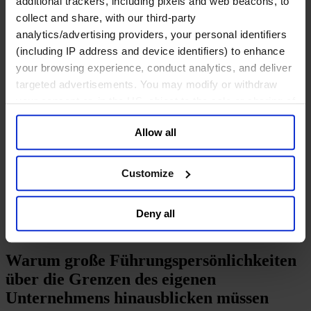
additional trackers, including pixels and web beacons, to
Leadership Advisory Services
collect and share, with our third-party
Über uns
analytics/advertising providers, your personal identifiers
Unser Board
Join Us
(including IP address and device identifiers) to enhance
Newsroom
your browsing experience, conduct analytics, and deliver
Impact for a Better World
targeted advertisements. You may modify or withdraw
Careers
your consent or, in the US, object to the sale or sharing of
English
your data for targeted advertising, by clicking “Do Not
Deutsch
Allow all
Sell or Share My Personal Information” in the footer of
中文
the website. You must opt-out of each device and each
日本語
browser. For additional information and retention terms
Customize
see our
Cookie Policy
; for information regarding our
Leadership-Programme
general collection and use of personal information see
Deny all
Führung mit Weitsicht
our
Privacy Policy
.
Warum große Führungs­persönlich­keiten
über die Grenzen des eigenen
Unternehmens hinausblicken müssen