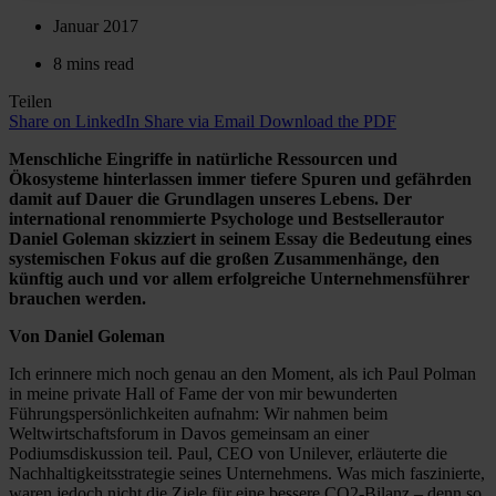
Januar 2017
8 mins read
Teilen
Share on LinkedIn
Share via Email
Download the PDF
Menschliche Eingriffe in natürliche Ressourcen und
Ökosysteme hinterlassen immer tiefere Spuren und gefährden
damit auf Dauer die Grundlagen unseres Lebens. Der
international renommierte Psychologe und Bestsellerautor
Daniel Goleman skizziert in seinem Essay die Bedeutung eines
systemischen Fokus auf die großen Zusammenhänge, den
künftig auch und vor allem erfolgreiche Unternehmensführer
brauchen werden.
Von Daniel Goleman
Ich erinnere mich noch genau an den Moment, als ich Paul Polman
in meine private Hall of Fame der von mir bewunderten
Führungspersönlichkeiten aufnahm: Wir nahmen beim
Weltwirtschaftsforum in Davos gemeinsam an einer
Podiumsdiskussion teil. Paul, CEO von Unilever, erläuterte die
Nachhaltigkeitsstrategie seines Unternehmens. Was mich faszinierte,
waren jedoch nicht die Ziele für eine bessere CO2-Bilanz – denn so