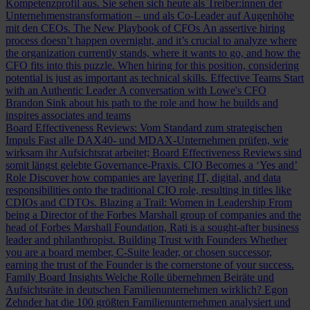
Kompetenzprofil aus. Sie sehen sich heute als Treiber:innen der
Unternehmenstransformation – und als Co-Leader auf Augenhöhe
mit den CEOs.
The New Playbook of CFOs
An assertive hiring
process doesn’t happen overnight, and it’s crucial to analyze where
the organization currently stands, where it wants to go, and how the
CFO fits into this puzzle. When hiring for this position, considering
potential is just as important as technical skills.
Effective Teams Start
with an Authentic Leader
A conversation with Lowe's CFO
Brandon Sink about his path to the role and how he builds and
inspires associates and teams
Board Effectiveness Reviews: Vom Standard zum strategischen
Impuls
Fast alle DAX40- und MDAX-Unternehmen prüfen, wie
wirksam ihr Aufsichtsrat arbeitet; Board Effectiveness Reviews sind
somit längst gelebte Governance-Praxis.
CIO Becomes a ‘Yes and’
Role
Discover how companies are layering IT, digital, and data
responsibilities onto the traditional CIO role, resulting in titles like
CDIOs and CDTOs.
Blazing a Trail: Women in Leadership
From
being a Director of the Forbes Marshall group of companies and the
head of Forbes Marshall Foundation, Rati is a sought-after business
leader and philanthropist.
Building Trust with Founders
Whether
you are a board member, C-Suite leader, or chosen successor,
earning the trust of the Founder is the cornerstone of your success.
Family Board Insights
Welche Rolle übernehmen Beiräte und
Aufsichtsräte in deutschen Familienunternehmen wirklich? Egon
Zehnder hat die 100 größten Familienunternehmen analysiert und