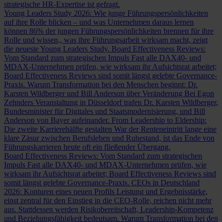
strategische HR-Expertise ist gefragt.
Young Leaders Study 2026: Wie junge Führungspersönlichkeiten
auf ihre Rolle blicken – und was Unternehmen daraus lernen
können
86% der jungen Führungspersönlichkeiten brennen für ihre
Rolle und wissen,, was ihre Führungsarbeit wirksam macht, zeigt
die neueste Young Leaders Study.
Board Effectiveness Reviews:
Vom Standard zum strategischen Impuls
Fast alle DAX40- und
MDAX-Unternehmen prüfen, wie wirksam ihr Aufsichtsrat arbeitet;
Board Effectiveness Reviews sind somit längst gelebte Governance-
Praxis.
Warum Transformation bei den Menschen beginnt: Dr.
Karsten Wildberger und Bill Anderson über Veränderung
Bei Egon
Zehnders Veranstaltung in Düsseldorf trafen Dr. Karsten Wildberger,
Bundesminister für Digitales und Staatsmodernisierung, und Bill
Anderson von Bayer aufeinander.
From Leadership to Eldership:
Die zweite Karrierehälfte gestalten
War der Renteneintritt lange eine
klare Zäsur zwischen Berufsleben und Ruhestand, ist das Ende von
Führungskarrieren heute oft ein fließender Übergang.
Board Effectiveness Reviews: Vom Standard zum strategischen
Impuls
Fast alle DAX40- und MDAX-Unternehmen prüfen, wie
wirksam ihr Aufsichtsrat arbeitet; Board Effectiveness Reviews sind
somit längst gelebte Governance-Praxis.
CEOs in Deutschland
2026: Konturen eines neuen Profils
Leistung und Ergebnisstärke,
einst zentral für den Einstieg in die CEO-Rolle, reichen nicht mehr
aus. Stattdessen werden Risikobereitschaft, Leadership-Kompetenz
und Beziehungsfähigkeit bedeutsam.
Warum Transformation bei den