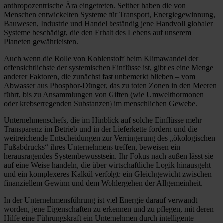
anthropozentrische Ära eingetreten. Seither haben die von
Menschen entwickelten Systeme für Transport, Energiegewinnung,
Bauwesen, Industrie und Handel beständig jene Handvoll globaler
Systeme beschädigt, die den Erhalt des Lebens auf unserem
Planeten gewährleisten.
Auch wenn die Rolle von Kohlenstoff beim Klimawandel der
offensichtlichste der systemischen Einflüsse ist, gibt es eine Menge
anderer Faktoren, die zunächst fast unbemerkt blieben – vom
Abwasser aus Phosphor-Dünger, das zu toten Zonen in den Meeren
führt, bis zu Ansammlungen von Giften (wie Umwelthormonen
oder krebserregenden Substanzen) im menschlichen Gewebe.
Unternehmenschefs, die im Hinblick auf solche Einflüsse mehr
Transparenz im Betrieb und in der Lieferkette fordern und die
weitreichende Entscheidungen zur Verringerung des „ökologischen
Fußabdrucks“ ihres Unternehmens treffen, beweisen ein
herausragendes Systembewusstsein. Ihr Fokus nach außen lässt sie
auf eine Weise handeln, die über wirtschaftliche Logik hinausgeht
und ein komplexeres Kalkül verfolgt: ein Gleichgewicht zwischen
finanziellem Gewinn und dem Wohlergehen der Allgemeinheit.
In der Unternehmensführung ist viel Energie darauf verwandt
worden, jene Eigenschaften zu erkennen und zu pflegen, mit deren
Hilfe eine Führungskraft ein Unternehmen durch intelligente