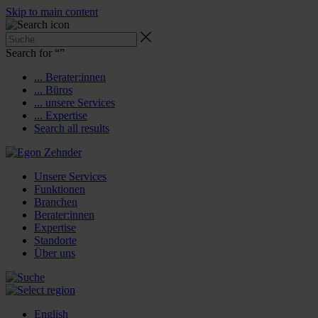
Skip to main content
Search for “
”
... Berater:innen
... Büros
... unsere Services
... Expertise
Search all results
Unsere Services
Funktionen
Branchen
Berater:innen
Expertise
Standorte
Über uns
English