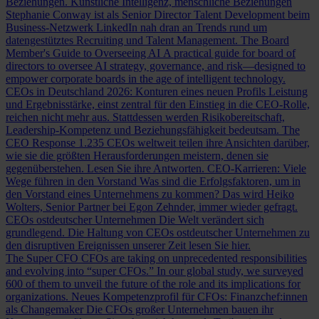
Beziehungen.
Künstliche Intelligenz, menschliche Beziehungen
Stephanie Conway ist als Senior Director Talent Development beim
Business-Netzwerk LinkedIn nah dran an Trends rund um
datengestütztes Recruiting und Talent Management.
The Board
Member's Guide to Overseeing AI
A practical guide for board of
directors to oversee AI strategy, governance, and risk—designed to
empower corporate boards in the age of intelligent technology.
CEOs in Deutschland 2026: Konturen eines neuen Profils
Leistung
und Ergebnisstärke, einst zentral für den Einstieg in die CEO-Rolle,
reichen nicht mehr aus. Stattdessen werden Risikobereitschaft,
Leadership-Kompetenz und Beziehungsfähigkeit bedeutsam.
The
CEO Response
1.235 CEOs weltweit teilen ihre Ansichten darüber,
wie sie die größten Herausforderungen meistern, denen sie
gegenüberstehen. Lesen Sie ihre Antworten.
CEO-Karrieren: Viele
Wege führen in den Vorstand
Was sind die Erfolgsfaktoren, um in
den Vorstand eines Unternehmens zu kommen? Das wird Heiko
Wolters, Senior Partner bei Egon Zehnder, immer wieder gefragt.
CEOs ostdeutscher Unternehmen
Die Welt verändert sich
grundlegend. Die Haltung von CEOs ostdeutscher Unternehmen zu
den disruptiven Ereignissen unserer Zeit lesen Sie hier.
The Super CFO
CFOs are taking on unprecedented responsibilities
and evolving into “super CFOs.” In our global study, we surveyed
600 of them to unveil the future of the role and its implications for
organizations.
Neues Kompetenzprofil für CFOs: Finanzchef:innen
als Changemaker
Die CFOs großer Unternehmen bauen ihr