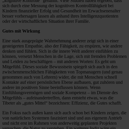
„kognitive Kontrolle“ genannt. Viele Studien haben ergeben, dass
sich durch eine Messung der kognitiven Kontrollfähigkeit bei
Kindern finanzieller Erfolg und Gesundheit im Erwachsenenalter
besser vorhersagen lassen als anhand ihres Intelligenzquotienten
oder der wirtschaftlichen Situation ihrer Familie.
Gutes mit Wirkung
Eine stark ausgeprägte Wahrnehmung anderer zeigt sich in einer
gesteigerten Empathie, also der Fähigkeit, zu erspüren, wie andere
denken und fühlen. Sich in die innere Welt anderer einfühlen zu
können, versetzt Menschen in die Lage, sich mit fremden Problemen
und Leiden zu beschäftigen – mit anderen Worten: Es geht um
Mitgefühl. Dieses soziale Bewusstsein spiegelt sich auch in den
zwischenmenschlichen Fähigkeiten von Topmanagern (und genau
genommen auch von Lehrern) wider, die mit Menschen schnell
Kontakte auf einer persönlichen Ebene aufbauen, gut zuhören und
andere im positiven Sinne beeinflussen können. Wenn
Einfühlungsvermögen und soziale Kompetenz – im Dienste des
Mitgefühls – aufeinandertreffen, dann entsteht etwas, was die
Tibeter als „gutes Mittel“ bezeichnen: Effizienz, die Gutes schafft.
Ein Fokus nach außen kann sich auch schon bei Kindern zeigen, die
von natürlichen Systemen fasziniert sind und aus eigenem Antrieb
und nicht erst im Rahmen von anderweitig geplanten Projekten
versuchen, die Natur zu verstehen. Ein weiteres Indiz wäre ein