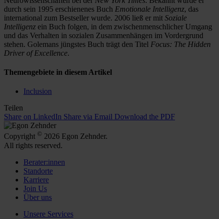
Neurowissenschaften bei der
New York Times
. Bekannt wurde er
durch sein 1995 erschienenes Buch
Emotionale Intelligenz
, das
international zum Bestseller wurde. 2006 ließ er mit
Soziale
Intelligenz
ein Buch folgen, in dem zwischenmenschlicher Umgang
und das Verhalten in sozialen Zusammenhängen im Vordergrund
stehen. Golemans jüngstes Buch trägt den Titel
Focus: The Hidden
Driver of Excellence
.
Themengebiete in diesem Artikel
Inclusion
Teilen
Share on LinkedIn
Share via Email
Download the PDF
©
Copyright
2026 Egon Zehnder.
All rights reserved.
Berater:innen
Standorte
Karriere
Join Us
Über uns
Unsere Services