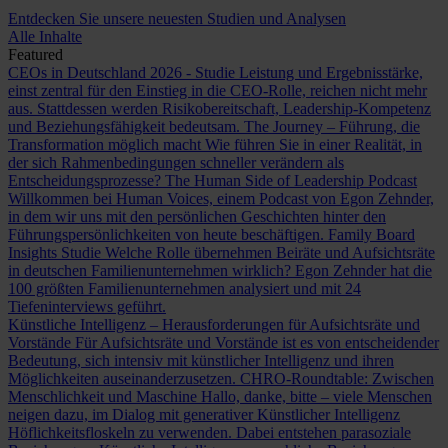
Entdecken Sie unsere neuesten Studien und Analysen
Alle Inhalte
Featured
CEOs in Deutschland 2026 - Studie
Leistung und Ergebnisstärke,
einst zentral für den Einstieg in die CEO-Rolle, reichen nicht mehr
aus. Stattdessen werden Risikobereitschaft, Leadership-Kompetenz
und Beziehungsfähigkeit bedeutsam.
The Journey – Führung, die
Transformation möglich macht
Wie führen Sie in einer Realität, in
der sich Rahmenbedingungen schneller verändern als
Entscheidungsprozesse?
The Human Side of Leadership Podcast
Willkommen bei Human Voices, einem Podcast von Egon Zehnder,
in dem wir uns mit den persönlichen Geschichten hinter den
Führungspersönlichkeiten von heute beschäftigen.
Family Board
Insights Studie
Welche Rolle übernehmen Beiräte und Aufsichtsräte
in deutschen Familienunternehmen wirklich? Egon Zehnder hat die
100 größten Familienunternehmen analysiert und mit 24
Tiefeninterviews geführt.
Künstliche Intelligenz – Herausforderungen für Aufsichtsräte und
Vorstände
Für Aufsichtsräte und Vorstände ist es von entscheidender
Bedeutung, sich intensiv mit künstlicher Intelligenz und ihren
Möglichkeiten auseinanderzusetzen.
CHRO-Roundtable: Zwischen
Menschlichkeit und Maschine
Hallo, danke, bitte – viele Menschen
neigen dazu, im Dialog mit generativer Künstlicher Intelligenz
Höflichkeitsfloskeln zu verwenden. Dabei entstehen parasoziale