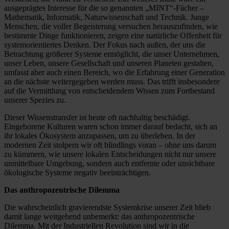
ausgeprägtes Interesse für die so genannten „MINT“-Fächer –
Mathematik, Informatik, Naturwissenschaft und Technik. Junge
Menschen, die voller Begeisterung versuchen herauszufinden, wie
bestimmte Dinge funktionieren, zeigen eine natürliche Offenheit für
systemorientiertes Denken. Der Fokus nach außen, der uns die
Betrachtung größerer Systeme ermöglicht, die unser Unternehmen,
unser Leben, unsere Gesellschaft und unseren Planeten gestalten,
umfasst aber auch einen Bereich, wo die Erfahrung einer Generation
an die nächste weitergegeben werden muss. Das trifft insbesondere
auf die Vermittlung von entscheidendem Wissen zum Fortbestand
unserer Spezies zu.
Dieser Wissenstransfer ist heute oft nachhaltig beschädigt.
Eingeborene Kulturen waren schon immer darauf bedacht, sich an
ihr lokales Ökosystem anzupassen, um zu überleben. In der
modernen Zeit stolpern wir oft blindlings voran – ohne uns darum
zu kümmern, wie unsere lokalen Entscheidungen nicht nur unsere
unmittelbare Umgebung, sondern auch entfernte oder unsichtbare
ökologische Systeme negativ beeinträchtigen.
Das anthropozentrische Dilemma
Die wahrscheinlich gravierendste Systemkrise unserer Zeit blieb
damit lange weitgehend unbemerkt: das anthropozentrische
Dilemma. Mit der Industriellen Revolution sind wir in die