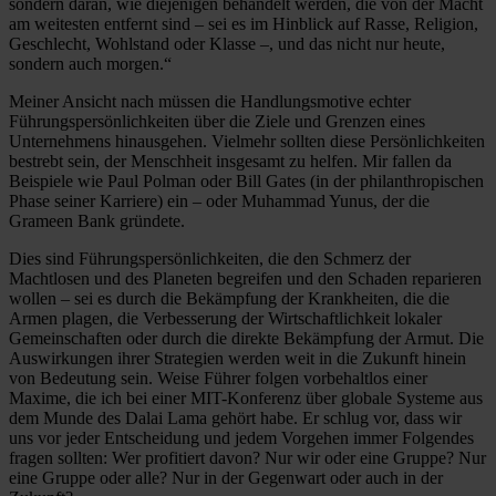
sondern daran, wie diejenigen behandelt werden, die von der Macht
am weitesten entfernt sind – sei es im Hinblick auf Rasse, Religion,
Geschlecht, Wohlstand oder Klasse –, und das nicht nur heute,
sondern auch morgen.“
Meiner Ansicht nach müssen die Handlungsmotive echter
Führungspersönlichkeiten über die Ziele und Grenzen eines
Unternehmens hinausgehen. Vielmehr sollten diese Persönlichkeiten
bestrebt sein, der Menschheit insgesamt zu helfen. Mir fallen da
Beispiele wie Paul Polman oder Bill Gates (in der philanthropischen
Phase seiner Karriere) ein – oder Muhammad Yunus, der die
Grameen Bank gründete.
Dies sind Führungspersönlichkeiten, die den Schmerz der
Machtlosen und des Planeten begreifen und den Schaden reparieren
wollen – sei es durch die Bekämpfung der Krankheiten, die die
Armen plagen, die Verbesserung der Wirtschaftlichkeit lokaler
Gemeinschaften oder durch die direkte Bekämpfung der Armut. Die
Auswirkungen ihrer Strategien werden weit in die Zukunft hinein
von Bedeutung sein. Weise Führer folgen vorbehaltlos einer
Maxime, die ich bei einer MIT-Konferenz über globale Systeme aus
dem Munde des Dalai Lama gehört habe. Er schlug vor, dass wir
uns vor jeder Entscheidung und jedem Vorgehen immer Folgendes
fragen sollten: Wer profitiert davon? Nur wir oder eine Gruppe? Nur
eine Gruppe oder alle? Nur in der Gegenwart oder auch in der