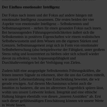
Der Einfluss emotionaler Intelligenz
Der Fokus nach innen und der Fokus auf andere hängen mit
emotionaler Intelligenz zusammen. Die ersten beiden der vier
Aspekte von emotionaler Intelligenz – Selbstkenntnis und
Selbstmanagement – stehen für einen gesunden Fokus nach innen.
Bei herausragenden Führungspersönlichkeiten äußert sich die
Selbstkenntnis in positiven Eigenschaften wie einem realistischen
Selbstbewusstsein und dem Wissen um die eigenen Stärken und
Grenzen. Selbstmanagement zeigt sich in Form von emotionaler
Selbstbeherrschung (also beispielsweise der Fähigkeit, unter großem
Stress ruhig und konzentriert zu bleiben oder sich schnell wieder
davon zu erholen), von Anpassungsfähigkeit und
Durchhaltevermögen bei der Verfolgung von Zielen.
Zudem hilft eine ausgeprägte Selbstkenntnis Führungskräften, die
feinen inneren Signale zu erkennen, über die uns das Gehirn mitteilt,
wie unsere Lebenserfahrung eine Entscheidung bewertet, die wir
gerade erwägen. Auf diesem Mechanismus scheint auch die
Intuition zu basieren, die uns im allerersten Augenblick spüren lässt,
wohin uns unsere Leitwerte lenken. Integrität und eine ethische
Haltung hängen ebenfalls von diesen „inneren Anstößen“ ab. Erst
nach dieser gefühlsmäßigen Einschätzung können wir unsere Werte
in Worte fassen.