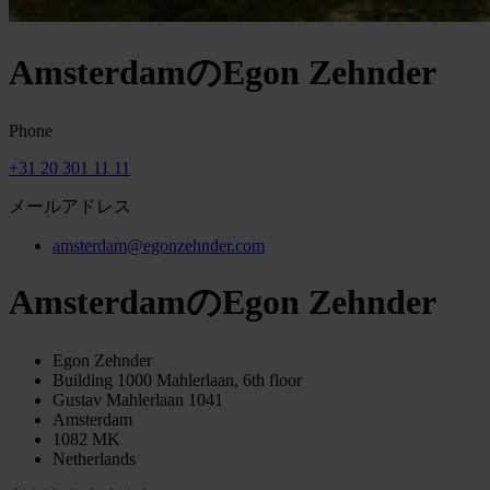
AmsterdamのEgon Zehnder
Phone
+31 20 301 11 11
メールアドレス
amsterdam@egonzehnder.com
AmsterdamのEgon Zehnder
Egon Zehnder
Building 1000 Mahlerlaan, 6th floor
Gustav Mahlerlaan 1041
Amsterdam
1082 MK
Netherlands