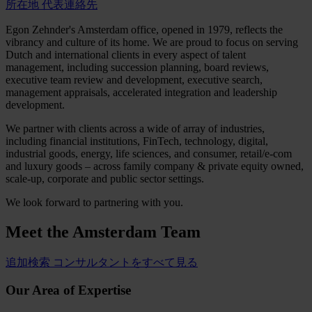
所在地
代表連絡先
Egon Zehnder's Amsterdam office, opened in 1979, reflects the
vibrancy and culture of its home. We are proud to focus on serving
Dutch and international clients in every aspect of talent
management, including succession planning, board reviews,
executive team review and development, executive search,
management appraisals, accelerated integration and leadership
development.
We partner with clients across a wide of array of industries,
including financial institutions, FinTech, technology, digital,
industrial goods, energy, life sciences, and consumer, retail/e-com
and luxury goods – across family company & private equity owned,
scale-up, corporate and public sector settings.
We look forward to partnering with you.
Meet the
Amsterdam Team
追加検索
コンサルタントをすべて見る
Our Area of Expertise