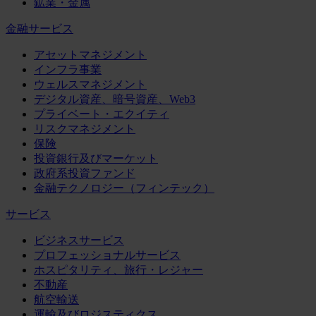
鉱業・金属
金融サービス
アセットマネジメント
インフラ事業
ウェルスマネジメント
デジタル資産、暗号資産、Web3
プライベート・エクイティ
リスクマネジメント
保険
投資銀行及びマーケット
政府系投資ファンド
金融テクノロジー（フィンテック）
サービス
ビジネスサービス
プロフェッショナルサービス
ホスピタリティ、旅行・レジャー
不動産
航空輸送
運輸及びロジスティクス