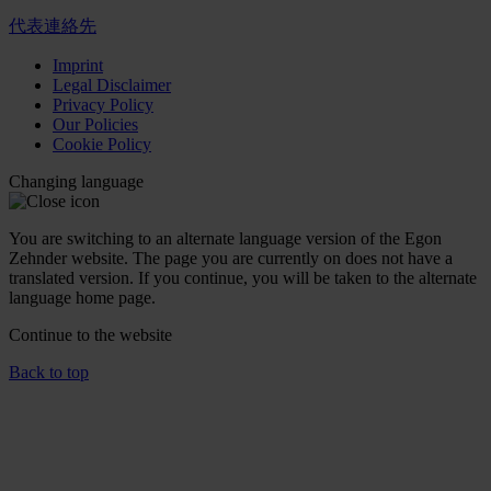
代表連絡先
Imprint
Legal Disclaimer
Privacy Policy
Our Policies
Cookie Policy
Changing language
You are switching to an alternate language version of the Egon
Zehnder website. The page you are currently on does not have a
translated version. If you continue, you will be taken to the alternate
language home page.
Continue to the
website
Back to top