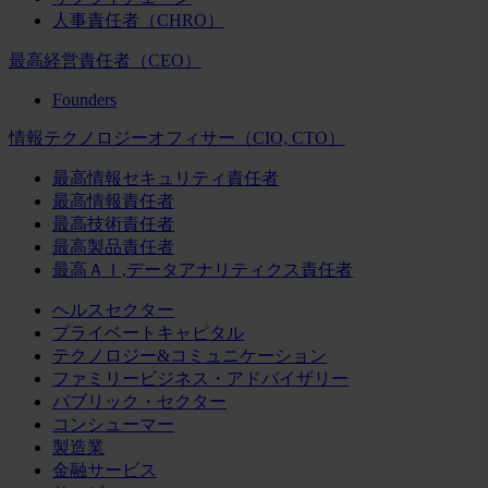
人事責任者（CHRO）
最高経営責任者（CEO）
Founders
情報テクノロジーオフィサー（CIO, CTO）
最高情報セキュリティ責任者
最高情報責任者
最高技術責任者
最高製品責任者
最高ＡＩ,データアナリティクス責任者
ヘルスセクター
プライベートキャピタル
テクノロジー&コミュニケーション
ファミリービジネス・アドバイザリー
パブリック・セクター
コンシューマー
製造業
金融サービス