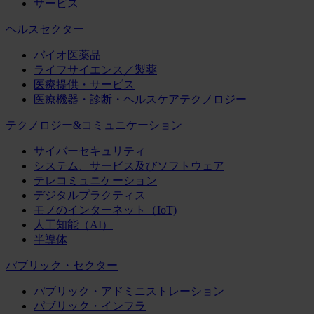
サービス
ヘルスセクター
バイオ医薬品
ライフサイエンス／製薬
医療提供・サービス
医療機器・診断・ヘルスケアテクノロジー
テクノロジー&コミュニケーション
サイバーセキュリティ
システム、サービス及びソフトウェア
テレコミュニケーション
デジタルプラクティス
モノのインターネット（IoT)
人工知能（AI）
半導体
パブリック・セクター
パブリック・アドミニストレーション
パブリック・インフラ