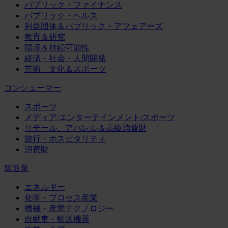
パブリック・ファイナンス
パブリック・ヘルス
利益団体＆パブリック・アフェアーズ
教育＆研究
環境＆持続可能性
経済・社会・人間開発
芸術、文化＆スポーツ
コンシューマー
スポーツ
メディア/エンターテインメント/スポーツ
リテール、アパレル＆高級消費財
旅行・ホスピタリティ
消費財
製造業
エネルギー
化学・プロセス産業
機械・産業テクノロジー
自動車・輸送機器