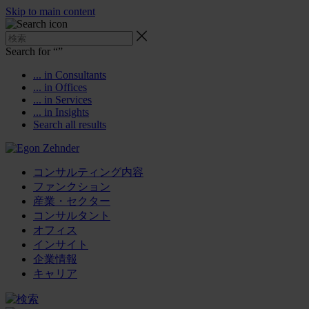
Skip to main content
Search for “
”
... in Consultants
... in Offices
... in Services
... in Insights
Search all results
コンサルティング内容
ファンクション
産業・セクター
コンサルタント
オフィス
インサイト
企業情報
キャリア