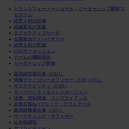
トランスフォーメーショナル・リーダーシップ開発プ
ログラム
経営人材の評価
組織変革の支援
エグゼクティブサーチ
企業統治アドバイザリー
経営人材の育成
CEOサクセッション
チームの機能強化
リーダーシップ研修
最高経営責任者（CEO）
情報テクノロジーオフィサー（CIO, CTO）
サステナビリティ（CSR）
ダイバーシティ＆インクルージョン
法務、規制関連、コンプライアンス
企業広報&パブリック・アフェアーズ
最高財務責任者（CFO）
マーケティング・オフィサー
社外取締役
サプライチェーン