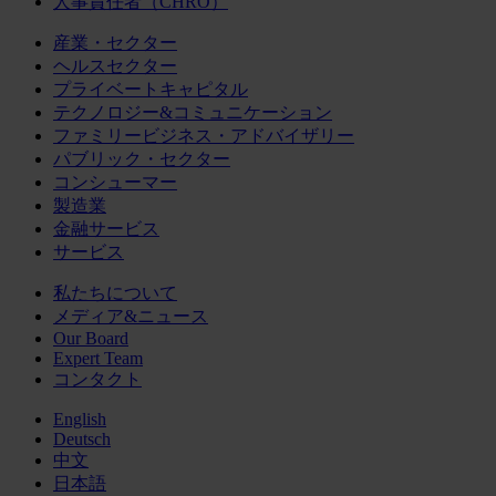
人事責任者（CHRO）
産業・セクター
ヘルスセクター
プライベートキャピタル
テクノロジー&コミュニケーション
ファミリービジネス・アドバイザリー
パブリック・セクター
コンシューマー
製造業
金融サービス
サービス
私たちについて
メディア&ニュース
Our Board
Expert Team
コンタクト
English
Deutsch
中文
日本語