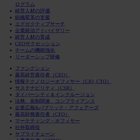
ログラム
経営人材の評価
組織変革の支援
エグゼクティブサーチ
企業統治アドバイザリー
経営人材の育成
CEOサクセッション
チームの機能強化
リーダーシップ研修
ファンクション
最高経営責任者（CEO）
情報テクノロジーオフィサー（CIO, CTO）
サステナビリティ（CSR）
ダイバーシティ＆インクルージョン
法務、規制関連、コンプライアンス
企業広報&パブリック・アフェアーズ
最高財務責任者（CFO）
マーケティング・オフィサー
社外取締役
サプライチェーン