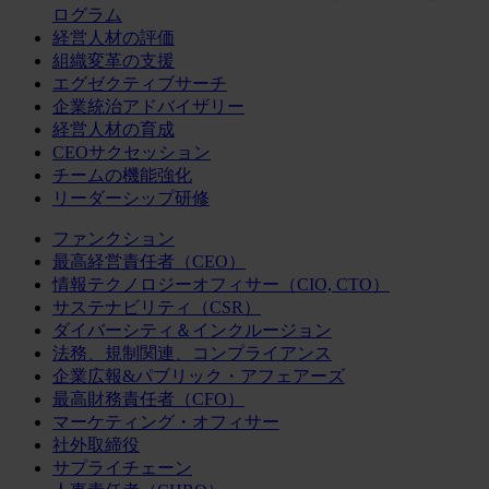
ログラム
経営人材の評価
組織変革の支援
エグゼクティブサーチ
企業統治アドバイザリー
経営人材の育成
CEOサクセッション
チームの機能強化
リーダーシップ研修
ファンクション
最高経営責任者（CEO）
情報テクノロジーオフィサー（CIO, CTO）
サステナビリティ（CSR）
ダイバーシティ＆インクルージョン
法務、規制関連、コンプライアンス
企業広報&パブリック・アフェアーズ
最高財務責任者（CFO）
マーケティング・オフィサー
社外取締役
サプライチェーン