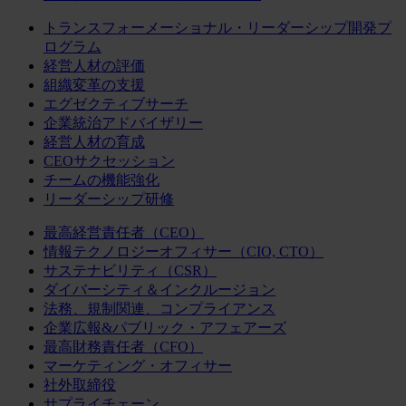
トランスフォーメーショナル・リーダーシップ開発プ
ログラム
経営人材の評価
組織変革の支援
エグゼクティブサーチ
企業統治アドバイザリー
経営人材の育成
CEOサクセッション
チームの機能強化
リーダーシップ研修
最高経営責任者（CEO）
情報テクノロジーオフィサー（CIO, CTO）
サステナビリティ（CSR）
ダイバーシティ＆インクルージョン
法務、規制関連、コンプライアンス
企業広報&パブリック・アフェアーズ
最高財務責任者（CFO）
マーケティング・オフィサー
社外取締役
サプライチェーン