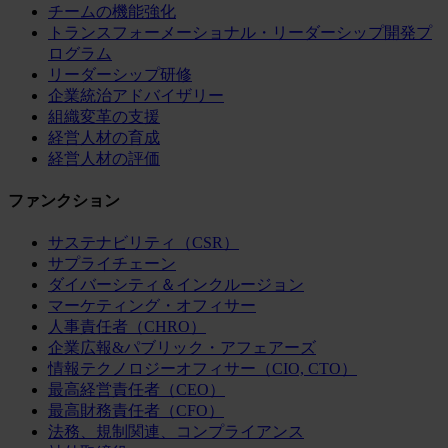
チームの機能強化
トランスフォーメーショナル・リーダーシップ開発プ
ログラム
リーダーシップ研修
企業統治アドバイザリー
組織変革の支援
経営人材の育成
経営人材の評価
ファンクション
サステナビリティ（CSR）
サプライチェーン
ダイバーシティ＆インクルージョン
マーケティング・オフィサー
人事責任者（CHRO）
企業広報&パブリック・アフェアーズ
情報テクノロジーオフィサー（CIO, CTO）
最高経営責任者（CEO）
最高財務責任者（CFO）
法務、規制関連、コンプライアンス