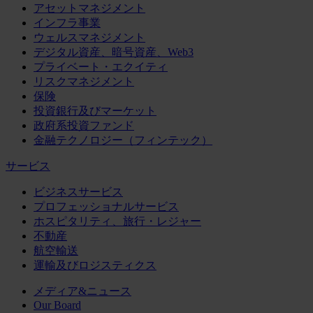
アセットマネジメント
インフラ事業
ウェルスマネジメント
デジタル資産、暗号資産、Web3
プライベート・エクイティ
リスクマネジメント
保険
投資銀行及びマーケット
政府系投資ファンド
金融テクノロジー（フィンテック）
サービス
ビジネスサービス
プロフェッショナルサービス
ホスピタリティ、旅行・レジャー
不動産
航空輸送
運輸及びロジスティクス
メディア&ニュース
Our Board