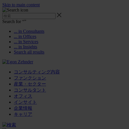
Skip to main content
Search for “
”
... in Consultants
... in Offices
... in Services
... in Insights
Search all results
コンサルティング内容
ファンクション
産業・セクター
コンサルタント
オフィス
インサイト
企業情報
キャリア