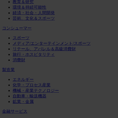
教育＆研究
環境＆持続可能性
経済・社会・人間開発
芸術、文化＆スポーツ
コンシューマー
スポーツ
メディア/エンターテインメント/スポーツ
リテール、アパレル＆高級消費財
旅行・ホスピタリティ
消費財
製造業
エネルギー
化学・プロセス産業
機械・産業テクノロジー
自動車・輸送機器
鉱業・金属
金融サービス