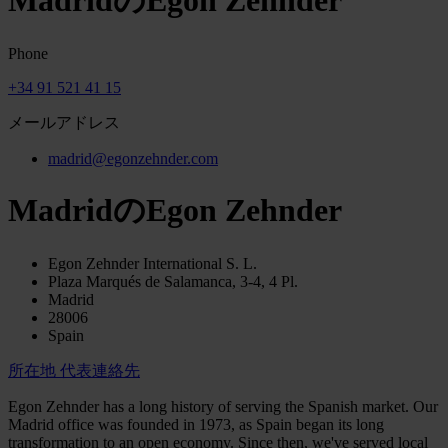
MadridのEgon Zehnder
Phone
+34 91 521 41 15
メールアドレス
madrid@egonzehnder.com
MadridのEgon Zehnder
Egon Zehnder International S. L.
Plaza Marqués de Salamanca, 3-4, 4 Pl.
Madrid
28006
Spain
所在地
代表連絡先
Egon Zehnder has a long history of serving the Spanish market. Our
Madrid office was founded in 1973, as Spain began its long
transformation to an open economy. Since then, we've served local