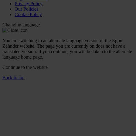
Privacy Policy
Our Policies
Cookie Policy
Changing language
You are switching to an alternate language version of the Egon
Zehnder website. The page you are currently on does not have a
translated version. If you continue, you will be taken to the alternate
language home page.
Continue to the
website
Back to top