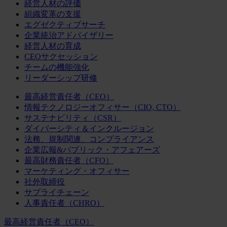
経営人材の評価
組織変革の支援
エグゼクティブサーチ
企業統治アドバイザリー
経営人材の育成
CEOサクセッション
チームの機能強化
リーダーシップ研修
最高経営責任者（CEO）
情報テクノロジーオフィサー（CIO, CTO）
サステナビリティ（CSR）
ダイバーシティ＆インクルージョン
法務、規制関連、コンプライアンス
企業広報&パブリック・アフェアーズ
最高財務責任者（CFO）
マーケティング・オフィサー
社外取締役
サプライチェーン
人事責任者（CHRO）
最高経営責任者（CEO）