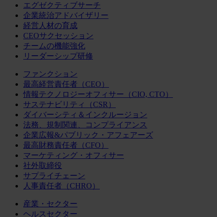
エグゼクティブサーチ
企業統治アドバイザリー
経営人材の育成
CEOサクセッション
チームの機能強化
リーダーシップ研修
ファンクション
最高経営責任者（CEO）
情報テクノロジーオフィサー（CIO, CTO）
サステナビリティ（CSR）
ダイバーシティ＆インクルージョン
法務、規制関連、コンプライアンス
企業広報&パブリック・アフェアーズ
最高財務責任者（CFO）
マーケティング・オフィサー
社外取締役
サプライチェーン
人事責任者（CHRO）
産業・セクター
ヘルスセクター