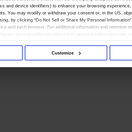
ress and device identifiers) to enhance your browsing experience,
ts. You may modify or withdraw your consent or, in the US, objec
ising, by clicking “Do Not Sell or Share My Personal Information” 
ice and each browser. For additional information and retention 
rding our general collection and use of personal information see o
Customize