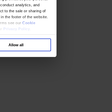
 conduct analytics, and
t to the sale or sharing of
in the footer of the website.
terms see our
Cookie
ur
Privacy Policy
.
Allow all