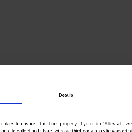
Details
okies to ensure it functions properly. If you click “Allow all”, we 
ons, to collect and share, with our third-party analytics/advertis