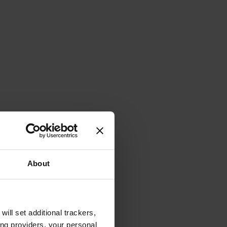
About
will set additional trackers,
ing providers, your personal