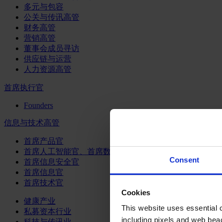
多元与包容
公关与传讯高管
财务高管
营销高管
董事会成员寻访
供应链与运营
人力资源高管
首席执行官
Founders
信息与技术高管
首席产品官
首席人工智能官、首席数据官和首席数据解析官
Consent
首席信息安全官
首席信息官
首席技术官
Cookies
健康产业
This website uses essential co
私募资本行业
including pixels and web beac
科技与传讯业