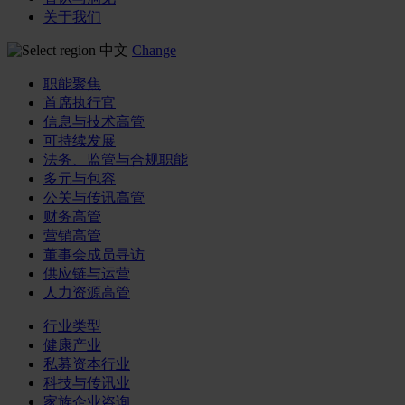
关于我们
中文
Change
职能聚焦
首席执行官
信息与技术高管
可持续发展
法务、监管与合规职能
多元与包容
公关与传讯高管
财务高管
营销高管
董事会成员寻访
供应链与运营
人力资源高管
行业类型
健康产业
私募资本行业
科技与传讯业
家族企业咨询