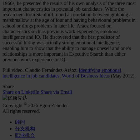
1960s, he presented the results of his own analysis of the three most
important characteristics in potential job candidates. While the
researchers from Stanford found a correlation between grabbing a
marshmallow at the age of four and having behavioural problems in
school or drugs problems in later life, Aráoz focused on
characteristics such as previous work experience, emotional
intelligence and IQ. He discovered that the best predictor of
successful hiring was actually strong emotional intelligence,
enabling him to show that the ability to manage oneself and one’s
relationships is more important in Executive Search than either
previous work experience or IQ.
Full video. Claudio Fernández-Aráoz:
Identifying emotional
intelligence in job candidates
,
World of Business Ideas
(May 2012).
Share
Share on LinkedIn
Share via Email
©
Copyright
2026 Egon Zehnder.
All rights reserved.
顾问
分支机构
职业机会