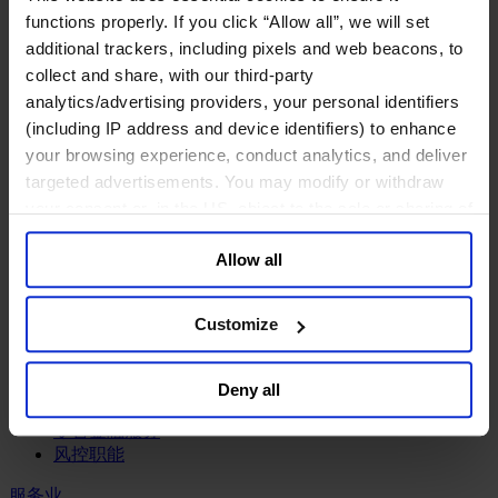
工业
functions properly. If you click “Allow all”, we will set
化工与过程工业咨询团队
additional trackers, including pixels and web beacons, to
机械与工业技术
collect and share, with our third-party
汽车与交通设备
analytics/advertising providers, your personal identifiers
能源业
(including IP address and device identifiers) to enhance
金属与矿业
your browsing experience, conduct analytics, and deliver
金融服务业
targeted advertisements. You may modify or withdraw
your consent or, in the US, object to the sale or sharing of
主权财富基金
your data for targeted advertising, by clicking “Do Not
保险业
Allow all
Sell or Share My Personal Information” in the footer of
基础设施
the website. You must opt-out of each device and each
投资银行、企业银行与金融市场
数字化资产、加密货币与Web 3行业
browser. For additional information and retention terms
Customize
私募股权投资行业
see our
Cookie Policy
; for information regarding our
财富管理
general collection and use of personal information see
资产管理行业
Deny all
our
Privacy Policy
.
金融科技
零售金融服务
风控职能
服务业