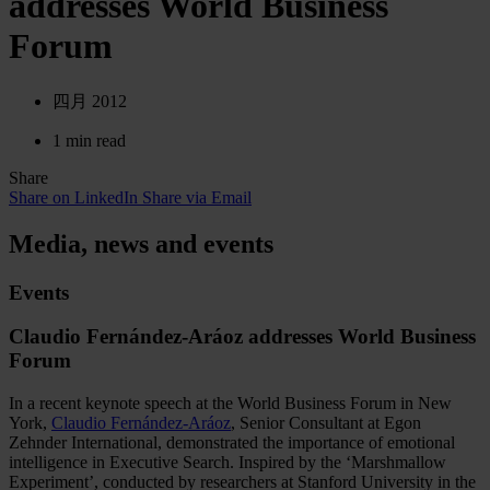
addresses World Business
Forum
四月 2012
1 min read
Share
Share on LinkedIn
Share via Email
Media, news and events
Events
Claudio Fernández-Aráoz addresses World Business
Forum
In a recent keynote speech at the World Business Forum in New
York,
Claudio Fernández-Aráoz
, Senior Consultant at Egon
Zehnder International, demonstrated the importance of emotional
intelligence in Executive Search. Inspired by the ‘Marshmallow
Experiment’, conducted by researchers at Stanford University in the