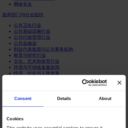
网络安全
政府部门与社会组织
公共卫生行业
公共基础设施行业
公共行政管理行业
公共金融业
利益代表集团与公共事务机构
教育与研究行业
文化、艺术和体育行业
环境与可持续发展咨询
经济、社会与人类发展
消费品行业
体育业
Consent
Details
About
媒体和娱乐业
消费品
零售、服装与奢侈品
餐饮、旅游与酒店业
Cookies
This website uses essential cookies to ensure it