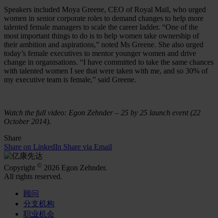
Speakers included Moya Greene, CEO of Royal Mail, who urged
women in senior corporate roles to demand changes to help more
talented female managers to scale the career ladder. “One of the
most important things to do is to help women take ownership of
their ambition and aspirations,” noted Ms Greene. She also urged
today’s female executives to mentor younger women and drive
change in organisations. “I have committed to take the same chances
with talented women I see that were taken with me, and so 30% of
my executive team is female,” said Greene.
Watch the full video: Egon Zehnder – 25 by 25 launch event (22
October 2014).
Share
Share on LinkedIn
Share via Email
©
Copyright
2026 Egon Zehnder.
All rights reserved.
顾问
分支机构
职业机会