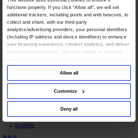
工业
functions properly. If you click “Allow all”, we will set
化工与过程工业咨询团队
additional trackers, including pixels and web beacons, to
机械与工业技术
collect and share, with our third-party
汽车与交通设备
analytics/advertising providers, your personal identifiers
能源业
(including IP address and device identifiers) to enhance
金属与矿业
your browsing experience, conduct analytics, and deliver
金融服务业
targeted advertisements. You may modify or withdraw
your consent or, in the US, object to the sale or sharing of
主权财富基金
your data for targeted advertising, by clicking “Do Not
保险业
Allow all
Sell or Share My Personal Information” in the footer of
基础设施
投资银行、企业银行与金融市场
the website. You must opt-out of each device and each
数字化资产、加密货币与Web 3行业
browser. For additional information and retention terms
Customize
私募股权投资行业
see our
Cookie Policy
; for information regarding our
财富管理
general collection and use of personal information see
资产管理行业
Deny all
our
Privacy Policy
.
金融科技
零售金融服务
风控职能
服务业