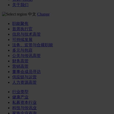
关于我们
中文
Change
职能聚焦
首席执行官
信息与技术高管
可持续发展
法务、监管与合规职能
多元与包容
公关与传讯高管
财务高管
营销高管
董事会成员寻访
供应链与运营
人力资源高管
行业类型
健康产业
私募资本行业
科技与传讯业
家族企业咨询