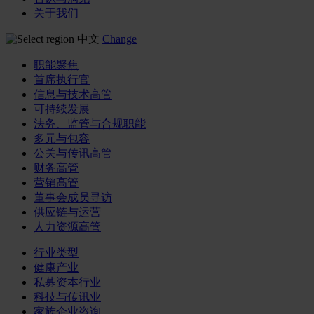
关于我们
中文
Change
职能聚焦
首席执行官
信息与技术高管
可持续发展
法务、监管与合规职能
多元与包容
公关与传讯高管
财务高管
营销高管
董事会成员寻访
供应链与运营
人力资源高管
行业类型
健康产业
私募资本行业
科技与传讯业
家族企业咨询