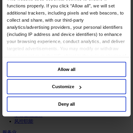
工业
functions properly. If you click “Allow all”, we will set
化工与过程工业咨询团队
additional trackers, including pixels and web beacons, to
机械与工业技术
collect and share, with our third-party
汽车与交通设备
analytics/advertising providers, your personal identifiers
能源业
(including IP address and device identifiers) to enhance
金属与矿业
your browsing experience, conduct analytics, and deliver
金融服务业
targeted advertisements. You may modify or withdraw
your consent or, in the US, object to the sale or sharing of
主权财富基金
your data for targeted advertising, by clicking “Do Not
保险业
Allow all
Sell or Share My Personal Information” in the footer of
基础设施
the website. You must opt-out of each device and each
投资银行、企业银行与金融市场
数字化资产、加密货币与Web 3行业
browser. For additional information and retention terms
Customize
私募股权投资行业
see our
Cookie Policy
; for information regarding our
财富管理
general collection and use of personal information see
资产管理行业
Deny all
our
Privacy Policy
.
金融科技
零售金融服务
风控职能
服务业