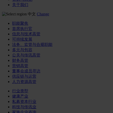
关于我们
中文
Change
职能聚焦
首席执行官
信息与技术高管
可持续发展
法务、监管与合规职能
多元与包容
公关与传讯高管
财务高管
营销高管
董事会成员寻访
供应链与运营
人力资源高管
行业类型
健康产业
私募资本行业
科技与传讯业
家族企业咨询