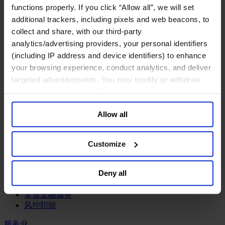
工业
functions properly. If you click “Allow all”, we will set
additional trackers, including pixels and web beacons, to
化工与过程工业咨询团队
机械与工业技术
collect and share, with our third-party
汽车与交通设备
analytics/advertising providers, your personal identifiers
能源业
(including IP address and device identifiers) to enhance
金属与矿业
your browsing experience, conduct analytics, and deliver
targeted advertisements. You may modify or withdraw
金融服务业
your consent or, in the US, object to the sale or sharing of
主权财富基金
your data for targeted advertising, by clicking “Do Not
保险业
Allow all
Sell or Share My Personal Information” in the footer of
基础设施
the website. You must opt-out of each device and each
投资银行、企业银行与金融市场
browser. For additional information and retention terms
数字化资产、加密货币与Web 3行业
Customize
see our
Cookie Policy
; for information regarding our
私募股权投资行业
财富管理
general collection and use of personal information see
Deny all
资产管理行业
our
Privacy Policy
.
金融科技
零售金融服务
风控职能
服务业