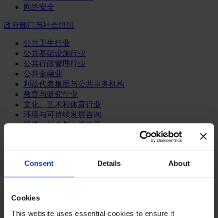
网络安全
政府部门与社会组织
公共卫生行业
公共基础设施行业
公共行政管理行业
公共金融业
利益代表集团与公共事务机构
教育与研究行业
文化、艺术和体育行业
环境与可持续发展咨询
经济、社会与人类发展
消费品行业
体育业
Consent
Details
About
媒体和娱乐业
消费品
零售、服装与奢侈品
Cookies
餐饮、旅游与酒店业
This website uses essential cookies to ensure it