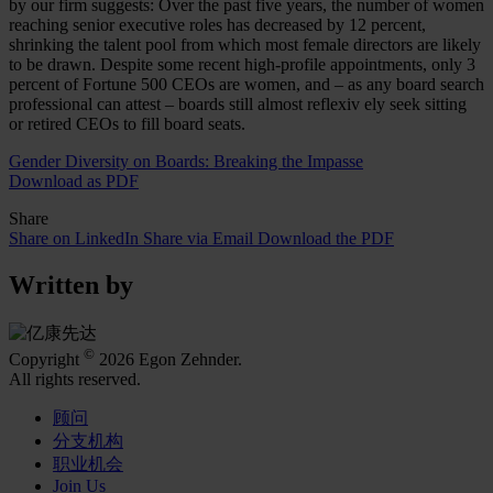
by our firm suggests: Over the past five years, the number of women
reaching senior executive roles has decreased by 12 percent,
shrinking the talent pool from which most female directors are likely
to be drawn. Despite some recent high-profile appointments, only 3
percent of Fortune 500 CEOs are women, and – as any board search
professional can attest – boards still almost reflexiv ely seek sitting
or retired CEOs to fill board seats.
Gender Diversity on Boards: Breaking the Impasse
Download as PDF
Share
Share on LinkedIn
Share via Email
Download the PDF
Written by
©
Copyright
2026 Egon Zehnder.
All rights reserved.
顾问
分支机构
职业机会
Join Us