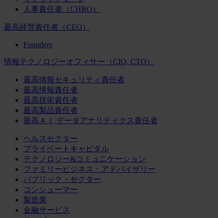
人事責任者（CHRO）
最高経営責任者（CEO）
Founders
情報テクノロジーオフィサー（CIO, CTO）
最高情報セキュリティ責任者
最高情報責任者
最高技術責任者
最高製品責任者
最高ＡＩ,データアナリティクス責任者
ヘルスセクター
プライベートキャピタル
テクノロジー&コミュニケーション
ファミリービジネス・アドバイザリー
パブリック・セクター
コンシューマー
製造業
金融サービス