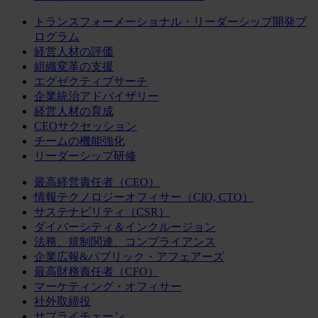
トランスフォーメーショナル・リーダーシップ開発プ
ログラム
経営人材の評価
組織変革の支援
エグゼクティブサーチ
企業統治アドバイザリー
経営人材の育成
CEOサクセッション
チームの機能強化
リーダーシップ研修
最高経営責任者（CEO）
情報テクノロジーオフィサー（CIO, CTO）
サステナビリティ（CSR）
ダイバーシティ＆インクルージョン
法務、規制関連、コンプライアンス
企業広報&パブリック・アフェアーズ
最高財務責任者（CFO）
マーケティング・オフィサー
社外取締役
サプライチェーン