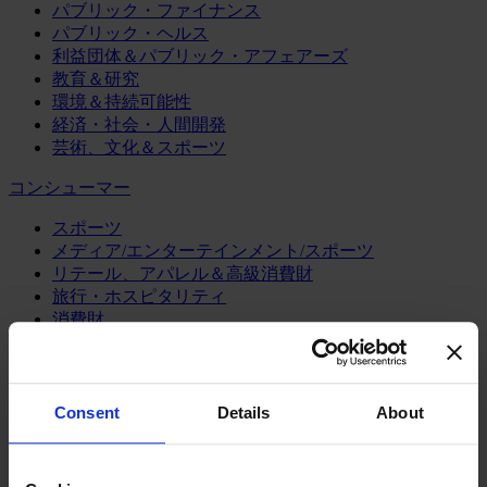
パブリック・ファイナンス
パブリック・ヘルス
利益団体＆パブリック・アフェアーズ
教育＆研究
環境＆持続可能性
経済・社会・人間開発
芸術、文化＆スポーツ
コンシューマー
スポーツ
メディア/エンターテインメント/スポーツ
リテール、アパレル＆高級消費財
旅行・ホスピタリティ
消費財
製造業
エネルギー
Consent
Details
About
化学・プロセス産業
機械・産業テクノロジー
自動車・輸送機器