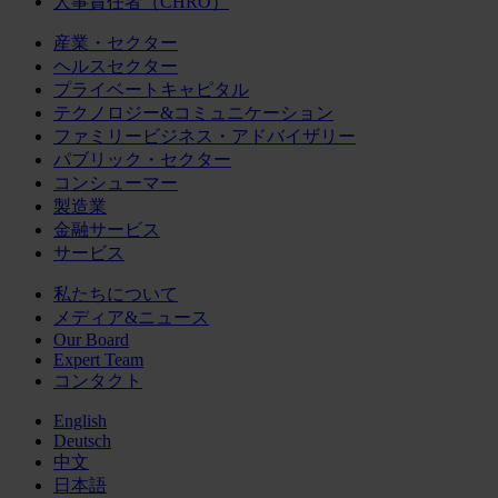
人事責任者（CHRO）
産業・セクター
ヘルスセクター
プライベートキャピタル
テクノロジー&コミュニケーション
ファミリービジネス・アドバイザリー
パブリック・セクター
コンシューマー
製造業
金融サービス
サービス
私たちについて
メディア&ニュース
Our Board
Expert Team
コンタクト
English
Deutsch
中文
日本語