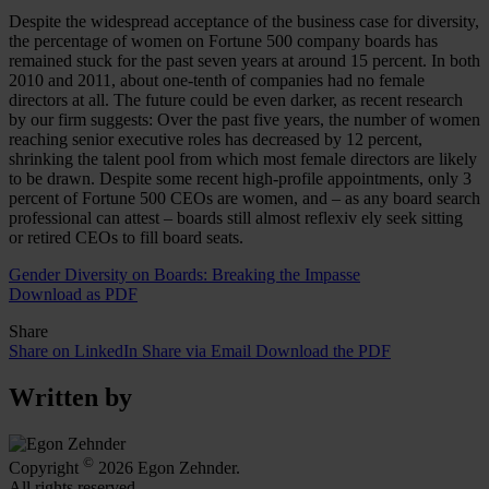
Despite the widespread acceptance of the business case for diversity,
the percentage of women on Fortune 500 company boards has
remained stuck for the past seven years at around 15 percent. In both
2010 and 2011, about one-tenth of companies had no female
directors at all. The future could be even darker, as recent research
by our firm suggests: Over the past five years, the number of women
reaching senior executive roles has decreased by 12 percent,
shrinking the talent pool from which most female directors are likely
to be drawn. Despite some recent high-profile appointments, only 3
percent of Fortune 500 CEOs are women, and – as any board search
professional can attest – boards still almost reflexiv ely seek sitting
or retired CEOs to fill board seats.
Gender Diversity on Boards: Breaking the Impasse
Download as PDF
Share
Share on LinkedIn
Share via Email
Download the PDF
Written by
©
Copyright
2026 Egon Zehnder.
All rights reserved.