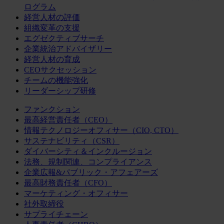
ログラム
経営人材の評価
組織変革の支援
エグゼクティブサーチ
企業統治アドバイザリー
経営人材の育成
CEOサクセッション
チームの機能強化
リーダーシップ研修
ファンクション
最高経営責任者（CEO）
情報テクノロジーオフィサー（CIO, CTO）
サステナビリティ（CSR）
ダイバーシティ＆インクルージョン
法務、規制関連、コンプライアンス
企業広報&パブリック・アフェアーズ
最高財務責任者（CFO）
マーケティング・オフィサー
社外取締役
サプライチェーン