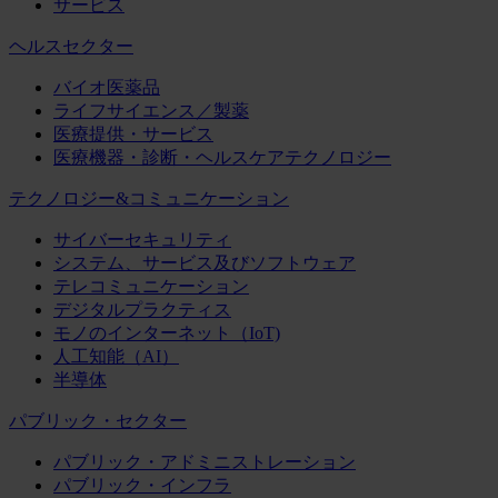
サービス
ヘルスセクター
バイオ医薬品
ライフサイエンス／製薬
医療提供・サービス
医療機器・診断・ヘルスケアテクノロジー
テクノロジー&コミュニケーション
サイバーセキュリティ
システム、サービス及びソフトウェア
テレコミュニケーション
デジタルプラクティス
モノのインターネット（IoT)
人工知能（AI）
半導体
パブリック・セクター
パブリック・アドミニストレーション
パブリック・インフラ