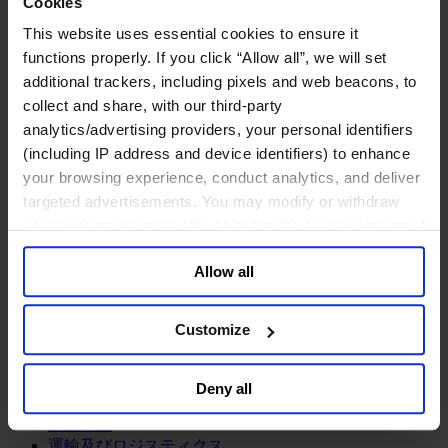
Cookies
鉱業・金属
This website uses essential cookies to ensure it
金融サービス
functions properly. If you click “Allow all”, we will set
アセットマネジメント
additional trackers, including pixels and web beacons, to
インフラ事業
collect and share, with our third-party
ウェルスマネジメント
analytics/advertising providers, your personal identifiers
デジタル資産、暗号資産、Web3
(including IP address and device identifiers) to enhance
プライベート・エクイティ
your browsing experience, conduct analytics, and deliver
リスクマネジメント
targeted advertisements. You may modify or withdraw
保険
投資銀行及びマーケット
your consent or, in the US, object to the sale or sharing of
政府系投資ファンド
your data for targeted advertising, by clicking “Do Not
金融テクノロジー（フィンテック）
Allow all
Sell or Share My Personal Information” in the footer of
the website. You must opt-out of each device and each
サービス
browser. For additional information and retention terms
Customize
ビジネスサービス
see our
Cookie Policy
; for information regarding our
プロフェッショナルサービス
general collection and use of personal information see
ホスピタリティ、旅行・レジャー
Deny all
our
Privacy Policy
.
不動産
航空輸送
運輸及びロジスティクス