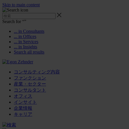
Skip to main content
Search for “
”
... in Consultants
... in Offices
... in Services
... in Insights
Search all results
コンサルティング内容
ファンクション
産業・セクター
コンサルタント
オフィス
インサイト
企業情報
キャリア