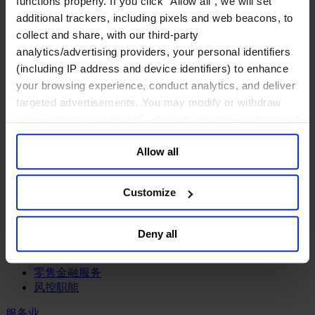
functions properly. If you click “Allow all”, we will set
工业
additional trackers, including pixels and web beacons, to
化工与过程工业咨询团队
collect and share, with our third-party
机械与工业技术
analytics/advertising providers, your personal identifiers
汽车与交通设备
(including IP address and device identifiers) to enhance
能源业
your browsing experience, conduct analytics, and deliver
金属与矿业
targeted advertisements. You may modify or withdraw
金融服务业
your consent or, in the US, object to the sale or sharing of
your data for targeted advertising, by clicking “Do Not
主权财富基金
Allow all
Sell or Share My Personal Information” in the footer of
保险业
基础设施
the website. You must opt-out of each device and each
投资银行、企业银行与金融市场
browser. For additional information and retention terms
Customize
数字化资产、加密货币与Web 3行业
see our
Cookie Policy
; for information regarding our
私募股权投资行业
general collection and use of personal information see
财富管理
Deny all
our
Privacy Policy
.
资产管理行业
金融科技
零售金融服务
风控职能
服务业