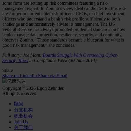
some firms are setting up risk committees featuring a risk-
management expert. In Zonino’s view, ideal candidates for this role
are former or current chief risk officers, CFOs, or chief investment
officers who understand a bank’s risk profile sufficiently to both
challenge and authoritatively advise its management. The US
Federal Reserve has always promoted prudential standards on how
banks manage data protection, resiliency, security, and continuity,
observes Zonino. “Those standards became a blueprint for what is
good risk management,” she concludes.
Full story: Joe Mont:
Boards Struggle With Overseeing Cyber-
Security Risks
in Compliance Week (30 June 2014).
Share
Share on LinkedIn
Share via Email
©
Copyright
2026 Egon Zehnder.
All rights reserved.
顾问
分支机构
职业机会
Join Us
关于我们