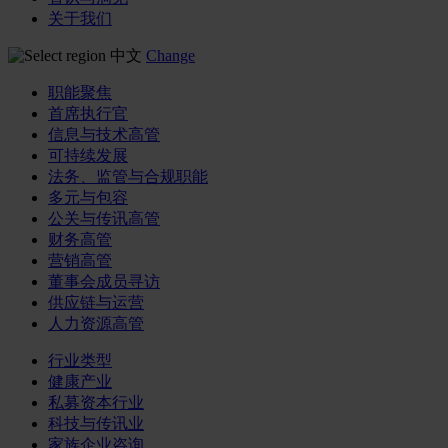
关于我们
中文
Change
职能聚焦
首席执行官
信息与技术高管
可持续发展
法务、监管与合规职能
多元与包容
公关与传讯高管
财务高管
营销高管
董事会成员寻访
供应链与运营
人力资源高管
行业类型
健康产业
私募资本行业
科技与传讯业
家族企业咨询