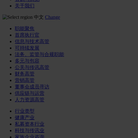
关于我们
中文
Change
职能聚焦
首席执行官
信息与技术高管
可持续发展
法务、监管与合规职能
多元与包容
公关与传讯高管
财务高管
营销高管
董事会成员寻访
供应链与运营
人力资源高管
行业类型
健康产业
私募资本行业
科技与传讯业
家族企业咨询