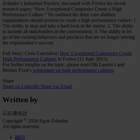
Zehnder’s Industrial Practice, discussed with
Forbes
his recent
research paper, “How Exceptional Companies Create a High
Performance Culture.” He outlined the three core abilities
organizations should possess to create a high performance culture: 1.
The ability to stop and take a hard look in the mirror; 2. The ability
to include all stakeholders in the conversation; 3. The ability to let
go of the existing behaviors and practices that are no longer serving
the organization’s success.
Full Story: Chris Cancialosi:
How Exceptional Companies Create
High Performance Cultures
in Forbes (15 June 2015).
For further insights on the topic, please read Olli Laurén’s and
Morten Tveit’s
whitepaper on high performance cultures
.
Share
Share on LinkedIn
Share via Email
Written by
©
Copyright
2026 Egon Zehnder.
All rights reserved.
顾问