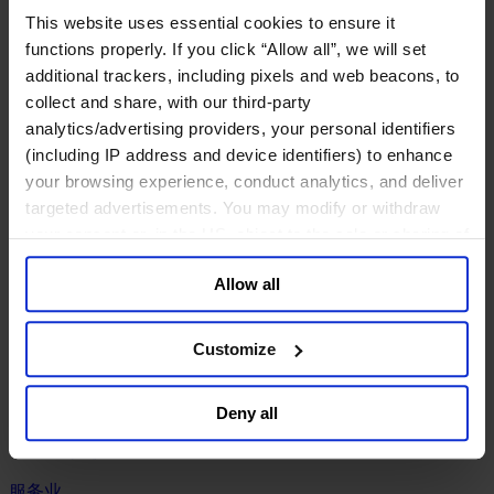
工业
This website uses essential cookies to ensure it
化工与过程工业咨询团队
functions properly. If you click “Allow all”, we will set
机械与工业技术
additional trackers, including pixels and web beacons, to
汽车与交通设备
collect and share, with our third-party
能源业
analytics/advertising providers, your personal identifiers
金属与矿业
(including IP address and device identifiers) to enhance
金融服务业
your browsing experience, conduct analytics, and deliver
targeted advertisements. You may modify or withdraw
主权财富基金
your consent or, in the US, object to the sale or sharing of
保险业
your data for targeted advertising, by clicking “Do Not
基础设施
Allow all
Sell or Share My Personal Information” in the footer of
投资银行、企业银行与金融市场
数字化资产、加密货币与Web 3行业
the website. You must opt-out of each device and each
私募股权投资行业
browser. For additional information and retention terms
Customize
财富管理
see our
Cookie Policy
; for information regarding our
资产管理行业
general collection and use of personal information see
金融科技
Deny all
our
Privacy Policy
.
零售金融服务
风控职能
服务业