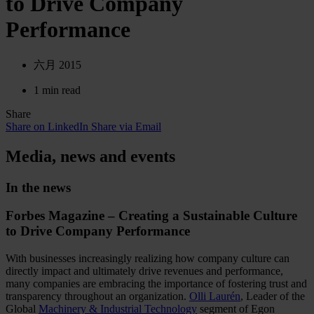
to Drive Company
Performance
六月 2015
1 min read
Share
Share on LinkedIn
Share via Email
Media, news and events
In the news
Forbes Magazine – Creating a Sustainable Culture
to Drive Company Performance
With businesses increasingly realizing how company culture can
directly impact and ultimately drive revenues and performance,
many companies are embracing the importance of fostering trust and
transparency throughout an organization.
Olli Laurén
, Leader of the
Global
Machinery & Industrial Technology
segment of Egon