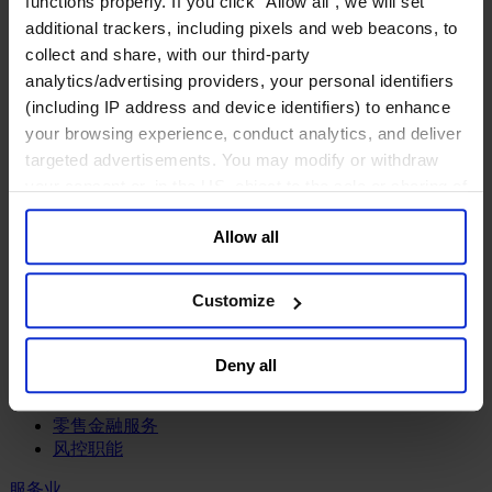
functions properly. If you click “Allow all”, we will set
工业
additional trackers, including pixels and web beacons, to
化工与过程工业咨询团队
collect and share, with our third-party
机械与工业技术
analytics/advertising providers, your personal identifiers
汽车与交通设备
(including IP address and device identifiers) to enhance
能源业
your browsing experience, conduct analytics, and deliver
金属与矿业
targeted advertisements. You may modify or withdraw
金融服务业
your consent or, in the US, object to the sale or sharing of
your data for targeted advertising, by clicking “Do Not
主权财富基金
Allow all
Sell or Share My Personal Information” in the footer of
保险业
基础设施
the website. You must opt-out of each device and each
投资银行、企业银行与金融市场
browser. For additional information and retention terms
Customize
数字化资产、加密货币与Web 3行业
see our
Cookie Policy
; for information regarding our
私募股权投资行业
general collection and use of personal information see
财富管理
Deny all
our
Privacy Policy
.
资产管理行业
金融科技
零售金融服务
风控职能
服务业