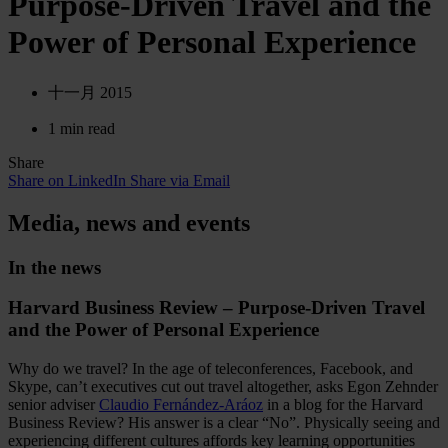
Purpose-Driven Travel and the
Power of Personal Experience
十一月 2015
1 min read
Share
Share on LinkedIn
Share via Email
Media, news and events
In the news
Harvard Business Review – Purpose-Driven Travel
and the Power of Personal Experience
Why do we travel? In the age of teleconferences, Facebook, and
Skype, can’t executives cut out travel altogether, asks Egon Zehnder
senior adviser
Claudio Fernández-Aráoz
in a blog for the Harvard
Business Review? His answer is a clear “No”. Physically seeing and
experiencing different cultures affords key learning opportunities