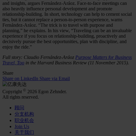
and insights, argues Fernández-Aráoz. Face-to-face meetings can
also heavily influence personal development and promote
relationship-building. In short, technology can help to cement social
ties, but it cannot replace a person-to-person experience, warns
Fernández-Aráoz. “The trick is to travel with purpose and
planning,” he explains. In his view, “Traveling can be an invaluable
experience if you focus on relationship-building, proactively and
decisively pursue the best opportunities, plan with discipline, and
enjoy the ride.”
Full story: Claudio Fernández-Aráoz
Purpose Matters for Business
Travel, Too
in the Harvard Business Review (11 November 2015).
Share
Share on LinkedIn
Share via Email
©
Copyright
2026 Egon Zehnder.
All rights reserved.
顾问
分支机构
职业机会
Join Us
关于我们