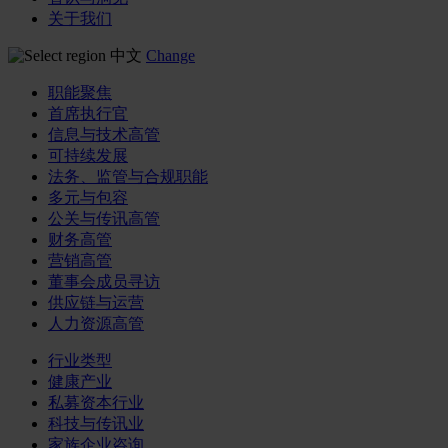
关于我们
中文
Change
职能聚焦
首席执行官
信息与技术高管
可持续发展
法务、监管与合规职能
多元与包容
公关与传讯高管
财务高管
营销高管
董事会成员寻访
供应链与运营
人力资源高管
行业类型
健康产业
私募资本行业
科技与传讯业
家族企业咨询