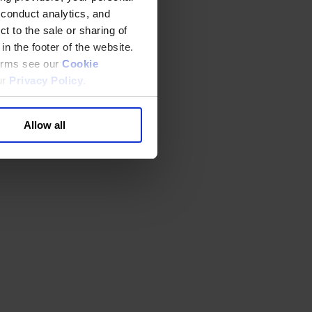
 conduct analytics, and
t to the sale or sharing of
in the footer of the website.
terms see our
Cookie
ur
Privacy Policy
.
Allow all