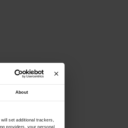
About
will set additional trackers,
ing providers, your personal