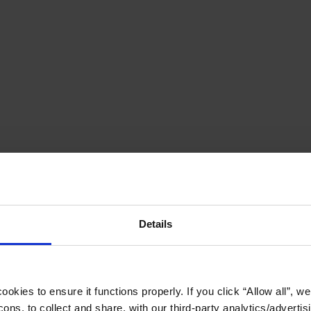
Details
okies to ensure it functions properly. If you click “Allow all”, we 
ons, to collect and share, with our third-party analytics/advertis