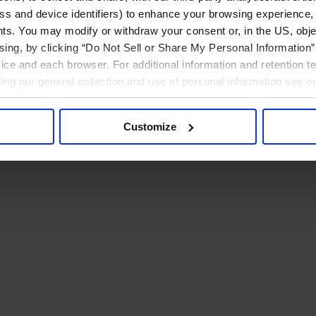
ress and device identifiers) to enhance your browsing experience,
ts. You may modify or withdraw your consent or, in the US, objec
ising, by clicking “Do Not Sell or Share My Personal Information” 
ice and each browser. For additional information and retention 
rding our general collection and use of personal information see o
Customize