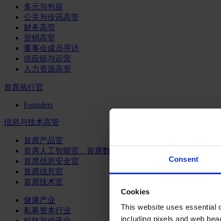
多元与包容
公关与传讯高管
财务高管
营销高管
董事会成员寻访
供应链与运营
人力资源高管
首席执行官
Founders
信息与技术高管
首席产品官
首席人工智能官、首席数据官和首席数据解析官
Consent
首席信息安全官
首席信息官
首席技术官
Cookies
健康产业
This website uses essential co
私募资本行业
including pixels and web beac
科技与传讯业