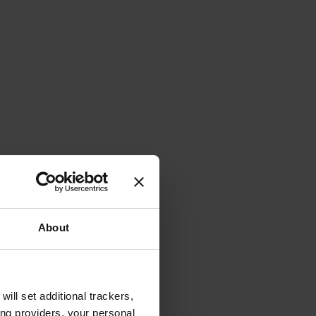
About
will set additional trackers,
ing providers, your personal