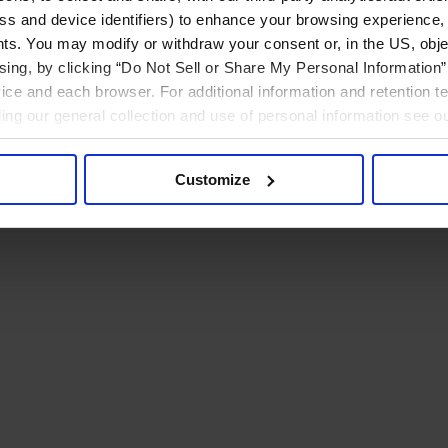
ress and device identifiers) to enhance your browsing experience,
ts. You may modify or withdraw your consent or, in the US, objec
ising, by clicking “Do Not Sell or Share My Personal Information” 
ice and each browser. For additional information and retention 
rding our general collection and use of personal information see o
Customize