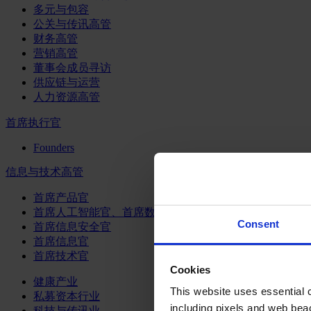
多元与包容
公关与传讯高管
财务高管
营销高管
董事会成员寻访
供应链与运营
人力资源高管
首席执行官
Founders
信息与技术高管
首席产品官
首席人工智能官、首席数据官和首席数据解析官
Consent
首席信息安全官
首席信息官
首席技术官
Cookies
健康产业
This website uses essential co
私募资本行业
including pixels and web beac
科技与传讯业