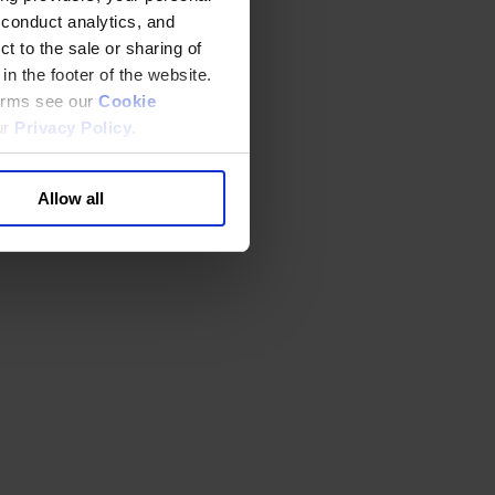
 conduct analytics, and
t to the sale or sharing of
in the footer of the website.
terms see our
Cookie
ur
Privacy Policy
.
Allow all