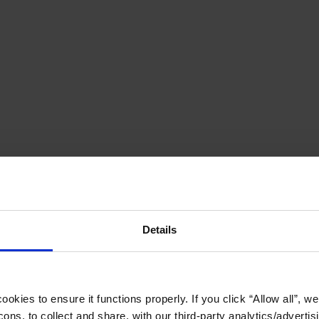
Details
okies to ensure it functions properly. If you click “Allow all”, we 
ons, to collect and share, with our third-party analytics/advertis