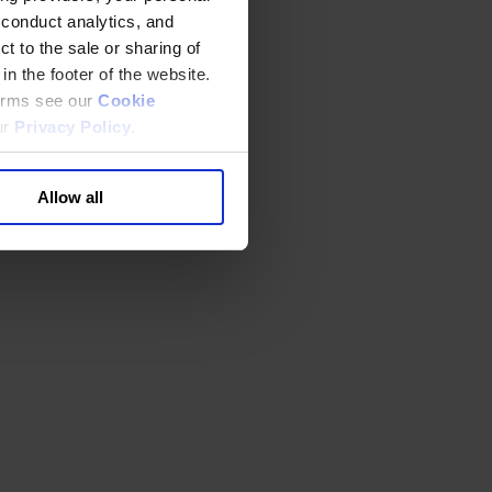
 conduct analytics, and
t to the sale or sharing of
in the footer of the website.
terms see our
Cookie
ur
Privacy Policy
.
Allow all