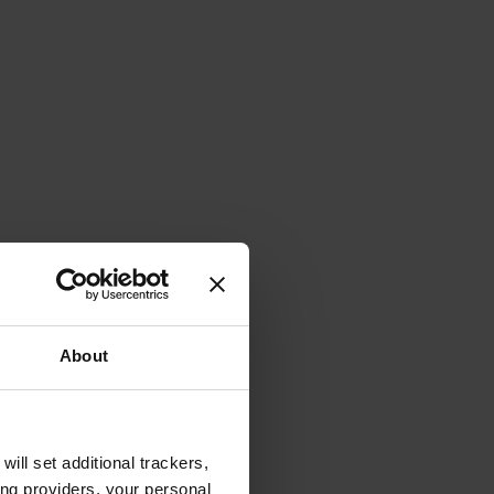
About
will set additional trackers,
ing providers, your personal