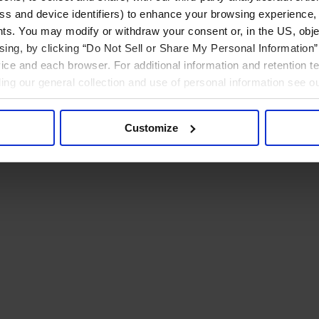
ress and device identifiers) to enhance your browsing experience,
ts. You may modify or withdraw your consent or, in the US, objec
ising, by clicking “Do Not Sell or Share My Personal Information” 
ice and each browser. For additional information and retention 
rding our general collection and use of personal information see o
Customize