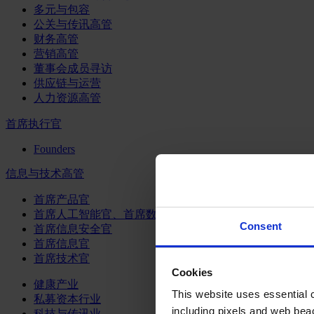
多元与包容
公关与传讯高管
财务高管
营销高管
董事会成员寻访
供应链与运营
人力资源高管
首席执行官
Founders
信息与技术高管
首席产品官
首席人工智能官、首席数据官和首席数据解析官
Consent
首席信息安全官
首席信息官
首席技术官
Cookies
健康产业
This website uses essential co
私募资本行业
including pixels and web beac
科技与传讯业