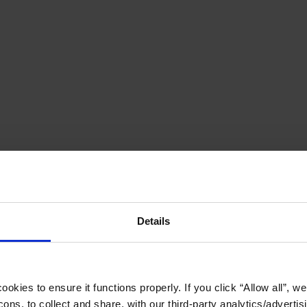
Details
okies to ensure it functions properly. If you click “Allow all”, we 
ons, to collect and share, with our third-party analytics/advertis