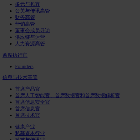
多元与包容
公关与传讯高管
财务高管
营销高管
董事会成员寻访
供应链与运营
人力资源高管
首席执行官
Founders
信息与技术高管
首席产品官
首席人工智能官、首席数据官和首席数据解析官
首席信息安全官
首席信息官
首席技术官
健康产业
私募资本行业
科技与传讯业