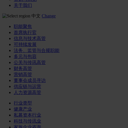
关于我们
中文
Change
职能聚焦
首席执行官
信息与技术高管
可持续发展
法务、监管与合规职能
多元与包容
公关与传讯高管
财务高管
营销高管
董事会成员寻访
供应链与运营
人力资源高管
行业类型
健康产业
私募资本行业
科技与传讯业
家族企业咨询