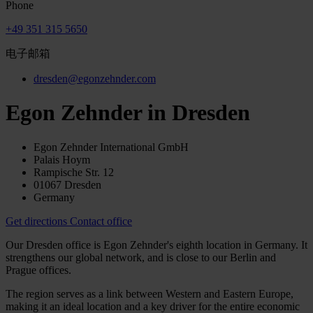
Phone
+49 351 315 5650
电子邮箱
dresden@egonzehnder.com
Egon Zehnder in Dresden
Egon Zehnder International GmbH
Palais Hoym
Rampische Str. 12
01067 Dresden
Germany
Get directions
Contact office
Our Dresden office is Egon Zehnder's eighth location in Germany. It
strengthens our global network, and is close to our Berlin and
Prague offices.
The region serves as a link between Western and Eastern Europe,
making it an ideal location and a key driver for the entire economic