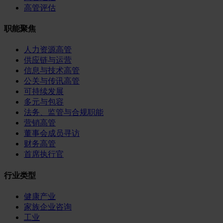
高管评估
职能聚焦
人力资源高管
供应链与运营
信息与技术高管
公关与传讯高管
可持续发展
多元与包容
法务、监管与合规职能
营销高管
董事会成员寻访
财务高管
首席执行官
行业类型
健康产业
家族企业咨询
工业