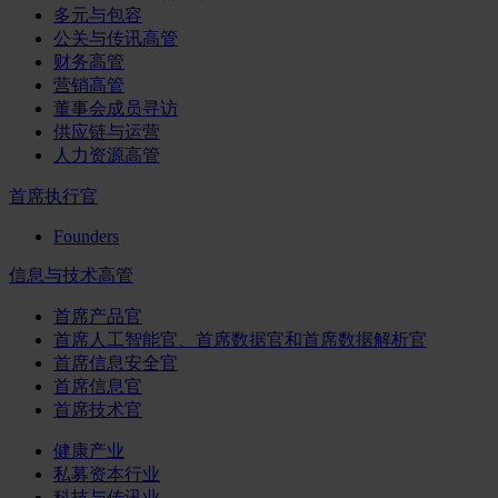
多元与包容
公关与传讯高管
财务高管
营销高管
董事会成员寻访
供应链与运营
人力资源高管
首席执行官
Founders
信息与技术高管
首席产品官
首席人工智能官、首席数据官和首席数据解析官
首席信息安全官
首席信息官
首席技术官
健康产业
私募资本行业
科技与传讯业