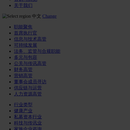
关于我们
中文
Change
职能聚焦
首席执行官
信息与技术高管
可持续发展
法务、监管与合规职能
多元与包容
公关与传讯高管
财务高管
营销高管
董事会成员寻访
供应链与运营
人力资源高管
行业类型
健康产业
私募资本行业
科技与传讯业
家族企业咨询