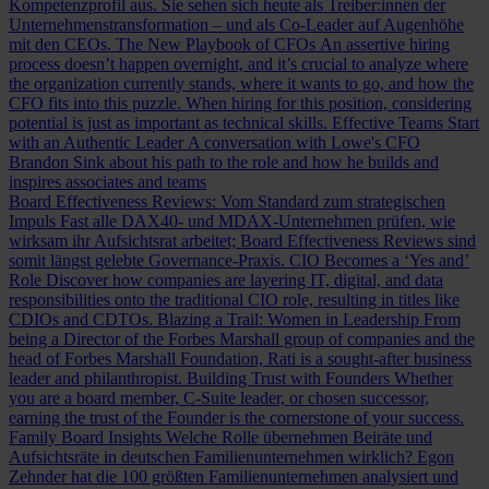
Kompetenzprofil aus. Sie sehen sich heute als Treiber:innen der
Unternehmenstransformation – und als Co-Leader auf Augenhöhe
mit den CEOs.
The New Playbook of CFOs
An assertive hiring
process doesn’t happen overnight, and it’s crucial to analyze where
the organization currently stands, where it wants to go, and how the
CFO fits into this puzzle. When hiring for this position, considering
potential is just as important as technical skills.
Effective Teams Start
with an Authentic Leader
A conversation with Lowe's CFO
Brandon Sink about his path to the role and how he builds and
inspires associates and teams
Board Effectiveness Reviews: Vom Standard zum strategischen
Impuls
Fast alle DAX40- und MDAX-Unternehmen prüfen, wie
wirksam ihr Aufsichtsrat arbeitet; Board Effectiveness Reviews sind
somit längst gelebte Governance-Praxis.
CIO Becomes a ‘Yes and’
Role
Discover how companies are layering IT, digital, and data
responsibilities onto the traditional CIO role, resulting in titles like
CDIOs and CDTOs.
Blazing a Trail: Women in Leadership
From
being a Director of the Forbes Marshall group of companies and the
head of Forbes Marshall Foundation, Rati is a sought-after business
leader and philanthropist.
Building Trust with Founders
Whether
you are a board member, C-Suite leader, or chosen successor,
earning the trust of the Founder is the cornerstone of your success.
Family Board Insights
Welche Rolle übernehmen Beiräte und
Aufsichtsräte in deutschen Familienunternehmen wirklich? Egon
Zehnder hat die 100 größten Familienunternehmen analysiert und