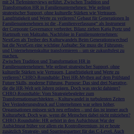
mit 24 Tiefeninterviews geführt.
Zwischen Tradition und
Transformation
HR in Familienunternehmen: Wie gelingt
strategischer Support, ohne kulturelle Stärken wie Vertrauen,
Langfristigkeit und Werte zu verlieren?
Gebaut für Generationen
In
Familienunternehmen ist die „Familienverfassung“ als Instrument
der Corporate Governance verbreitet. Bilanz ziehen Katja Portz und
Hartmuth von Maltzahn.
Nachfolge in Familienunternehmen:
NextGen als Treiber des Kulturwandels
Beim Generationswechsel
hat die NextGen eine wichtige Aufgabe: Sie muss die Führungs-
und Unternehmenskultur transformieren – um sie zukunftsfest zu
machen.
Zwischen Tradition und Transformation
HR in
Familienunternehmen: Wie gelingt strategischer Support, ohne
kulturelle Stärken wie Vertrauen, Langfristigkeit und Werte zu
verlieren?
CHRO-Roundtable: Drei HR-Mythen auf dem Prüfstand
Future Skills, moderne Führung, Purpose: Das sind drei Narrative,
die die HR-Welt seit Jahren prägen. Doch was steckt dahinter?
CHRO-Roundtable: Vom Strategiebegleiter zum
Transformationsarchitekten – Kulturwandel in turbulenten Zeiten
Der Veränderungsdruck auf Unternehmen war selten höher,
Organisationen müssen sich neu erfinden – und das ist immer auch
Kulturarbeit. Doch was, wenn die Menschen dabei nicht mitziehen?
CHRO-Roundtable: HR gehört in den Aufsichtsrat
War der
Aufsichtsrat früher vor allem ein Kontrollgremium, ist er heute
zusätzlich Strategie- und Sparringspartner für das C-Level. Auch