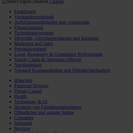
Deutsch
Change
Funktionen
Vorstandsvorsitzende
Aufsichtsratsmitglieder und -vorsitzende
Finanzvorstand
Technologievorstand
Diversität, Gleichberechtigung und Inklusion
Marketing und Sales
Personalvorstand
Legal, Regulatory & Compliance Professionals
Supply Chain & Operation Officers
Nachhaltigkeit
Vorstand Kommunikation und Öffentlichkeitsarbeit
Branchen
Financial Services
Private Capital
Health
Technology & AI
Beratung von Familienunternehmen
Öffentlicher und sozialer Sektor
Consumer
Industrial
Services