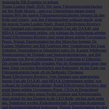
strategische HR-Expertise ist gefragt.
Young Leaders Study 2026: Wie junge Führungspersönlichkeiten
auf ihre Rolle blicken – und was Unternehmen daraus lernen
können
86% der jungen Führungspersönlichkeiten brennen für ihre
Rolle und wissen,, was ihre Führungsarbeit wirksam macht, zeigt
die neueste Young Leaders Study.
Board Effectiveness Reviews:
Vom Standard zum strategischen Impuls
Fast alle DAX40- und
MDAX-Unternehmen prüfen, wie wirksam ihr Aufsichtsrat arbeitet;
Board Effectiveness Reviews sind somit längst gelebte Governance-
Praxis.
Warum Transformation bei den Menschen beginnt: Dr.
Karsten Wildberger und Bill Anderson über Veränderung
Bei Egon
Zehnders Veranstaltung in Düsseldorf trafen Dr. Karsten Wildberger,
Bundesminister für Digitales und Staatsmodernisierung, und Bill
Anderson von Bayer aufeinander.
From Leadership to Eldership:
Die zweite Karrierehälfte gestalten
War der Renteneintritt lange eine
klare Zäsur zwischen Berufsleben und Ruhestand, ist das Ende von
Führungskarrieren heute oft ein fließender Übergang.
Board Effectiveness Reviews: Vom Standard zum strategischen
Impuls
Fast alle DAX40- und MDAX-Unternehmen prüfen, wie
wirksam ihr Aufsichtsrat arbeitet; Board Effectiveness Reviews sind
somit längst gelebte Governance-Praxis.
CEOs in Deutschland
2026: Konturen eines neuen Profils
Leistung und Ergebnisstärke,
einst zentral für den Einstieg in die CEO-Rolle, reichen nicht mehr
aus. Stattdessen werden Risikobereitschaft, Leadership-Kompetenz
und Beziehungsfähigkeit bedeutsam.
Warum Transformation bei den