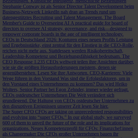
Beziehungen.
Künstliche Intelligenz, menschliche Beziehungen
Stephanie Conway ist als Senior Director Talent Development beim
Business-Netzwerk LinkedIn nah dran an Trends rund um
datengestütztes Recruiting und Talent Management.
The Board
Member's Guide to Overseeing AI
A practical guide for board of
directors to oversee AI strategy, governance, and risk—designed to
empower corporate boards in the age of intelligent technology.
CEOs in Deutschland 2026: Konturen eines neuen Profils
Leistung
und Ergebnisstärke, einst zentral für den Einstieg in die CEO-Rolle,
reichen nicht mehr aus. Stattdessen werden Risikobereitschaft,
Leadership-Kompetenz und Beziehungsfähigkeit bedeutsam.
The
CEO Response
1.235 CEOs weltweit teilen ihre Ansichten darüber,
wie sie die größten Herausforderungen meistern, denen sie
gegenüberstehen. Lesen Sie ihre Antworten.
CEO-Karrieren: Viele
Wege führen in den Vorstand
Was sind die Erfolgsfaktoren, um in
den Vorstand eines Unternehmens zu kommen? Das wird Heiko
Wolters, Senior Partner bei Egon Zehnder, immer wieder gefragt.
CEOs ostdeutscher Unternehmen
Die Welt verändert sich
grundlegend. Die Haltung von CEOs ostdeutscher Unternehmen zu
den disruptiven Ereignissen unserer Zeit lesen Sie hier.
The Super CFO
CFOs are taking on unprecedented responsibilities
and evolving into “super CFOs.” In our global study, we surveyed
600 of them to unveil the future of the role and its implications for
organizations.
Neues Kompetenzprofil für CFOs: Finanzchef:innen
als Changemaker
Die CFOs großer Unternehmen bauen ihr