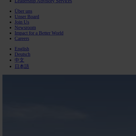
Leadership Advisory Services
Über uns
Unser Board
Join Us
Newsroom
Impact for a Better World
Careers
English
Deutsch
中文
日本語