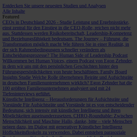
Entdecken Sie unsere neuesten Studien und Analysen
Alle Inhalte
Featured
CEOs in Deutschland 2026 - Studie
Leistung und Ergebnisstärke,
einst zentral für den Einstieg in die CEO-Rolle, reichen nicht mehr
aus. Stattdessen werden Risikobereitschaft, Leadership-Kompetenz
und Beziehungsfähigkeit bedeutsam.
The Journey – Führung, die
Transformation möglich macht
Wie führen Sie in einer Realität, in
der sich Rahmenbedingungen schneller verändern als
Entscheidungsprozesse?
The Human Side of Leadership Podcast
Willkommen bei Human Voices, einem Podcast von Egon Zehnder,
in dem wir uns mit den persönlichen Geschichten hinter den
Führungspersönlichkeiten von heute beschäftigen.
Family Board
Insights Studie
Welche Rolle übernehmen Beiräte und Aufsichtsräte
in deutschen Familienunternehmen wirklich? Egon Zehnder hat die
100 größten Familienunternehmen analysiert und mit 24
Tiefeninterviews geführt.
Künstliche Intelligenz – Herausforderungen für Aufsichtsräte und
Vorstände
Für Aufsichtsräte und Vorstände ist es von entscheidender
Bedeutung, sich intensiv mit künstlicher Intelligenz und ihren
Möglichkeiten auseinanderzusetzen.
CHRO-Roundtable: Zwischen
Menschlichkeit und Maschine
Hallo, danke, bitte – viele Menschen
neigen dazu, im Dialog mit generativer Künstlicher Intelligenz
Höflichkeitsfloskeln zu verwenden. Dabei entstehen parasoziale