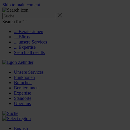
Skip to main content
Search for “
”
... Berater:innen
... Büros
... unsere Services
... Expertise
Search all results
Unsere Services
Funktionen
Branchen
Berater:innen
Expertise
Standorte
Über uns
English